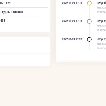
09 11:20
2022-11-09 11:13
Шүүх б
Үндэсл
н хурлын танхим
Тайлба
0433
2022-11-09 11:13
Шүүх х
Үндэсл
Тайлба
2022-11-09 11:20
Шүүх х
Үндэсл
Тайлба