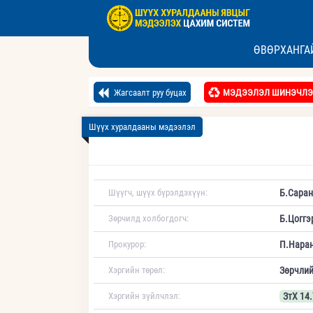
ӨВӨРХАНГА
Жагсаалт руу буцах
МЭДЭЭЛЭЛ ШИНЭЧЛЭ
Шүүх хуралдааны мэдээлэл
Шүүгч, шүүх бүрэлдэхүүн:
Б.Саран
Зөрчилд холбогдогч:
Б.Цоггэ
Прокурор:
П.Наран
Хэргийн төрөл:
Зөрчлий
Хэргийн зүйлчлэл:
ЗтХ 14.