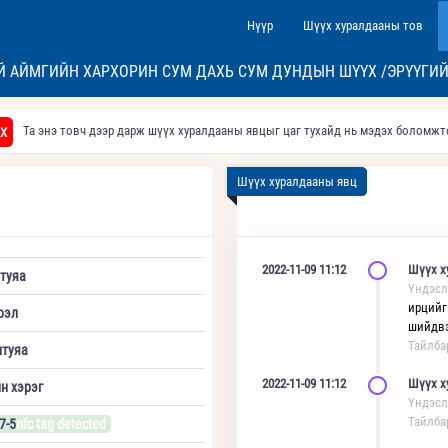
Нүүр
Шүүх хуралдааны тов
Й АЙМГИЙН ХАРХОРИН СУМ ДАХЬ СУМ ДУНДЫН ШҮҮХ /ЭРҮҮГИЙ
Та энэ товч дээр дарж шүүх хуралдааны явцыг цаг тухайд нь мэдэх боломж
Х
Шүүх хуралдааны явц
2022-11-09 11:12
Шүүх х
туяа
Үндэсл
ирцийг
рэл
шийдвэ
Тайлба
туяа
2022-11-09 11:12
Шүүх х
н хэрэг
Үндэсл
Тайлба
7-5
nfc tag detected