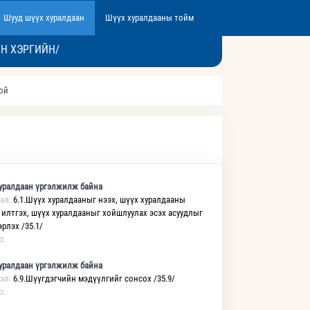
Шууд шүүх хуралдаан
Шүүх хуралдааны тойм
Н ХЭРГИЙН/
той
уралдаан үргэлжилж байна
эл:
6.1.Шүүх хуралдааныг нээх, шүүх хуралдааны
 илтгэх, шүүх хуралдааныг хойшлуулах эсэх асуудлыг
рлэх /35.1/
р:
уралдаан үргэлжилж байна
эл:
6.9.Шүүгдэгчийн мэдүүлгийг сонсох /35.9/
р: