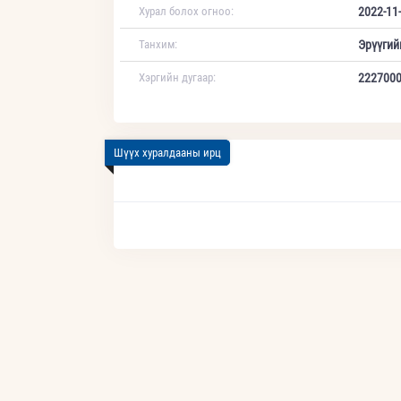
Хурал болох огноо:
2022-11-
Танхим:
Эрүүгий
Хэргийн дугаар:
222700
Шүүх хуралдааны ирц