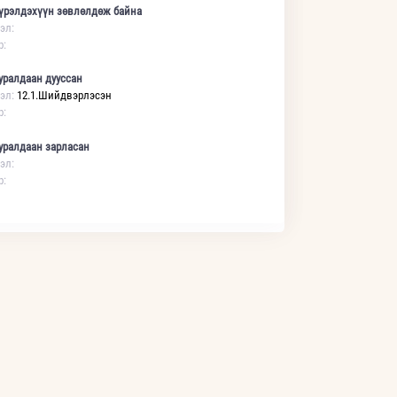
үрэлдэхүүн зөвлөлдөж байна
эл:
р:
уралдаан дууссан
эл:
12.1.Шийдвэрлэсэн
р:
уралдаан зарласан
эл:
р: