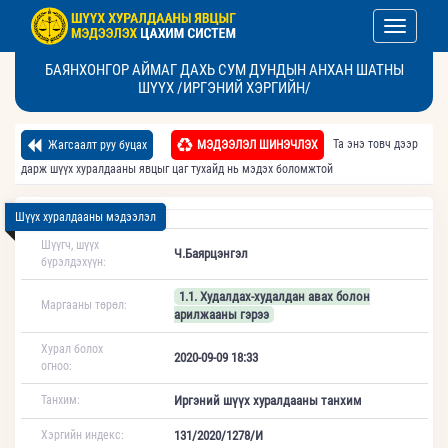
Toggle nav
БАЯНХОНГОР АЙМАГ ДАХЬ СУМ ДУНДЫН АНХАН ШАТНЫ
ШҮҮХ /ИРГЭНИЙ ХЭРГИЙН/
Та энэ товч дээр
Жагсаалт руу буцах
МЭДЭЭЛЭЛ ШИНЭЧЛЭХ
дарж шүүх хуралдааны явцыг цаг тухайд нь мэдэх боломжтой
Шүүх хуралдааны мэдээлэл
Шүүгч, шүүх
Ч.Баярцэнгэл
бүрэлдэхүүн:
1.1. Худалдах-худалдан авах болон
Маргааны төрөл:
арилжааны гэрээ
Хурал болох
2020-09-09 18:33
огноо:
Танхим:
Иргэний шүүх хуралдааны танхим
Хэргийн индекс:
131/2020/1278/И