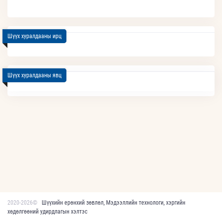
Шүүх хуралдааны ирц
Шүүх хуралдааны явц
2020-2026©
Шүүхийн ерөнхий зөвлөл, Мэдээллийн технологи, хэргийн
хөдөлгөөний удирдлагын хэлтэс