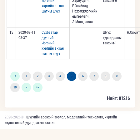
Иргэний
Хариуцагч:
танхим-6
хэргийн анхан
Р.Энхболд
шатны шүүх
Нэхэмжлэгчийн
өмгөөлөгч:
Э.Мөнхдаваа
15
2020-09-11
Сүхбаатар
Шүүх
Н.Оюунт
03:37
дүүргийн
хуралдааны
Иргэний
танхим-1
хэргийн анхан
шатны шүүх
<
1
2
3
4
5
6
7
8
9
10
>
>>
Нийт: 81216
2020-2026©
Шүүхийн ерөнхий зөвлөл, Мэдээллийн технологи, хэргийн
хөдөлгөөний удирдлагын хэлтэс