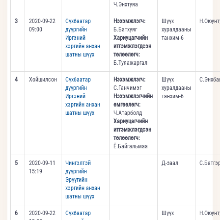
Ч.Энхтуяа
3
2020-09-22
Сүхбаатар
Нэхэмжлэгч:
Шүүх
Н.Оюунт
09:00
дүүргийн
Б.Батхуяг
хуралдааны
Иргэний
Хариуцагчийн
танхим-6
хэргийн анхан
итгэмжлэгдсэн
шатны шүүх
төлөөлөгч:
Б.Туяажаргал
4
Хойшилсон
Сүхбаатар
Нэхэмжлэгч:
Шүүх
С.Энхба
дүүргийн
С.Ганчимэг
хуралдааны
Иргэний
Нэхэмжлэгчийн
танхим-6
хэргийн анхан
өмгөөлөгч:
шатны шүүх
Ч.Атарболд
Хариуцагчийн
итгэмжлэгдсэн
төлөөлөгч:
Ё.Байгальмаа
5
2020-09-11
Чингэлтэй
Д-заал
С.Батгэ
15:19
дүүргийн
Эрүүгийн
хэргийн анхан
шатны шүүх
6
2020-09-22
Сүхбаатар
Шүүх
Н.Оюунт