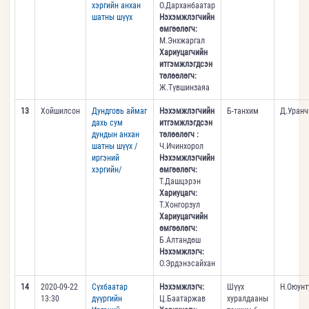
хэргийн анхан
О.Дарханбаатар
шатны шүүх
Нэхэмжлэгчийн
өмгөөлөгч:
М.Энхжаргал
Хариуцагчийн
итгэмжлэгдсэн
төлөөлөгч:
Ж.Түвшинзаяа
13
Хойшилсон
Дундговь аймаг
Нэхэмжлэгчийн
Б-танхим
Д.Уранч
дахь сум
итгэмжлэгдсэн
дундын анхан
төлөөлөгч :
шатны шүүх /
Ч.Ичинхорол
иргэний
Нэхэмжлэгчийн
хэргийн/
өмгөөлөгч:
Т.Дашцэрэн
Хариуцагч:
Т.Хонгорзул
Хариуцагчийн
өмгөөлөгч:
Б.Алтандөш
Нэхэмжлэгч:
О.Эрдэнэсайхан
14
2020-09-22
Сүхбаатар
Нэхэмжлэгч:
Шүүх
Н.Оюунт
13:30
дүүргийн
Ц.Баатаржав
хуралдааны