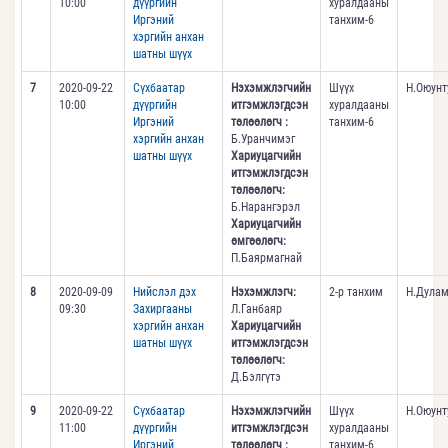
10:00
дүүргийн
хуралдааны
Иргэний
танхим-6
хэргийн анхан
шатны шүүх
7
2020-09-22
Сүхбаатар
Нэхэмжлэгчийн
Шүүх
Н.Оюунт
10:00
дүүргийн
итгэмжлэгдсэн
хуралдааны
Иргэний
төлөөлөгч :
танхим-6
хэргийн анхан
Б.Уранчимэг
шатны шүүх
Хариуцагчийн
итгэмжлэгдсэн
төлөөлөгч:
Б.Нарангэрэл
Хариуцагчийн
өмгөөлөгч:
П.Баярмагнай
8
2020-09-09
Нийслэл дэх
Нэхэмжлэгч:
2-р танхим
Н.Дулам
09:30
Захиргааны
Л.Ганбаяр
хэргийн анхан
Хариуцагчийн
шатны шүүх
итгэмжлэгдсэн
төлөөлөгч:
Д.Бэлгүтэ
9
2020-09-22
Сүхбаатар
Нэхэмжлэгчийн
Шүүх
Н.Оюунт
11:00
дүүргийн
итгэмжлэгдсэн
хуралдааны
Иргэний
төлөөлөгч :
танхим-6