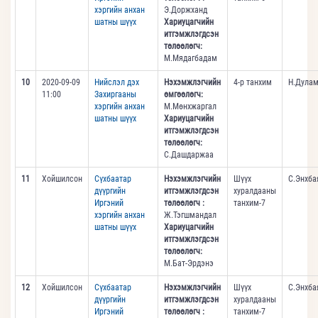
хэргийн анхан
Э.Доржханд
шатны шүүх
Хариуцагчийн
итгэмжлэгдсэн
төлөөлөгч:
М.Мядагбадам
10
2020-09-09
Нийслэл дэх
Нэхэмжлэгчийн
4-р танхим
Н.Дулам
11:00
Захиргааны
өмгөөлөгч:
хэргийн анхан
М.Мөнхжаргал
шатны шүүх
Хариуцагчийн
итгэмжлэгдсэн
төлөөлөгч:
С.Дашдаржаа
11
Хойшилсон
Сүхбаатар
Нэхэмжлэгчийн
Шүүх
С.Энхба
дүүргийн
итгэмжлэгдсэн
хуралдааны
Иргэний
төлөөлөгч :
танхим-7
хэргийн анхан
Ж.Тэгшмандал
шатны шүүх
Хариуцагчийн
итгэмжлэгдсэн
төлөөлөгч:
М.Бат-Эрдэнэ
12
Хойшилсон
Сүхбаатар
Нэхэмжлэгчийн
Шүүх
С.Энхба
дүүргийн
итгэмжлэгдсэн
хуралдааны
Иргэний
төлөөлөгч :
танхим-7