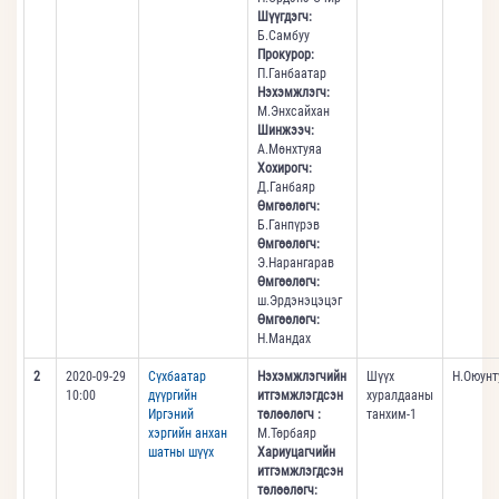
Шүүгдэгч:
Б.Самбуу
Прокурор:
П.Ганбаатар
Нэхэмжлэгч:
М.Энхсайхан
Шинжээч:
А.Мөнхтуяа
Хохирогч:
Д.Ганбаяр
Өмгөөлөгч:
Б.Ганпүрэв
Өмгөөлөгч:
Э.Нарангарав
Өмгөөлөгч:
ш.Эрдэнэцэцэг
Өмгөөлөгч:
Н.Мандах
2
2020-09-29
Сүхбаатар
Нэхэмжлэгчийн
Шүүх
Н.Оюунт
10:00
дүүргийн
итгэмжлэгдсэн
хуралдааны
Иргэний
төлөөлөгч :
танхим-1
хэргийн анхан
М.Төрбаяр
шатны шүүх
Хариуцагчийн
итгэмжлэгдсэн
төлөөлөгч: