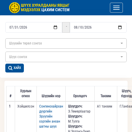
Toggle nav
-
Шүүхийн төрөл сонгох
Шүүх сонгох
ХАЙХ
Хурлын
Шүүгч,
#
огноо
Шүүхийн нэр
Оролцогч
Танхим
бүрэлд
1
Хойшилсон
Сонгинохайрхан
Шүүгдэгч:
А1 танхим
Г.Ганба
дүүргийн
Э.Төмөрбаатар
Эрүүгийн
Шүүгдэгч:
хэргийн анхан
М.Тулга
шатны шүүх
Шүүгдэгч:
Н.Эрдэнэ-Очир