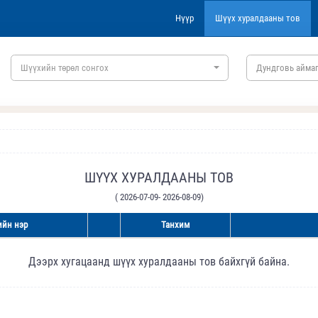
Нүүр
Шүүх хуралдааны тов
Шүүхийн төрөл сонгох
Дундговь аймаг
ШҮҮХ ХУРАЛДААНЫ ТОВ
( 2026-07-09- 2026-08-09)
йн нэр
Танхим
Дээрх хугацаанд шүүх хуралдааны тов байхгүй байна.