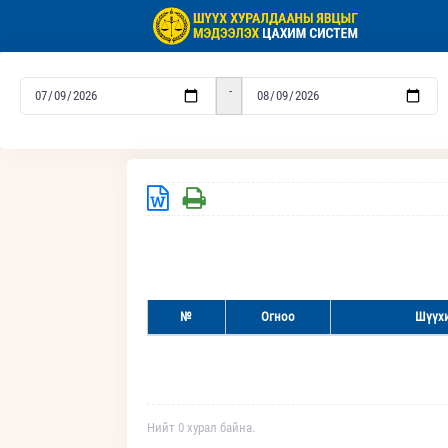
-
№
Огноо
Шүүхи
Нийт 0 хурал байна.