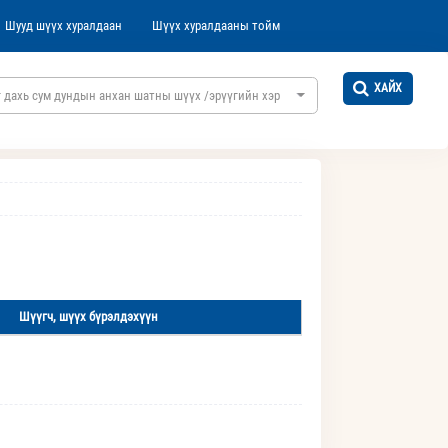
Шууд шүүх хуралдаан
Шүүх хуралдааны тойм
ХАЙХ
 дахь сум дундын анхан шатны шүүх /эрүүгийн хэргийн/
Шүүгч, шүүх бүрэлдэхүүн