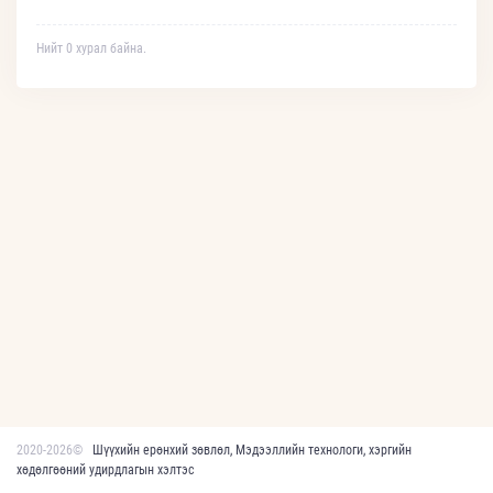
Нийт 0 хурал байна.
2020-2026©
Шүүхийн ерөнхий зөвлөл, Мэдээллийн технологи, хэргийн
хөдөлгөөний удирдлагын хэлтэс