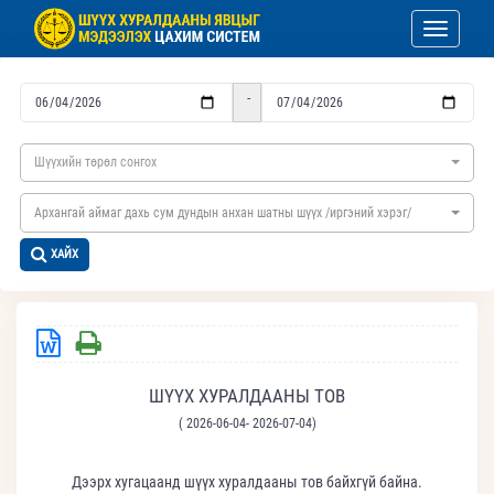
Toggle nav
-
Шүүхийн төрөл сонгох
Архангай аймаг дахь сум дундын анхан шатны шүүх /иргэний хэрэг/
ХАЙХ
ШҮҮХ ХУРАЛДААНЫ ТОВ
( 2026-06-04- 2026-07-04)
Дээрх хугацаанд шүүх хуралдааны тов байхгүй байна.