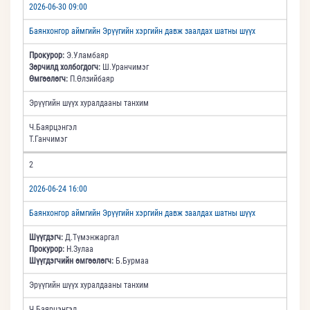
2026-06-30 09:00
Баянхонгор аймгийн Эрүүгийн хэргийн давж заалдах шатны шүүх
Прокурор:
Э.Уламбаяр
Зөрчилд холбогдогч:
Ш.Уранчимэг
Өмгөөлөгч:
П.Өлзийбаяр
Эрүүгийн шүүх хуралдааны танхим
Ч.Баярцэнгэл
Т.Ганчимэг
2
2026-06-24 16:00
Баянхонгор аймгийн Эрүүгийн хэргийн давж заалдах шатны шүүх
Шүүгдэгч:
Д.Түмэнжаргал
Прокурор:
Н.Зулаа
Шүүгдэгчийн өмгөөлөгч:
Б.Бурмаа
Эрүүгийн шүүх хуралдааны танхим
Ч.Баярцэнгэл