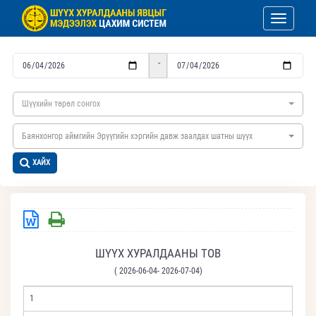
Toggle nav
-
Шүүхийн төрөл сонгох
Баянхонгор аймгийн Эрүүгийн хэргийн давж заалдах шатны шүүх
ХАЙХ
ШҮҮХ ХУРАЛДААНЫ ТОВ
( 2026-06-04- 2026-07-04)
1