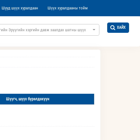
Шууд шүүх хуралдаан
Шүүх хуралдааны тойм
ХАЙХ
гийн Эрүүгийн хэргийн давж заалдах шатны шүүх
Шүүгч, шүүх бүрэлдэхүүн