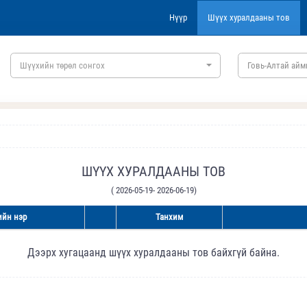
Нүүр
Шүүх хуралдааны тов
Шүүхийн төрөл сонгох
Говь-Алтай айм
ШҮҮХ ХУРАЛДААНЫ ТОВ
( 2026-05-19- 2026-06-19)
йн нэр
Танхим
Дээрх хугацаанд шүүх хуралдааны тов байхгүй байна.