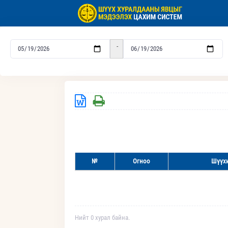
-
№
Огноо
Шүүхи
Нийт 0 хурал байна.