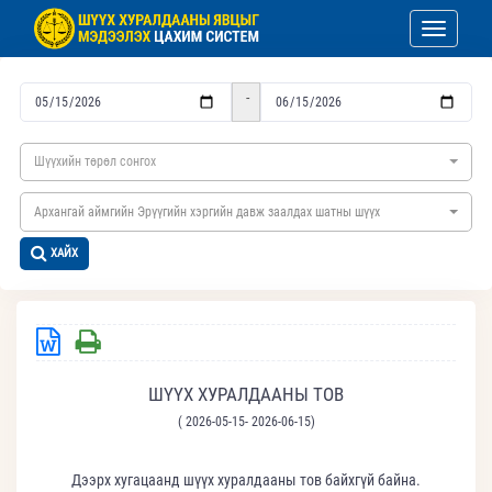
Toggle nav
-
Шүүхийн төрөл сонгох
Архангай аймгийн Эрүүгийн хэргийн давж заалдах шатны шүүх
ХАЙХ
ШҮҮХ ХУРАЛДААНЫ ТОВ
( 2026-05-15- 2026-06-15)
Дээрх хугацаанд шүүх хуралдааны тов байхгүй байна.