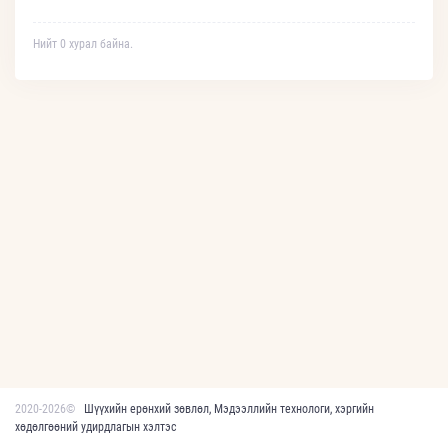
Нийт 0 хурал байна.
2020-2026©
Шүүхийн ерөнхий зөвлөл, Мэдээллийн технологи, хэргийн
хөдөлгөөний удирдлагын хэлтэс