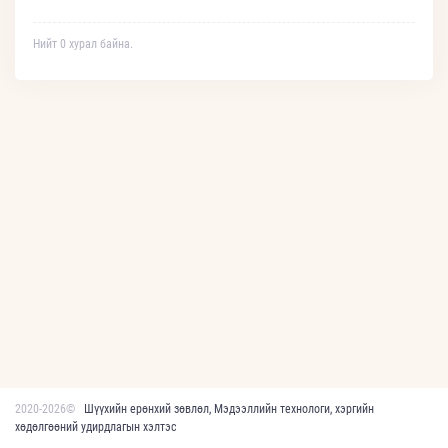
Нийт 0 хурал байна.
2020-2026©
Шүүхийн ерөнхий зөвлөл, Мэдээллийн технологи, хэргийн
хөдөлгөөний удирдлагын хэлтэс