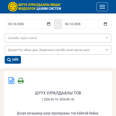
Toggle nav
-
Шүүхийн төрөл сонгох
Дархан-Уул аймаг дахь Захиргааны хэргийн анхан шатны шүүх
ХАЙХ
ШҮҮХ ХУРАЛДААНЫ ТОВ
( 2026-05-14- 2026-06-14)
Дээрх хугацаанд шүүх хуралдааны тов байхгүй байна.