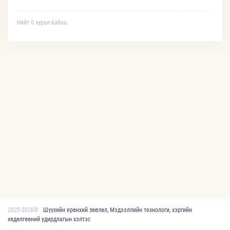
Нийт 0 хурал байна.
2020-2026©
Шүүхийн ерөнхий зөвлөл, Мэдээллийн технологи, хэргийн
хөдөлгөөний удирдлагын хэлтэс