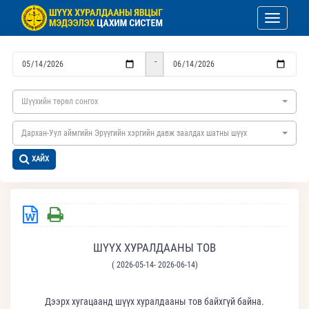
Toggle nav
-
Шүүхийн төрөл сонгох
Дархан-Уул аймгийн Эрүүгийн хэргийн давж заалдах шатны шүүх
ХАЙХ
ШҮҮХ ХУРАЛДААНЫ ТОВ
( 2026-05-14- 2026-06-14)
Дээрх хугацаанд шүүх хуралдааны тов байхгүй байна.