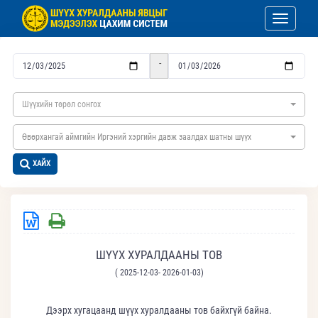
Toggle nav
-
Шүүхийн төрөл сонгох
Өвөрхангай аймгийн Иргэний хэргийн давж заалдах шатны шүүх
ХАЙХ
ШҮҮХ ХУРАЛДААНЫ ТОВ
( 2025-12-03- 2026-01-03)
Дээрх хугацаанд шүүх хуралдааны тов байхгүй байна.