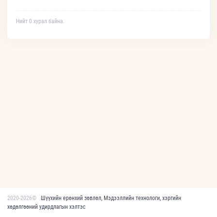
Нийт 0 хурал байна.
2020-2026©
Шүүхийн ерөнхий зөвлөл, Мэдээллийн технологи, хэргийн
хөдөлгөөний удирдлагын хэлтэс