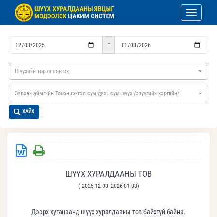
Toggle nav
-
Шүүхийн төрөл сонгох
Завхан аймгийн Тосонцэнгэл сум дахь сум шүүх /эрүүгийн хэргийн/
ХАЙХ
ШҮҮХ ХУРАЛДААНЫ ТОВ
( 2025-12-03- 2026-01-03)
Дээрх хугацаанд шүүх хуралдааны тов байхгүй байна.