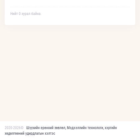
Нийт 0 хурал байна.
2020-2026©
Шүүхийн ерөнхий зөвлөл, Мэдээллийн технологи, хэргийн
хөдөлгөөний удирдлагын хэлтэс