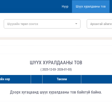
Нүүр
Шүүх хуралдааны тов
Шүүхийн төрөл сонгох
Архангай аймги
ШҮҮХ ХУРАЛДААНЫ ТОВ
( 2025-12-03- 2026-01-03)
йн нэр
Танхим
Дээрх хугацаанд шүүх хуралдааны тов байхгүй байна.