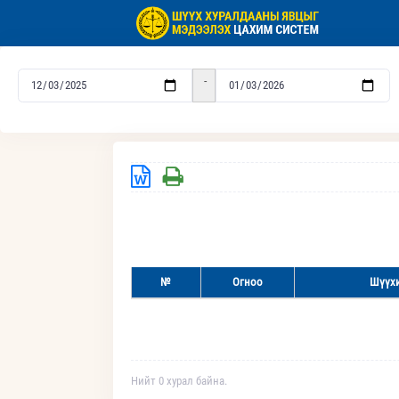
-
№
Огноо
Шүүхи
Нийт 0 хурал байна.