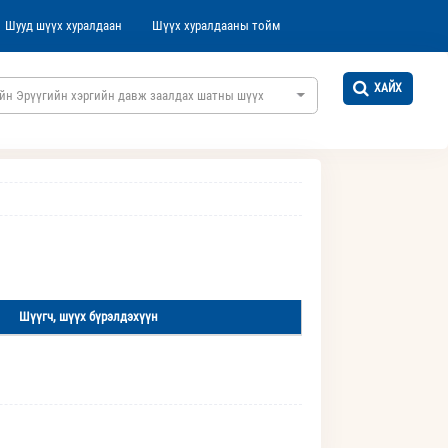
Шууд шүүх хуралдаан
Шүүх хуралдааны тойм
ХАЙХ
йн Эрүүгийн хэргийн давж заалдах шатны шүүх
Шүүгч, шүүх бүрэлдэхүүн