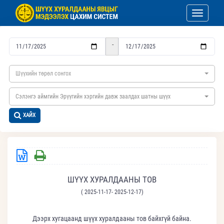
Toggle nav
-
Шүүхийн төрөл сонгох
Сэлэнгэ аймгийн Эрүүгийн хэргийн давж заалдах шатны шүүх
ХАЙХ
ШҮҮХ ХУРАЛДААНЫ ТОВ
( 2025-11-17- 2025-12-17)
Дээрх хугацаанд шүүх хуралдааны тов байхгүй байна.