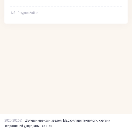
Нийт 0 хурал байна.
2020-2026©
Шүүхийн ерөнхий зөвлөл, Мэдээллийн технологи, хэргийн
хөдөлгөөний удирдлагын хэлтэс