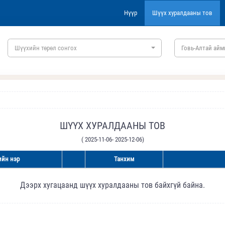
Нүүр
Шүүх хуралдааны тов
Шүүхийн төрөл сонгох
Говь-Алтай айм
ШҮҮХ ХУРАЛДААНЫ ТОВ
( 2025-11-06- 2025-12-06)
йн нэр
Танхим
Дээрх хугацаанд шүүх хуралдааны тов байхгүй байна.