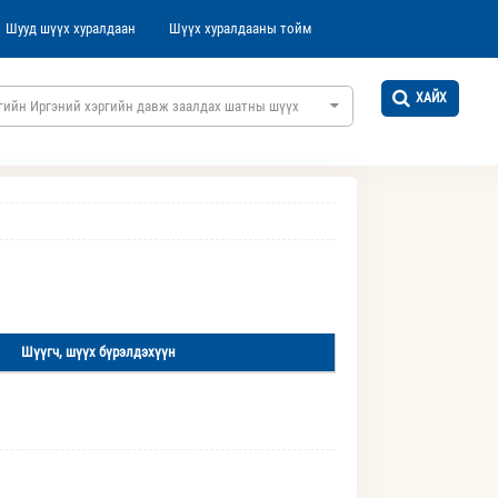
Шууд шүүх хуралдаан
Шүүх хуралдааны тойм
ХАЙХ
гийн Иргэний хэргийн давж заалдах шатны шүүх
Шүүгч, шүүх бүрэлдэхүүн