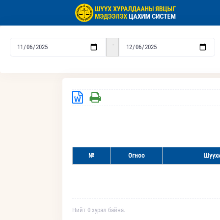
-
№
Огноо
Шүүхи
Нийт 0 хурал байна.