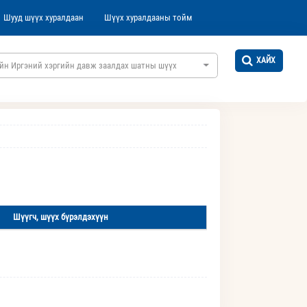
Шууд шүүх хуралдаан
Шүүх хуралдааны тойм
ХАЙХ
йн Иргэний хэргийн давж заалдах шатны шүүх
Шүүгч, шүүх бүрэлдэхүүн