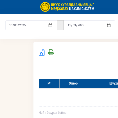
-
№
Огноо
Шүүхи
Нийт 0 хурал байна.