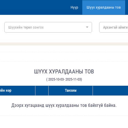
Нүүр
Шүүх хуралдааны тов
Шүүхийн төрөл сонгох
Архангай аймги
ШҮҮХ ХУРАЛДААНЫ ТОВ
( 2025-10-03- 2025-11-03)
йн нэр
Танхим
Дээрх хугацаанд шүүх хуралдааны тов байхгүй байна.