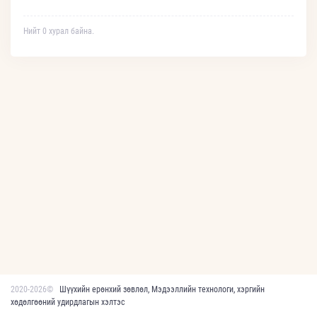
Нийт 0 хурал байна.
2020-2026©
Шүүхийн ерөнхий зөвлөл, Мэдээллийн технологи, хэргийн
хөдөлгөөний удирдлагын хэлтэс