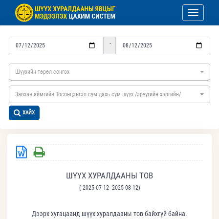
Toggle nav
-
Шүүхийн төрөл сонгох
Завхан аймгийн Тосонцэнгэл сум дахь сум шүүх /эрүүгийн хэргийн/
ХАЙХ
ШҮҮХ ХУРАЛДААНЫ ТОВ
( 2025-07-12- 2025-08-12)
Дээрх хугацаанд шүүх хуралдааны тов байхгүй байна.