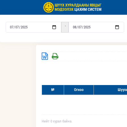
-
№
Огноо
Шүүхи
Нийт 0 хурал байна.