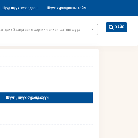
Шууд шүүх хуралдаан
Шүүх хуралдааны тойм
ХАЙХ
аг дахь Захиргааны хэргийн анхан шатны шүүх
Шүүгч, шүүх бүрэлдэхүүн