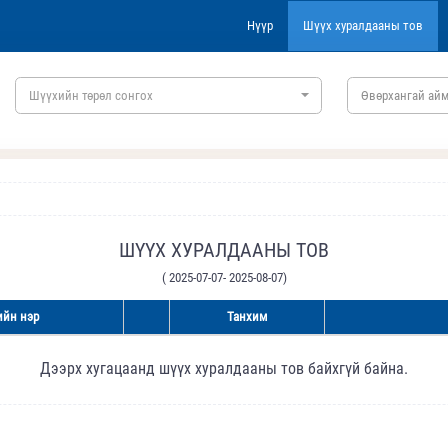
Нүүр
Шүүх хуралдааны тов
Шүүхийн төрөл сонгох
Өвөрхангай айм
ШҮҮХ ХУРАЛДААНЫ ТОВ
( 2025-07-07- 2025-08-07)
йн нэр
Танхим
Дээрх хугацаанд шүүх хуралдааны тов байхгүй байна.