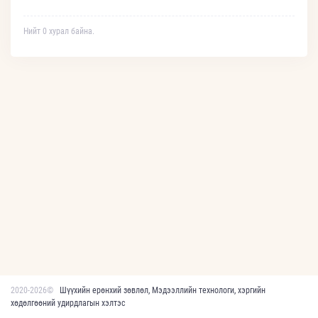
Нийт 0 хурал байна.
2020-2026©
Шүүхийн ерөнхий зөвлөл, Мэдээллийн технологи, хэргийн
хөдөлгөөний удирдлагын хэлтэс