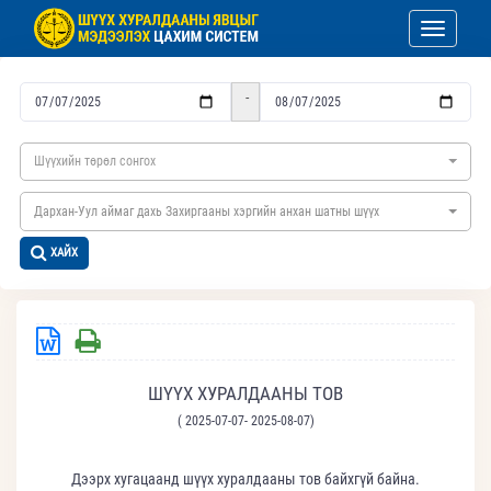
Toggle nav
-
Шүүхийн төрөл сонгох
Дархан-Уул аймаг дахь Захиргааны хэргийн анхан шатны шүүх
ХАЙХ
ШҮҮХ ХУРАЛДААНЫ ТОВ
( 2025-07-07- 2025-08-07)
Дээрх хугацаанд шүүх хуралдааны тов байхгүй байна.