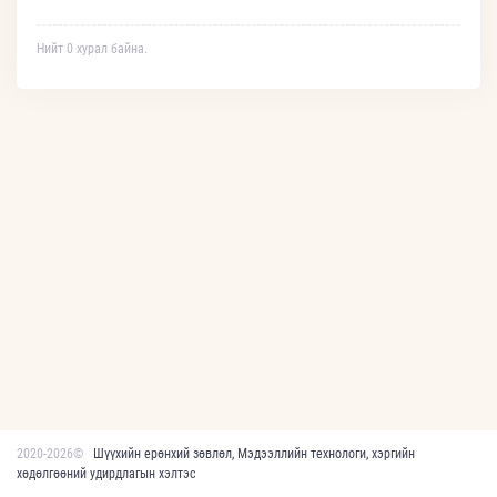
Нийт 0 хурал байна.
2020-2026©
Шүүхийн ерөнхий зөвлөл, Мэдээллийн технологи, хэргийн
хөдөлгөөний удирдлагын хэлтэс