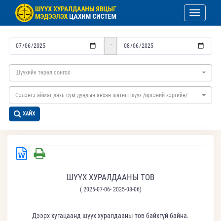
Toggle nav
-
Шүүхийн төрөл сонгох
Сэлэнгэ аймаг дахь сум дундын анхан шатны шүүх /иргэний хэргийн/
ХАЙХ
ШҮҮХ ХУРАЛДААНЫ ТОВ
( 2025-07-06- 2025-08-06)
Дээрх хугацаанд шүүх хуралдааны тов байхгүй байна.