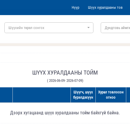
Нүүр
Шүүх хуралдааны тов
Шүүхийн төрөл сонгох
Дундговь аймг
ШҮҮХ ХУРАЛДААНЫ ТОЙМ
( 2026-06-09- 2026-07-09)
Шүүгч, шүүх
Хурал товлосон
бүрэлдэхүүн
огноо
Дээрх хугацаанд шүүх хуралдааны тойм байхгүй байна.