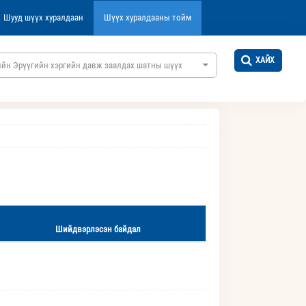
Шууд шүүх хуралдаан
Шүүх хуралдааны тойм
ХАЙХ
ийн Эрүүгийн хэргийн давж заалдах шатны шүүх
Шийдвэрлэсэн байдал