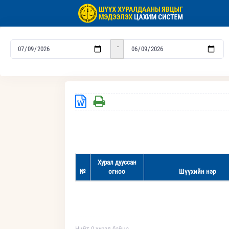
-
Хурал дууссан
№
огноо
Шүүхийн нэр
Нийт 0 хурал байна.