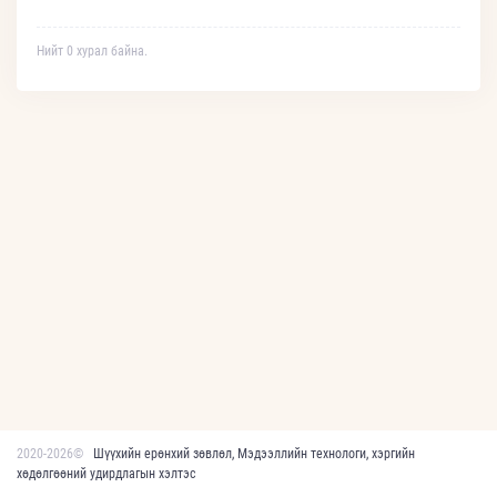
Нийт 0 хурал байна.
2020-2026©
Шүүхийн ерөнхий зөвлөл, Мэдээллийн технологи, хэргийн
хөдөлгөөний удирдлагын хэлтэс