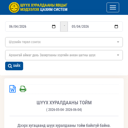
Toggle nav
-
Шүүхийн төрөл сонгох
Архангай аймаг дахь Захиргааны хэргийн анхан шатны шүүх
ХАЙХ
ШҮҮХ ХУРАЛДААНЫ ТОЙМ
( 2026-05-04- 2026-06-04)
Дээрх хугацаанд шүүх хуралдааны тойм байхгүй байна.