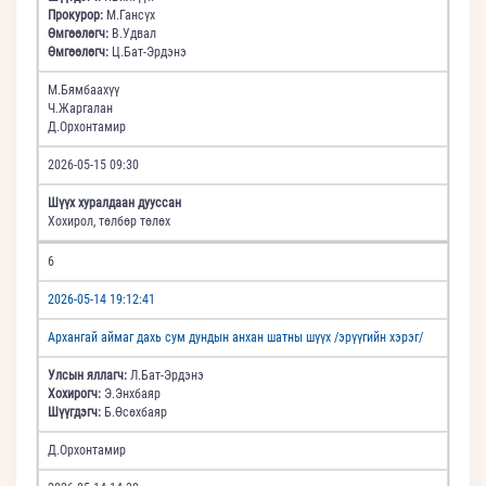
Прокурор:
М.Гансүх
Өмгөөлөгч:
В.Удвал
Өмгөөлөгч:
Ц.Бат-Эрдэнэ
М.Бямбаахүү
Ч.Жаргалан
Д.Орхонтамир
2026-05-15 09:30
Шүүх хуралдаан дууссан
Хохирол, төлбөр төлөх
6
2026-05-14 19:12:41
Архангай аймаг дахь сум дундын анхан шатны шүүх /эрүүгийн хэрэг/
Улсын яллагч:
Л.Бат-Эрдэнэ
Хохирогч:
Э.Энхбаяр
Шүүгдэгч:
Б.Өсөхбаяр
Д.Орхонтамир