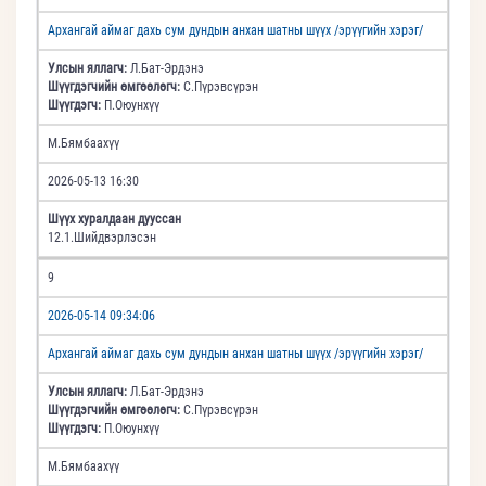
Архангай аймаг дахь сум дундын анхан шатны шүүх /эрүүгийн хэрэг/
Улсын яллагч:
Л.Бат-Эрдэнэ
Шүүгдэгчийн өмгөөлөгч:
С.Пүрэвсүрэн
Шүүгдэгч:
П.Оюунхүү
М.Бямбаахүү
2026-05-13 16:30
Шүүх хуралдаан дууссан
12.1.Шийдвэрлэсэн
9
2026-05-14 09:34:06
Архангай аймаг дахь сум дундын анхан шатны шүүх /эрүүгийн хэрэг/
Улсын яллагч:
Л.Бат-Эрдэнэ
Шүүгдэгчийн өмгөөлөгч:
С.Пүрэвсүрэн
Шүүгдэгч:
П.Оюунхүү
М.Бямбаахүү