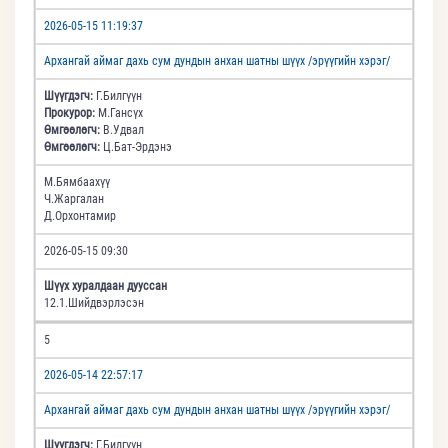
2026-05-15 11:19:37
Архангай аймаг дахь сум дундын анхан шатны шүүх /эрүүгийн хэрэг/
Шүүгдэгч:
Г.Билгүүн
Прокурор:
М.Гансүх
Өмгөөлөгч:
В.Удвал
Өмгөөлөгч:
Ц.Бат-Эрдэнэ
М.Бямбаахүү
Ч.Жаргалан
Д.Орхонтамир
2026-05-15 09:30
Шүүх хуралдаан дууссан
12.1.Шийдвэрлэсэн
5
2026-05-14 22:57:17
Архангай аймаг дахь сум дундын анхан шатны шүүх /эрүүгийн хэрэг/
Шүүгдэгч:
Г.Билгүүн