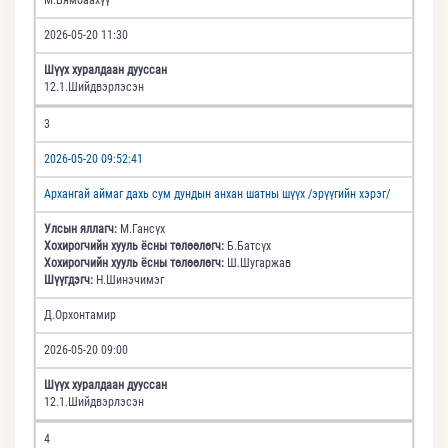
2026-05-20 11:30
Шүүх хуралдаан дууссан
12.1.Шийдвэрлэсэн
3
2026-05-20 09:52:41
Архангай аймаг дахь сум дундын анхан шатны шүүх /эрүүгийн хэрэг/
Улсын яллагч:
М.Гансүх
Хохирогчийн хууль ёсны төлөөлөгч:
Б.Батсүх
Хохирогчийн хууль ёсны төлөөлөгч:
Ш.Шугаржав
Шүүгдэгч:
Н.Шинэчимэг
Д.Орхонтамир
2026-05-20 09:00
Шүүх хуралдаан дууссан
12.1.Шийдвэрлэсэн
4