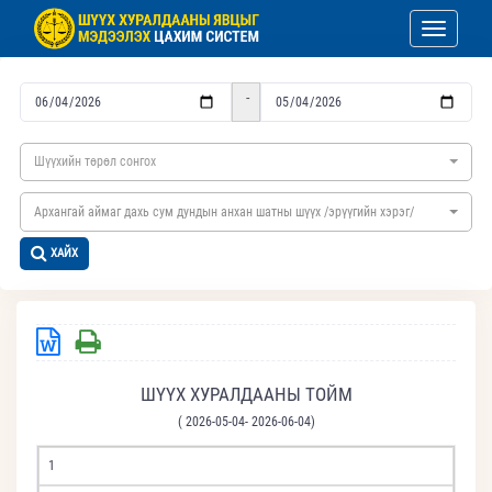
Toggle nav
-
Шүүхийн төрөл сонгох
Архангай аймаг дахь сум дундын анхан шатны шүүх /эрүүгийн хэрэг/
ХАЙХ
ШҮҮХ ХУРАЛДААНЫ ТОЙМ
( 2026-05-04- 2026-06-04)
1