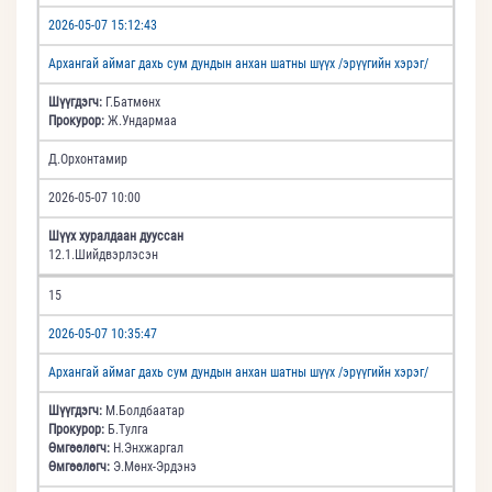
2026-05-07 15:12:43
Архангай аймаг дахь сум дундын анхан шатны шүүх /эрүүгийн хэрэг/
Шүүгдэгч:
Г.Батмөнх
Прокурор:
Ж.Ундармаа
Д.Орхонтамир
2026-05-07 10:00
Шүүх хуралдаан дууссан
12.1.Шийдвэрлэсэн
15
2026-05-07 10:35:47
Архангай аймаг дахь сум дундын анхан шатны шүүх /эрүүгийн хэрэг/
Шүүгдэгч:
М.Болдбаатар
Прокурор:
Б.Тулга
Өмгөөлөгч:
Н.Энхжаргал
Өмгөөлөгч:
Э.Мөнх-Эрдэнэ