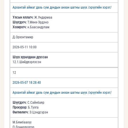
Архангай аймаг дахь сум дундын анхан шатны шүүх /эрүүгийн хэрэг/
Улсын яллагч:
Ж.Ундармаа
Шүүгдэгч:
Т.Мөнх-Эрдэнэ
Хохирогч:
н.Баасандулам
Д.Орхонтамир
2026-05-11 10:00
Шүүх хуралдаан дууссан
12.1.Шийдвэрлэсэн
12
2026-05-07 18:28:40
Архангай аймаг дахь сум дундын анхан шатны шүүх /эрүүгийн хэрэг/
Шүүгдэгч:
С.Сайнбаяр
Прокурор:
Б.Тулга
Өмгөөлөгч:
Э.Цэндсүрэн
М.Бямбаахүү
П.Дониддолгор