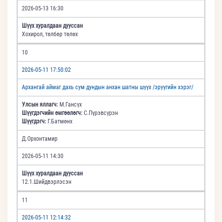
2026-05-13 16:30
Шүүх хуралдаан дууссан
Хохирол, төлбөр төлөх
10
2026-05-11 17:50:02
Архангай аймаг дахь сум дундын анхан шатны шүүх /эрүүгийн хэрэг/
Улсын яллагч:
М.Гансүх
Шүүгдэгчийн өмгөөлөгч:
С.Пүрэвсүрэн
Шүүгдэгч:
Г.Батмөнх
Д.Орхонтамир
2026-05-11 14:30
Шүүх хуралдаан дууссан
12.1.Шийдвэрлэсэн
11
2026-05-11 12:14:32