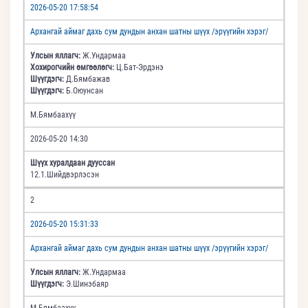
2026-05-20 17:58:54
Архангай аймаг дахь сум дундын анхан шатны шүүх /эрүүгийн хэрэг/
Улсын яллагч:
Ж.Ундармаа
Хохирогчийн өмгөөлөгч:
Ц.Бат-Эрдэнэ
Шүүгдэгч:
Д.Бямбажав
Шүүгдэгч:
Б.Оюунсан
М.Бямбаахүү
2026-05-20 14:30
Шүүх хуралдаан дууссан
12.1.Шийдвэрлэсэн
2
2026-05-20 15:31:33
Архангай аймаг дахь сум дундын анхан шатны шүүх /эрүүгийн хэрэг/
Улсын яллагч:
Ж.Ундармаа
Шүүгдэгч:
Э.Шинэбаяр
М.Бямбаахүү