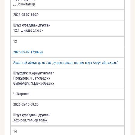
Д.Орхонтамир
2026-05-07 14:30
Шүүх хуралдаан дууссан
12.1.Шийдвэрлэсэн
13
2026-05-07 17:04:26
Архангай аймаг дахь сум дундын анхан шатны шүүх /эрүүгийн хэрэг/
Шүүгдэгч:
Э.Ариунтунгалаг
Прокурор:
Л.Бат-Эрдэнэ
Өмгөөлөгч:
Э.Мөнх-Эрдэнэ
Ч.Жаргалан
2026-05-15 09:30
Шүүх хуралдаан дууссан
Хохирол, төлбөр төлөх
14