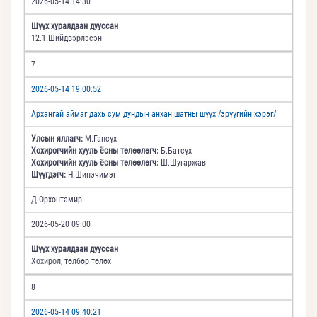
2026-05-14 14:30
Шүүх хуралдаан дууссан
12.1.Шийдвэрлэсэн
7
2026-05-14 19:00:52
Архангай аймаг дахь сум дундын анхан шатны шүүх /эрүүгийн хэрэг/
Улсын яллагч:
М.Гансүх
Хохирогчийн хууль ёсны төлөөлөгч:
Б.Батсүх
Хохирогчийн хууль ёсны төлөөлөгч:
Ш.Шугаржав
Шүүгдэгч:
Н.Шинэчимэг
Д.Орхонтамир
2026-05-20 09:00
Шүүх хуралдаан дууссан
Хохирол, төлбөр төлөх
8
2026-05-14 09:40:21