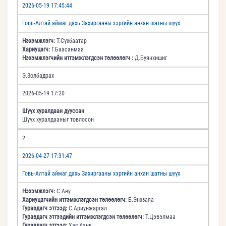
2026-05-19 17:45:44
Говь-Алтай аймаг дахь Захиргааны хэргийн анхан шатны шүүх
Нэхэмжлэгч:
Т.Сүхбаатар
Хариуцагч:
Г.Баасанмаа
Нэхэмжлэгчийн итгэмжлэгдсэн төлөөлөгч :
Д.Буянхишиг
Э.Золбадрах
2026-05-19 17:20
Шүүх хуралдаан дууссан
Шүүх хуралдааныг товлосон
2
2026-04-27 17:31:47
Говь-Алтай аймаг дахь Захиргааны хэргийн анхан шатны шүүх
Нэхэмжлэгч:
С.Ану
Хариуцагчийн итгэмжлэгдсэн төлөөлөгч:
Б.Энхзаяа
Гуравдагч этгээд:
С.Ариунжаргал
Гуравдагч этгээдийн итгэмжлэгдсэн төлөөлөгч:
Т.Цэвэлмаа
Гуравдагч этгээд:
Хас банк