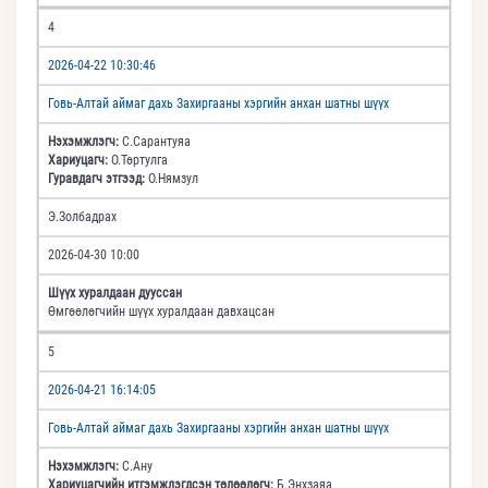
4
2026-04-22 10:30:46
Говь-Алтай аймаг дахь Захиргааны хэргийн анхан шатны шүүх
Нэхэмжлэгч:
С.Сарантуяа
Хариуцагч:
О.Төртулга
Гуравдагч этгээд:
О.Нямзул
Э.Золбадрах
2026-04-30 10:00
Шүүх хуралдаан дууссан
Өмгөөлөгчийн шүүх хуралдаан давхацсан
5
2026-04-21 16:14:05
Говь-Алтай аймаг дахь Захиргааны хэргийн анхан шатны шүүх
Нэхэмжлэгч:
С.Ану
Хариуцагчийн итгэмжлэгдсэн төлөөлөгч:
Б.Энхзаяа