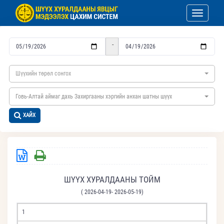
Toggle nav
-
Шүүхийн төрөл сонгох
Говь-Алтай аймаг дахь Захиргааны хэргийн анхан шатны шүүх
ХАЙХ
ШҮҮХ ХУРАЛДААНЫ ТОЙМ
( 2026-04-19- 2026-05-19)
1