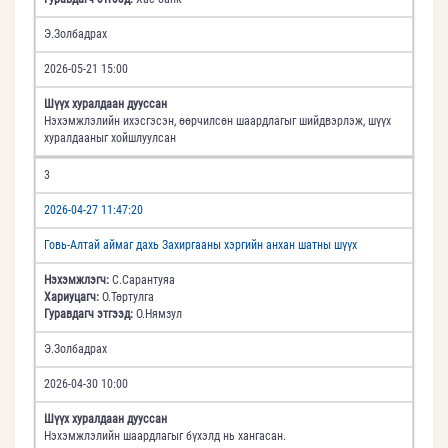
Э.Золбадрах
2026-05-21 15:00
Шүүх хуралдаан дууссан
Нэхэмжлэлийн ихэсгэсэн, өөрчилсөн шаардлагыг шийдвэрлэж, шүүх
хуралдааныг хойшлуулсан
3
2026-04-27 11:47:20
Говь-Алтай аймаг дахь Захиргааны хэргийн анхан шатны шүүх
Нэхэмжлэгч:
С.Сарантуяа
Хариуцагч:
О.Төртулга
Гуравдагч этгээд:
О.Нямзул
Э.Золбадрах
2026-04-30 10:00
Шүүх хуралдаан дууссан
Нэхэмжлэлийн шаардлагыг бүхэлд нь хангасан.