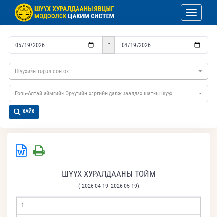
Toggle nav
-
Шүүхийн төрөл сонгох
Говь-Алтай аймгийн Эрүүгийн хэргийн давж заалдах шатны шүүх
ХАЙХ
ШҮҮХ ХУРАЛДААНЫ ТОЙМ
( 2026-04-19- 2026-05-19)
1