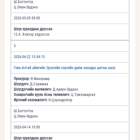
Ш.Баттогтох
Ц.Оюун-Эрдэнэ
2026-05-05 09:00
Шүүх хуралдаан дууссан
12.4. Хэвээр үлдээсэн
5
2026-04-22 15:34:15
Говь-Алтай аймгийн Эрүүгийн хэргийн давж заалдах шатны шүүх
Прокурор:
Ө.Манзушир
Шүүгдэгч:
Д.Сэржмаа
Шүүгдэгчийн өмгөөлөгч:
Д.Ариун-Эрдэнэ
Хохирогчийн хууль ёсны төлөөлөгч:
Ц.Түмэнжаргал
Иргэний нэхэмжлэгч:
Н.Цэрэндолгор
Ш.Баттогтох
Ц.Оюун-Эрдэнэ
2026-04-14 10:00
Шүүх хуралдаан дууссан