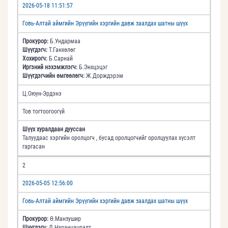
2026-05-18 11:51:57
Говь-Алтай аймгийн Эрүүгийн хэргийн давж заалдах шатны шүүх
Прокурор:
Б.Ундармаа
Шүүгдэгч:
Т.Ганхөлөг
Хохирогч:
Б.Сарнай
Иргэний нэхэмжлэгч:
Б.Энхцэцэг
Шүүгдэгчийн өмгөөлөгч:
Ж.Дорждэрэм
Ц.Оюун-Эрдэнэ
Тов тогтоогоогүй
Шүүх хуралдаан дууссан
Талуудаас хэргийн оролцогч , бусад оролцогчийг оролцуулах хүсэлт
гаргасан
2
2026-05-05 12:56:00
Говь-Алтай аймгийн Эрүүгийн хэргийн давж заалдах шатны шүүх
Прокурор:
Ө.Манзушир
Шүүгдэгч:
Д.Наранцацралт