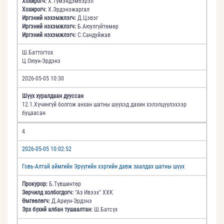
Хохирогч:
Х.Түмэндэмбэрэл
Хохирогч:
Х.Эрдэнэжаргал
Иргэний нэхэмжлэгч:
Д.Цэвэг
Иргэний нэхэмжлэгч:
Б.Аюулгүйтөмөр
Иргэний нэхэмжлэгч:
С.Сандуйжав
Ш.Баттогтох
Ц.Оюун-Эрдэнэ
2026-05-05 10:30
Шүүх хуралдаан дууссан
12.1.Хүчингүй болгож анхан шатны шүүхэд дахин хэлэлцүүлэхээр
буцаасан
4
2026-05-05 10:02:52
Говь-Алтай аймгийн Эрүүгийн хэргийн давж заалдах шатны шүүх
Прокурор:
Б.Түвшинтөр
Зөрчилд холбогдогч:
"Аз Ивээх" ХХК
Өмгөөлөгч:
Д.Ариун-Эрдэнэ
Эрх бүхий албан тушаалтан:
Ш.Батсүх