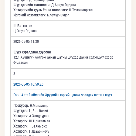
Шүүгдэгчийн өмгөөлөгч:
Д.Ариун-Эрдэнэ
Хохирогчийн хууль ёсны төлөөлөгч:
Ц.Түмэнжаргал
Иргэний нэхэмжлэгч:
Б.Чулуунцэцэг
Ш.Баттогтох
Ц.Оюун-Эрдэнэ
2026-05-05 11:30
Шүүх хуралдаан дууссан
12.1.Хүчингүй болгож анхан шатны шүүхэд дахин хэлэлцүүлэхээр
буцаасан
3
2026-05-05 10:59:26
Говь-Алтай аймгийн Эрүүгийн хэргийн давж заалдах шатны шүүх
Прокурор:
Ө.Манзушир
Шүүгдэгч:
Ц.Бат-Өлзий
Хохирогч:
А.Хандсүрэн
Хохирогч:
Ш.Цэнгэлмаа
Хохирогч:
Т.Баянмөнх
Хохирогч:
П.Шаарийбуу