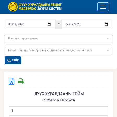
Toggle nav
-
Шүүхийн төрөл сонгох
Говь-Алтай аймгийн Иргэний хэргийн давж заалдах шатны шүүх
ХАЙХ
ШҮҮХ ХУРАЛДААНЫ ТОЙМ
( 2026-04-19- 2026-05-19)
1