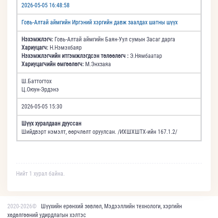
2026-05-05 16:48:58
Говь-Алтай аймгийн Иргэний хэргийн давж заалдах шатны шүүх
Нэхэмжлэгч:
Говь-Алтай аймгийн Баян-Уул сумын Засаг дарга
Хариуцагч:
Н.Нэмэхбаяр
Нэхэмжлэгчийн итгэмжлэгдсэн төлөөлөгч :
Э.Нямбаатар
Хариуцагчийн өмгөөлөгч:
М.Энхзаяа
Ш.Баттогтох
Ц.Оюун-Эрдэнэ
2026-05-05 15:30
Шүүх хуралдаан дууссан
Шийдвэрт нэмэлт, өөрчлөлт оруулсан. /ИХШХШТХ-ийн 167.1.2/
Нийт 1 хурал байна.
2020-2026©
Шүүхийн ерөнхий зөвлөл, Мэдээллийн технологи, хэргийн
хөдөлгөөний удирдлагын хэлтэс