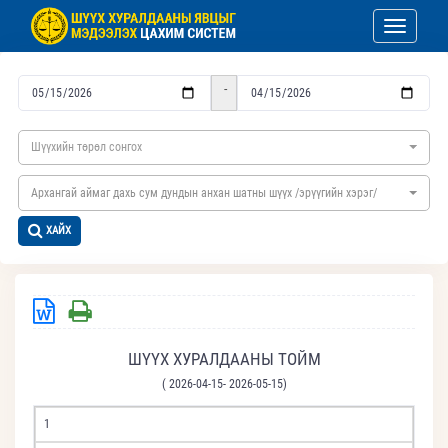
Toggle nav
-
Шүүхийн төрөл сонгох
Архангай аймаг дахь сум дундын анхан шатны шүүх /эрүүгийн хэрэг/
ХАЙХ
ШҮҮХ ХУРАЛДААНЫ ТОЙМ
( 2026-04-15- 2026-05-15)
1