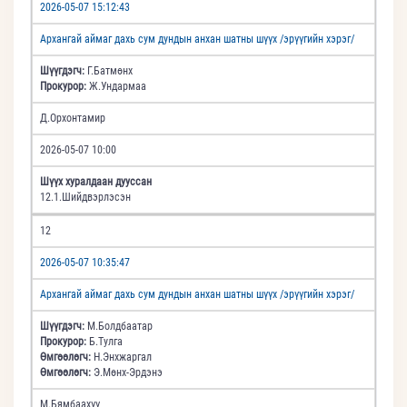
2026-05-07 15:12:43
Архангай аймаг дахь сум дундын анхан шатны шүүх /эрүүгийн хэрэг/
Шүүгдэгч:
Г.Батмөнх
Прокурор:
Ж.Ундармаа
Д.Орхонтамир
2026-05-07 10:00
Шүүх хуралдаан дууссан
12.1.Шийдвэрлэсэн
12
2026-05-07 10:35:47
Архангай аймаг дахь сум дундын анхан шатны шүүх /эрүүгийн хэрэг/
Шүүгдэгч:
М.Болдбаатар
Прокурор:
Б.Тулга
Өмгөөлөгч:
Н.Энхжаргал
Өмгөөлөгч:
Э.Мөнх-Эрдэнэ
М.Бямбаахүү