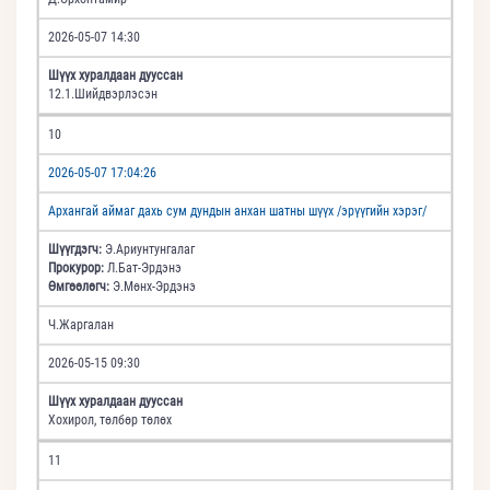
2026-05-07 14:30
Шүүх хуралдаан дууссан
12.1.Шийдвэрлэсэн
10
2026-05-07 17:04:26
Архангай аймаг дахь сум дундын анхан шатны шүүх /эрүүгийн хэрэг/
Шүүгдэгч:
Э.Ариунтунгалаг
Прокурор:
Л.Бат-Эрдэнэ
Өмгөөлөгч:
Э.Мөнх-Эрдэнэ
Ч.Жаргалан
2026-05-15 09:30
Шүүх хуралдаан дууссан
Хохирол, төлбөр төлөх
11