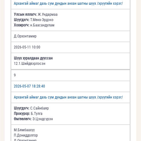
Архангай аймаг дахь сум дундын анхан шатны шүүх /эрүүгийн хэрэг/
Улсын яллагч:
Ж.Ундармаа
Шүүгдэгч:
Т.Мөнх-Эрдэнэ
Хохирогч:
н.Баасандулам
Д.Орхонтамир
2026-05-11 10:00
Шүүх хуралдаан дууссан
12.1.Шийдвэрлэсэн
9
2026-05-07 18:28:40
Архангай аймаг дахь сум дундын анхан шатны шүүх /эрүүгийн хэрэг/
Шүүгдэгч:
С.Сайнбаяр
Прокурор:
Б.Тулга
Өмгөөлөгч:
Э.Цэндсүрэн
М.Бямбаахүү
П.Дониддолгор
Д.Орхонтамир