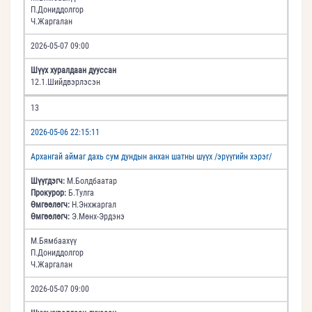
П.Дониддолгор
Ч.Жаргалан
2026-05-07 09:00
Шүүх хуралдаан дууссан
12.1.Шийдвэрлэсэн
13
2026-05-06 22:15:11
Архангай аймаг дахь сум дундын анхан шатны шүүх /эрүүгийн хэрэг/
Шүүгдэгч:
М.Болдбаатар
Прокурор:
Б.Тулга
Өмгөөлөгч:
Н.Энхжаргал
Өмгөөлөгч:
Э.Мөнх-Эрдэнэ
М.Бямбаахүү
П.Дониддолгор
Ч.Жаргалан
2026-05-07 09:00