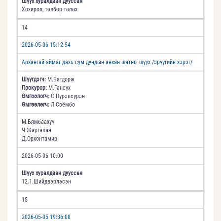
Шүүх хуралдаан дууссан
Хохирол, төлбөр төлөх
14
2026-05-06 15:12:54
Архангай аймаг дахь сум дундын анхан шатны шүүх /эрүүгийн хэрэг/
Шүүгдэгч:
М.Батдорж
Прокурор:
М.Гансүх
Өмгөөлөгч:
С.Пүрэвсүрэн
Өмгөөлөгч:
Л.Соёмбо
М.Бямбаахүү
Ч.Жаргалан
Д.Орхонтамир
2026-05-06 10:00
Шүүх хуралдаан дууссан
12.1.Шийдвэрлэсэн
15
2026-05-05 19:36:08