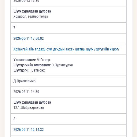
2026-05-13 16:30
Шүүх хуралдаан дууссан
Хохирол, төлбөр төлөх
7
2026-05-11 17:50:02
Архангай аймаг дахь сум дундын анхан шатны шүүх /эрүүгийн хэрэг/
Улсын яллагч:
М.Гансүх
Шүүгдэгчийн өмгөөлөгч:
С.Пүрэвсүрэн
Шүүгдэгч:
Г.Батмөнх
Д.Орхонтамир
2026-05-11 14:30
Шүүх хуралдаан дууссан
12.1.Шийдвэрлэсэн
8
2026-05-11 12:14:32