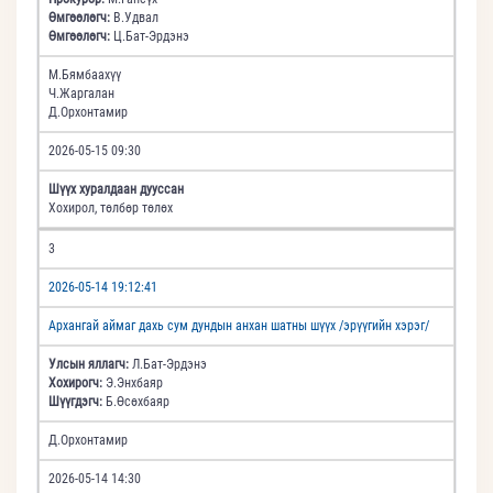
Өмгөөлөгч:
В.Удвал
Өмгөөлөгч:
Ц.Бат-Эрдэнэ
М.Бямбаахүү
Ч.Жаргалан
Д.Орхонтамир
2026-05-15 09:30
Шүүх хуралдаан дууссан
Хохирол, төлбөр төлөх
3
2026-05-14 19:12:41
Архангай аймаг дахь сум дундын анхан шатны шүүх /эрүүгийн хэрэг/
Улсын яллагч:
Л.Бат-Эрдэнэ
Хохирогч:
Э.Энхбаяр
Шүүгдэгч:
Б.Өсөхбаяр
Д.Орхонтамир
2026-05-14 14:30