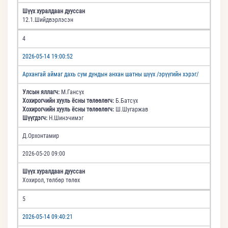
Шүүх хуралдаан дууссан
12.1.Шийдвэрлэсэн
4
2026-05-14 19:00:52
Архангай аймаг дахь сум дундын анхан шатны шүүх /эрүүгийн хэрэг/
Улсын яллагч:
М.Гансүх
Хохирогчийн хууль ёсны төлөөлөгч:
Б.Батсүх
Хохирогчийн хууль ёсны төлөөлөгч:
Ш.Шугаржав
Шүүгдэгч:
Н.Шинэчимэг
Д.Орхонтамир
2026-05-20 09:00
Шүүх хуралдаан дууссан
Хохирол, төлбөр төлөх
5
2026-05-14 09:40:21