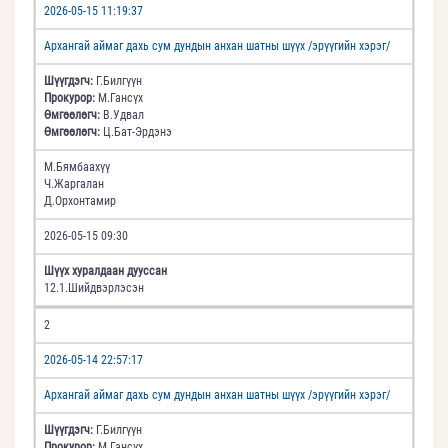
2026-05-15 11:19:37
Архангай аймаг дахь сум дундын анхан шатны шүүх /эрүүгийн хэрэг/
Шүүгдэгч:
Г.Билгүүн
Прокурор:
М.Гансүх
Өмгөөлөгч:
В.Удвал
Өмгөөлөгч:
Ц.Бат-Эрдэнэ
М.Бямбаахүү
Ч.Жаргалан
Д.Орхонтамир
2026-05-15 09:30
Шүүх хуралдаан дууссан
12.1.Шийдвэрлэсэн
2
2026-05-14 22:57:17
Архангай аймаг дахь сум дундын анхан шатны шүүх /эрүүгийн хэрэг/
Шүүгдэгч:
Г.Билгүүн
Прокурор:
М.Гансүх