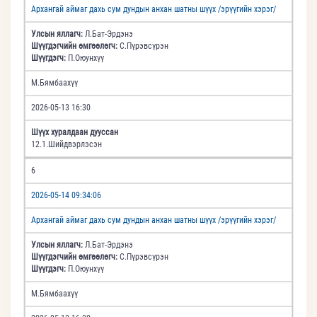
Архангай аймаг дахь сум дундын анхан шатны шүүх /эрүүгийн хэрэг/
Улсын яллагч:
Л.Бат-Эрдэнэ
Шүүгдэгчийн өмгөөлөгч:
С.Пүрэвсүрэн
Шүүгдэгч:
П.Оюунхүү
М.Бямбаахүү
2026-05-13 16:30
Шүүх хуралдаан дууссан
12.1.Шийдвэрлэсэн
6
2026-05-14 09:34:06
Архангай аймаг дахь сум дундын анхан шатны шүүх /эрүүгийн хэрэг/
Улсын яллагч:
Л.Бат-Эрдэнэ
Шүүгдэгчийн өмгөөлөгч:
С.Пүрэвсүрэн
Шүүгдэгч:
П.Оюунхүү
М.Бямбаахүү