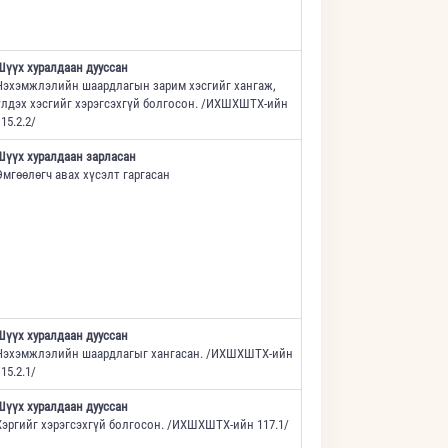
Шүүх хуралдаан дууссан
Нэхэмжлэлийн шаардлагын зарим хэсгийг хангаж,
үлдэх хэсгийг хэрэгсэхгүй болгосон. /ИХШХШТХ-ийн
15.2.2/
Шүүх хуралдаан зарласан
Өмгөөлөгч авах хүсэлт гаргасан
Шүүх хуралдаан дууссан
Нэхэмжлэлийн шаардлагыг хангасан. /ИХШХШТХ-ийн
15.2.1/
Шүүх хуралдаан дууссан
Хэргийг хэрэгсэхгүй болгосон. /ИХШХШТХ-ийн 117.1/