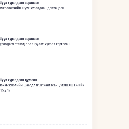
Шүүх хуралдаан зарласан
Өмгөөлөгчийн шүүх хуралдаан давхацсан
Шүүх хуралдаан зарласан
Гуравдагч этгээд оролцуулах хүсэлт гаргасан
Шүүх хуралдаан дууссан
Нэхэмжлэлийн шаардлагыг хангасан. /ИХШХШТХ-ийн
15.2.1/