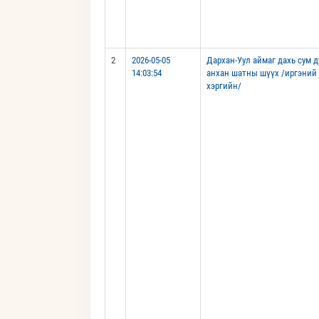
2
2026-05-05
Дархан-Уул аймаг дахь сум 
14:03:54
анхан шатны шүүх /иргэний
хэргийн/