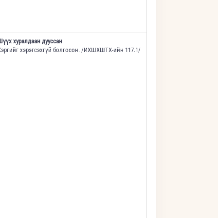
Шүүх хуралдаан дууссан
Хэргийг хэрэгсэхгүй болгосон. /ИХШХШТХ-ийн 117.1/