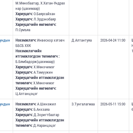
М.Мөнхбаатар, Х.Хатан-Ундрах
нар (цахимаар)
Хариуцагч:
О.Баярсайхан
Хариуцагч:
Л.Эрдэнэбаяр
Хариуцагчийн өмгөөлөгч:
П.Сумъяа
дундын
Нэхэмжлэгч:
Инвескор хэтэвч
Д.Алтантуяа
2026-04-24 11:00
ББСБ ХХК
Нэхэмжлэгчийн
1
итгэмжлэгдсэн төлөөлөгч :
Б.Бямбадорж(цахимаар)
Хариуцагч:
Х.Мөнхчимэг
Хариуцагч:
А.Тэмүүжин
Хариуцагчийн итгэмжлэгдсэн
төлөөлөгч:
Х.Мөнхчимэг
Хариуцагчийн өмгөөлөгч:
Ц.Алтанцэцэг
дундын
Нэхэмжлэгч:
А.Шинэжил
З.Тунгалагмаа
2026-05-11 15:00
Хариуцагч:
Б.Анхзаяа
Хариуцагч:
Д.Зоригтбаатар
Хариуцагчийн итгэмжлэгдсэн
төлөөлөгч:
Д.Наранцэцэг