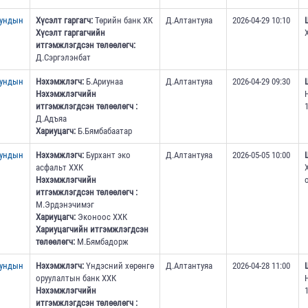
дундын
Хүсэлт гаргагч:
Төрийн банк ХК
Д.Алтантуяа
2026-04-29 10:10
Хүсэлт гаргагчийн
итгэмжлэгдсэн төлөөлөгч:
Д.Сэргэлэнбат
дундын
Нэхэмжлэгч:
Б.Ариунаа
Д.Алтантуяа
2026-04-29 09:30
Нэхэмжлэгчийн
итгэмжлэгдсэн төлөөлөгч :
1
Д.Адъяа
Хариуцагч:
Б.Бямбабаатар
дундын
Нэхэмжлэгч:
Бурхант эко
Д.Алтантуяа
2026-05-05 10:00
асфальт ХХК
Нэхэмжлэгчийн
итгэмжлэгдсэн төлөөлөгч :
М.Эрдэнэчимэг
Хариуцагч:
Эконоос ХХК
Хариуцагчийн итгэмжлэгдсэн
төлөөлөгч:
М.Бямбадорж
дундын
Нэхэмжлэгч:
Үндэсний хөрөнгө
Д.Алтантуяа
2026-04-28 11:00
оруулалтын банк ХХК
Нэхэмжлэгчийн
1
итгэмжлэгдсэн төлөөлөгч :