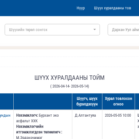
Нүүр
Шүүх хуралдааны тов
Шүүхийн төрөл сонгох
Дархан-Уул айм
ШҮҮХ ХУРАЛДААНЫ ТОЙМ
( 2026-04-14- 2026-05-14)
Шүүгч, шүүх
Хурал товлосон
бүрэлдэхүүн
огноо
дундын
Нэхэмжлэгч:
Бурхант эко
Д.Алтантуяа
2026-05-05 10:00
асфальт ХХК
Нэхэмжлэгчийн
итгэмжлэгдсэн төлөөлөгч :
М.Эрдэнэчимэг