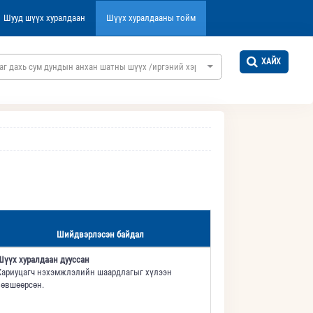
Шууд шүүх хуралдаан
Шүүх хуралдааны тойм
ХАЙХ
аг дахь сум дундын анхан шатны шүүх /иргэний хэргийн/
Шийдвэрлэсэн байдал
Шүүх хуралдаан дууссан
Хариуцагч нэхэмжлэлийн шаардлагыг хүлээн
зөвшөөрсөн.