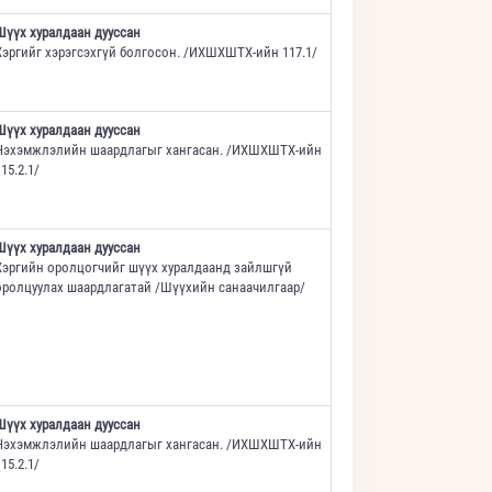
Шүүх хуралдаан дууссан
Хэргийг хэрэгсэхгүй болгосон. /ИХШХШТХ-ийн 117.1/
Шүүх хуралдаан дууссан
Нэхэмжлэлийн шаардлагыг хангасан. /ИХШХШТХ-ийн
15.2.1/
Шүүх хуралдаан дууссан
Хэргийн оролцогчийг шүүх хуралдаанд зайлшгүй
оролцуулах шаардлагатай /Шүүхийн санаачилгаар/
Шүүх хуралдаан дууссан
Нэхэмжлэлийн шаардлагыг хангасан. /ИХШХШТХ-ийн
15.2.1/