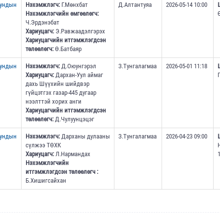
дундын
Нэхэмжлэгч:
Г.Мөнхбат
Д.Алтантуяа
2026-05-14 10:00
Нэхэмжлэгчийн өмгөөлөгч:
Ч.Эрдэнэбат
Хариуцагч:
Э.Равжаадэлгэрэх
Хариуцагчийн итгэмжлэгдсэн
төлөөлөгч:
Ө.Батбаяр
дундын
Нэхэмжлэгч:
Д.Оюунгэрэл
З.Тунгалагмаа
2026-05-01 11:18
Хариуцагч:
Дархан-Уул аймаг
дахь Шүүхийн шийдвэр
гүйцэтгэх газар-445 дугаар
нээлттэй хорих анги
Хариуцагчийн итгэмжлэгдсэн
төлөөлөгч:
Д.Чулуунцэцэг
дундын
Нэхэмжлэгч:
Дарханы дулааны
З.Тунгалагмаа
2026-04-23 09:00
сүлжээ ТӨХК
Хариуцагч:
Л.Нармандах
1
Нэхэмжлэгчийн
итгэмжлэгдсэн төлөөлөгч :
Б.Хишигсайхан