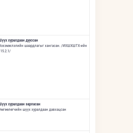
Шүүх хуралдаан дууссан
Нэхэмжлэлийн шаардлагыг хангасан. /ИХШХШТХ-ийн
15.2.1/
Шүүх хуралдаан зарласан
Өмгөөлөгчийн шүүх хуралдаан давхацсан