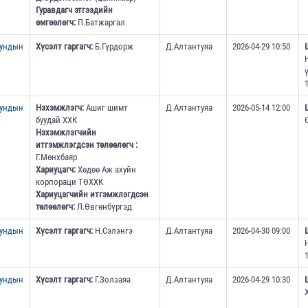
Гуравдагч этгээдийн
өмгөөлөгч:
П.Батжаргал
дундын
Хүсэлт гаргагч:
Б.Гүрдорж
Д.Алтантуяа
2026-04-29 10:50
1
дундын
Нэхэмжлэгч:
Ашиг шимт
Д.Алтантуяа
2026-05-14 12:00
буудай ХХК
Нэхэмжлэгчийн
итгэмжлэгдсэн төлөөлөгч :
Г.Мөнхбаяр
Хариуцагч:
Хөдөө Аж ахуйн
корпораци ТӨХХК
Хариуцагчийн итгэмжлэгдсэн
төлөөлөгч:
Л.Өвгөнбүргэд
дундын
Хүсэлт гаргагч:
Н.Сэлэнгэ
Д.Алтантуяа
2026-04-30 09:00
1
дундын
Хүсэлт гаргагч:
Г.Золзаяа
Д.Алтантуяа
2026-04-29 10:30