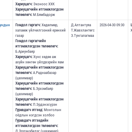
Хариуцагч:
Эконоос ХХК
Хариуцагчийн итгэмжлэгдсэн
төлөөлөгч:
М.Бямбадорж
дундын
Гомдол гаргагч:
Хөдөлмөр,
Д.Алтантуяа
2026-04-30 09:30
халамж үйлчилгээний ерөнхий
Т.Жавхлантөгс
газар
З.Тунгалагмаа
Гомдол гаргагчийн
итгэмжлэгдсэн төлөөлөгч:
Б.Ариунбаяр
Хариуцагч:
Хүнс хөдөө аж
ахуйн хөнгөн үйлдвэрийн яам
Хариуцагчийн итгэмжлэгдсэн
төлөөлөгч:
А.Раднаабазар
(цахимаар)
Хариуцагчийн итгэмжлэгдсэн
төлөөлөгч:
Б.Эрхэмбаяр
(цахимаар)
Хариуцагчийн итгэмжлэгдсэн
төлөөлөгч:
П.Эрдэнэсүрэн
Гуравдагч этгээд:
Монголын
оёдлын нэгдсэн холбоо
Гуравдагч этгээдийн
итгэмжлэгдсэн төлөөлөгч:
Д.Эрдэнэбилэг (цахимаар)