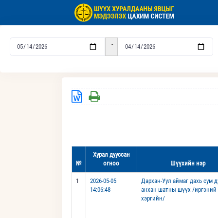
-
Хурал дууссан
№
огноо
Шүүхийн нэр
1
2026-05-05
Дархан-Уул аймаг дахь сум 
14:06:48
анхан шатны шүүх /иргэний
хэргийн/