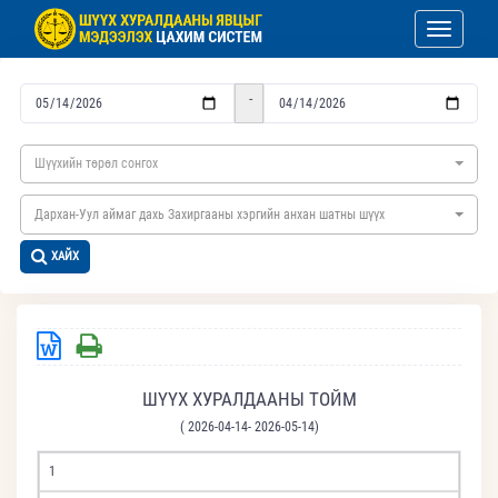
Toggle nav
-
Шүүхийн төрөл сонгох
Дархан-Уул аймаг дахь Захиргааны хэргийн анхан шатны шүүх
ХАЙХ
ШҮҮХ ХУРАЛДААНЫ ТОЙМ
( 2026-04-14- 2026-05-14)
1