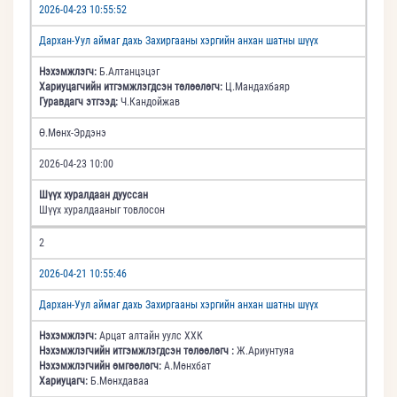
2026-04-23 10:55:52
Дархан-Уул аймаг дахь Захиргааны хэргийн анхан шатны шүүх
Нэхэмжлэгч:
Б.Алтанцэцэг
Хариуцагчийн итгэмжлэгдсэн төлөөлөгч:
Ц.Мандахбаяр
Гуравдагч этгээд:
Ч.Кандойжав
Ө.Мөнх-Эрдэнэ
2026-04-23 10:00
Шүүх хуралдаан дууссан
Шүүх хуралдааныг товлосон
2
2026-04-21 10:55:46
Дархан-Уул аймаг дахь Захиргааны хэргийн анхан шатны шүүх
Нэхэмжлэгч:
Арцат алтайн уулс ХХК
Нэхэмжлэгчийн итгэмжлэгдсэн төлөөлөгч :
Ж.Ариунтуяа
Нэхэмжлэгчийн өмгөөлөгч:
А.Мөнхбат
Хариуцагч:
Б.Мөнхдаваа