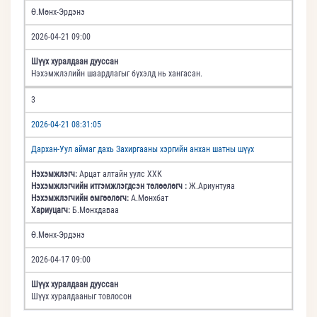
Ө.Мөнх-Эрдэнэ
2026-04-21 09:00
Шүүх хуралдаан дууссан
Нэхэмжлэлийн шаардлагыг бүхэлд нь хангасан.
3
2026-04-21 08:31:05
Дархан-Уул аймаг дахь Захиргааны хэргийн анхан шатны шүүх
Нэхэмжлэгч:
Арцат алтайн уулс ХХК
Нэхэмжлэгчийн итгэмжлэгдсэн төлөөлөгч :
Ж.Ариунтуяа
Нэхэмжлэгчийн өмгөөлөгч:
А.Мөнхбат
Хариуцагч:
Б.Мөнхдаваа
Ө.Мөнх-Эрдэнэ
2026-04-17 09:00
Шүүх хуралдаан дууссан
Шүүх хуралдааныг товлосон