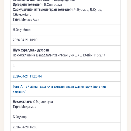
Иргэдийн төлөөлөгч:
Б.Хонгорзул
Хариуцагчийн итгэмжлэгдсэн төлөөлөгч:
Ч.Бурмаа, Д.Сугар,
Г.Нэмэхбаяр
Гэрч:
Мөнхсайхан
Н.Оюунбилэг
2026-04-21 10:00
Шүүх хуралдаан дууссан
Нэхэмжлэлийн шаардлагыг хангасан. /ИХШХШТХ-ийн 115.2.1/
3
2026-04-21 11:25:04
Говь-Алтай аймаг дахь сум дундын анхан шатны шүүх /иргэний
хэргийн/
Нэхэмжлэгч:
Х.Эрдэнэтуяа
Гэрч:
Мядагмаа
Б.Одбаяр
2026-04-20 16:33