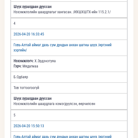
Шүүх хуралдаан дууссан
Нэхэмжлэлийн шаардлагыг хангасан. /ИХШХШТХ-ийн 115.2.1/
4
2026-04-20 16:33:45
Говь-Алтай аймаг дахь сум дундын анхан шатны шүүх /иргэний
хэргийн/
Нэхэмжлэгч:
Х.Эрдэнэтуяа
Гэрч:
Мядагмаа
Б.Одбаяр
Тов тогтоогоогүй
Шүүх хуралдаан дууссан
Нэхэмжлэлийн шаардлага нэмэгдүүлсэн, өөрчилсөн
5
2026-04-20 15:50:13
Говь-Алтай аймаг дахь сум дундын анхан шатны шүүх /иргэний