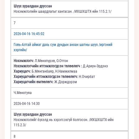
Шүүх хуралдаан дууссан
Нэхэмжлэлийн шаардлагыг хангасан. /ИХШХШТХ-ийн 115.2.1/
7
2026-04-16 16:45:02
Говь-Алтай аймаг дахь сум дундын анхан шатны шүүх /иргэний
хэргийн/
Нэхэмжлэгч:
Л.Мөнхпүрэв, О.Отгон
Нэхэмжлэгчийн итгэмжлэгдсэн төлөөлөгч :
Д.Ариун-Эрдэнэ
Хариуцагч:
Б.Мянганбаяр, Н.Намжилмаа
Хариуцагчийн итгэмжлэгдсэн төлөөлөгч:
Н.Очирбат
Хариуцагчийн өмгөөлөгч:
Ж.Дорждэрэм
Ч.Мөнхтуяа
2026-04-16 14:30
Шүүх хуралдаан дууссан
Нэхэмжлэлийг бүхэлд нь хэрэгсэхгүй болгосон. /ИХШХШТХ-ийн
115.2.3/
8