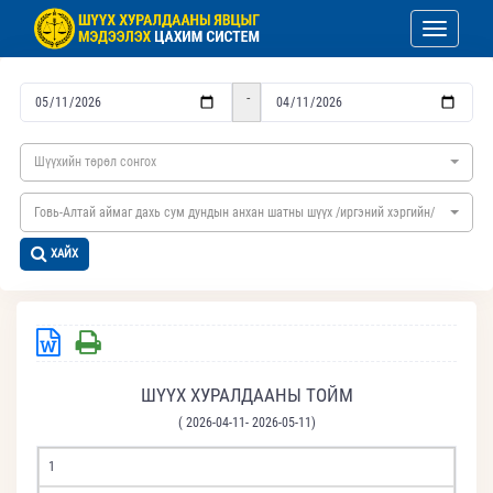
Toggle nav
-
Шүүхийн төрөл сонгох
Говь-Алтай аймаг дахь сум дундын анхан шатны шүүх /иргэний хэргийн/
ХАЙХ
ШҮҮХ ХУРАЛДААНЫ ТОЙМ
( 2026-04-11- 2026-05-11)
1