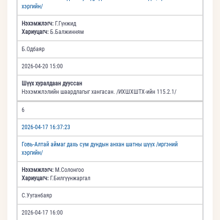
хэргийн/
Нэхэмжлэгч:
Г.Гүнжид
Хариуцагч:
Б.Балжинням
Б.Одбаяр
2026-04-20 15:00
Шүүх хуралдаан дууссан
Нэхэмжлэлийн шаардлагыг хангасан. /ИХШХШТХ-ийн 115.2.1/
6
2026-04-17 16:37:23
Говь-Алтай аймаг дахь сум дундын анхан шатны шүүх /иргэний
хэргийн/
Нэхэмжлэгч:
М.Солонгоо
Хариуцагч:
Г.Билгүүнжаргал
С.Ууганбаяр
2026-04-17 16:00