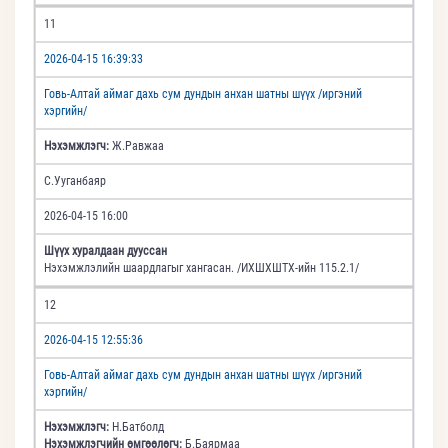
11
2026-04-15 16:39:33
Говь-Алтай аймаг дахь сум дундын анхан шатны шүүх /иргэний
хэргийн/
Нэхэмжлэгч:
Ж.Равжаа
С.Ууганбаяр
2026-04-15 16:00
Шүүх хуралдаан дууссан
Нэхэмжлэлийн шаардлагыг хангасан. /ИХШХШТХ-ийн 115.2.1/
12
2026-04-15 12:55:36
Говь-Алтай аймаг дахь сум дундын анхан шатны шүүх /иргэний
хэргийн/
Нэхэмжлэгч:
Н.Батболд
Нэхэмжлэгчийн өмгөөлөгч:
Б.Баярмаа