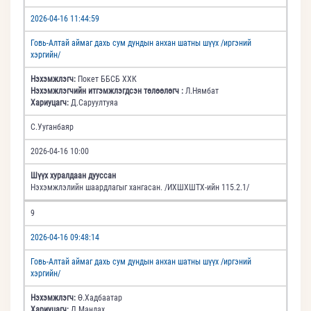
2026-04-16 11:44:59
Говь-Алтай аймаг дахь сум дундын анхан шатны шүүх /иргэний
хэргийн/
Нэхэмжлэгч:
Покет ББСБ ХХК
Нэхэмжлэгчийн итгэмжлэгдсэн төлөөлөгч :
Л.Нямбат
Хариуцагч:
Д.Саруултуяа
С.Ууганбаяр
2026-04-16 10:00
Шүүх хуралдаан дууссан
Нэхэмжлэлийн шаардлагыг хангасан. /ИХШХШТХ-ийн 115.2.1/
9
2026-04-16 09:48:14
Говь-Алтай аймаг дахь сум дундын анхан шатны шүүх /иргэний
хэргийн/
Нэхэмжлэгч:
Ө.Хадбаатар
Хариуцагч:
Д.Мандах