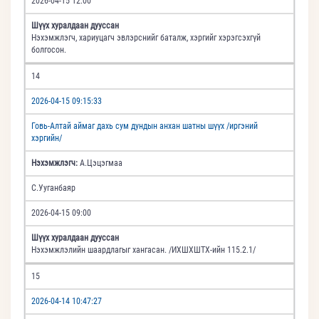
2026-04-15 12:00
Шүүх хуралдаан дууссан
Нэхэмжлэгч, хариуцагч эвлэрснийг баталж, хэргийг хэрэгсэхгүй
болгосон.
14
2026-04-15 09:15:33
Говь-Алтай аймаг дахь сум дундын анхан шатны шүүх /иргэний
хэргийн/
Нэхэмжлэгч:
А.Цэцэгмаа
С.Ууганбаяр
2026-04-15 09:00
Шүүх хуралдаан дууссан
Нэхэмжлэлийн шаардлагыг хангасан. /ИХШХШТХ-ийн 115.2.1/
15
2026-04-14 10:47:27