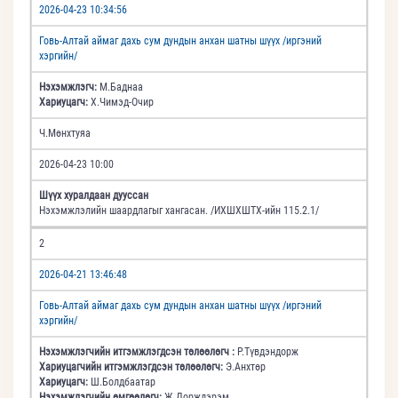
2026-04-23 10:34:56
Говь-Алтай аймаг дахь сум дундын анхан шатны шүүх /иргэний
хэргийн/
Нэхэмжлэгч:
М.Баднаа
Хариуцагч:
Х.Чимэд-Очир
Ч.Мөнхтуяа
2026-04-23 10:00
Шүүх хуралдаан дууссан
Нэхэмжлэлийн шаардлагыг хангасан. /ИХШХШТХ-ийн 115.2.1/
2
2026-04-21 13:46:48
Говь-Алтай аймаг дахь сум дундын анхан шатны шүүх /иргэний
хэргийн/
Нэхэмжлэгчийн итгэмжлэгдсэн төлөөлөгч :
Р.Түвдэндорж
Хариуцагчийн итгэмжлэгдсэн төлөөлөгч:
Э.Анхтөр
Хариуцагч:
Ш.Болдбаатар
Нэхэмжлэгчийн өмгөөлөгч:
Ж.Дорждэрэм