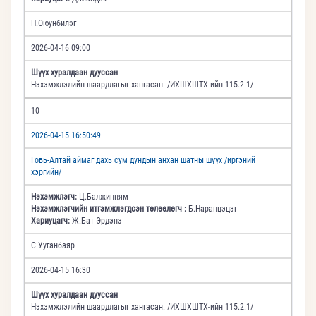
Н.Оюунбилэг
2026-04-16 09:00
Шүүх хуралдаан дууссан
Нэхэмжлэлийн шаардлагыг хангасан. /ИХШХШТХ-ийн 115.2.1/
10
2026-04-15 16:50:49
Говь-Алтай аймаг дахь сум дундын анхан шатны шүүх /иргэний
хэргийн/
Нэхэмжлэгч:
Ц.Балжинням
Нэхэмжлэгчийн итгэмжлэгдсэн төлөөлөгч :
Б.Наранцэцэг
Хариуцагч:
Ж.Бат-Эрдэнэ
С.Ууганбаяр
2026-04-15 16:30
Шүүх хуралдаан дууссан
Нэхэмжлэлийн шаардлагыг хангасан. /ИХШХШТХ-ийн 115.2.1/