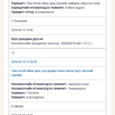
Хариуцагч:
Говь-Алтай аймаг дахь Шүүхийн шийдвэр гүйцэтгэх газар
Хариуцагчийн итгэмжлэгдсэн төлөөлөгч:
В.Мөнх-Эрдэнэ
Гуравдагч этгээд:
Ш.Баяржаргал
С.Ууганбаяр
2026-04-15 10:00
Шүүх хуралдаан дууссан
Нэхэмжлэлийн шаардлагыг хангасан. /ИХШХШТХ-ийн 115.2.1/
13
2026-04-15 12:28:30
Говь-Алтай аймаг дахь сум дундын анхан шатны шүүх /иргэний
хэргийн/
Нэхэмжлэгчийн итгэмжлэгдсэн төлөөлөгч :
Амарбаясгалан
Нэхэмжлэгчийн итгэмжлэгдсэн төлөөлөгч :
Хишигжаргал
Хариуцагч:
Г.Гантулга
Хариуцагч:
Цэвээндулам
Б.Одбаяр