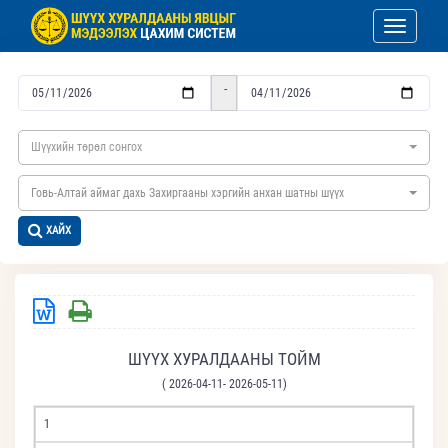
Toggle nav
-
Шүүхийн төрөл сонгох
Говь-Алтай аймаг дахь Захиргааны хэргийн анхан шатны шүүх
ХАЙХ
ШҮҮХ ХУРАЛДААНЫ ТОЙМ
( 2026-04-11- 2026-05-11)
1