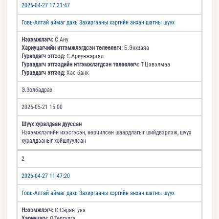
2026-04-27 17:31:47
Говь-Алтай аймаг дахь Захиргааны хэргийн анхан шатны шүүх
Нэхэмжлэгч:
С.Ану
Хариуцагчийн итгэмжлэгдсэн төлөөлөгч:
Б.Энхзаяа
Гуравдагч этгээд:
С.Ариунжаргал
Гуравдагч этгээдийн итгэмжлэгдсэн төлөөлөгч:
Т.Цэвэлмаа
Гуравдагч этгээд:
Хас банк
Э.Золбадрах
2026-05-21 15:00
Шүүх хуралдаан дууссан
Нэхэмжлэлийн ихэсгэсэн, өөрчилсөн шаардлагыг шийдвэрлэж, шүүх
хуралдааныг хойшлуулсан
2
2026-04-27 11:47:20
Говь-Алтай аймаг дахь Захиргааны хэргийн анхан шатны шүүх
Нэхэмжлэгч:
С.Сарантуяа
Хариуцагч:
О.Төртулга