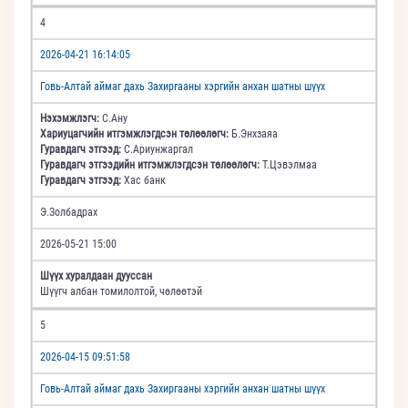
4
2026-04-21 16:14:05
Говь-Алтай аймаг дахь Захиргааны хэргийн анхан шатны шүүх
Нэхэмжлэгч:
С.Ану
Хариуцагчийн итгэмжлэгдсэн төлөөлөгч:
Б.Энхзаяа
Гуравдагч этгээд:
С.Ариунжаргал
Гуравдагч этгээдийн итгэмжлэгдсэн төлөөлөгч:
Т.Цэвэлмаа
Гуравдагч этгээд:
Хас банк
Э.Золбадрах
2026-05-21 15:00
Шүүх хуралдаан дууссан
Шүүгч албан томилолтой, чөлөөтэй
5
2026-04-15 09:51:58
Говь-Алтай аймаг дахь Захиргааны хэргийн анхан шатны шүүх