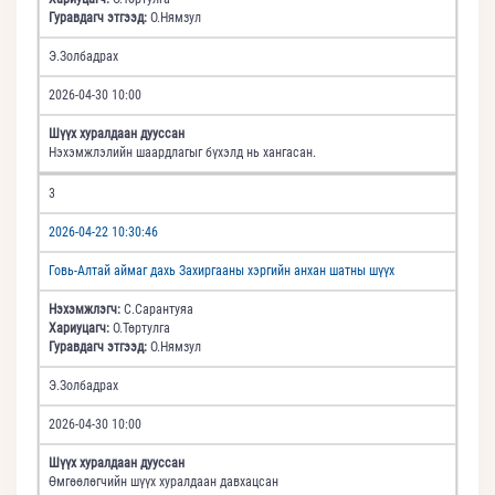
Гуравдагч этгээд:
О.Нямзул
Э.Золбадрах
2026-04-30 10:00
Шүүх хуралдаан дууссан
Нэхэмжлэлийн шаардлагыг бүхэлд нь хангасан.
3
2026-04-22 10:30:46
Говь-Алтай аймаг дахь Захиргааны хэргийн анхан шатны шүүх
Нэхэмжлэгч:
С.Сарантуяа
Хариуцагч:
О.Төртулга
Гуравдагч этгээд:
О.Нямзул
Э.Золбадрах
2026-04-30 10:00
Шүүх хуралдаан дууссан
Өмгөөлөгчийн шүүх хуралдаан давхацсан