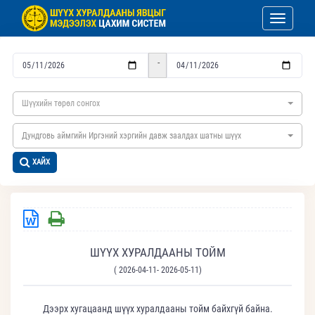
Toggle nav
-
Шүүхийн төрөл сонгох
Дундговь аймгийн Иргэний хэргийн давж заалдах шатны шүүх
ХАЙХ
ШҮҮХ ХУРАЛДААНЫ ТОЙМ
( 2026-04-11- 2026-05-11)
Дээрх хугацаанд шүүх хуралдааны тойм байхгүй байна.