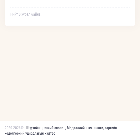
Нийт 0 хурал байна.
2020-2026©
Шүүхийн ерөнхий зөвлөл, Мэдээллийн технологи, хэргийн
хөдөлгөөний удирдлагын хэлтэс