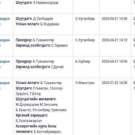
н
Шүүгдэгч:
Х.Намжилдорж
дундын
Шүүгдэгч:
Д.Галбадрах
С.Ууганбаяр
2026-04-21 14:30
н
Улсын яллагч:
Б.Ундармаа
дундын
Прокурор:
Б.Түвшинтөр
С.Ууганбаяр
2026-04-21 14:10
н
Зөрчилд холбогдогч:
С.Төрмөнх
дундын
Прокурор:
Б.Түвшинтөр
Б.Одбаяр
2026-04-21 14:00
н
Зөрчилд холбогдогч:
Г.Дунай
дундын
Улсын яллагч:
Б.Түвшинтөр
Ч.Мөнхтуяа
2025-01-22 10:00
н
Шүүгдэгч:
П.Баасан, Г.Болор-
Эрдэнэ, Т.Болд
Шүүгдэгчийн өмгөөлөгч:
Ж.Дорждэрэм М.Энхзаяа,
Б.Хишгээ, Отгонбаяр, Буянзаяа
Иргэний хариуцагч:
Б.Лхагважаргал
Хохирогчийн хууль ёсны
төлөөлөгч:
Б.Батнайрамдал,