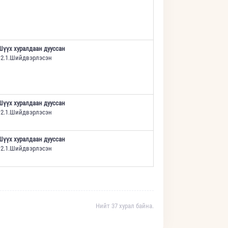
Шүүх хуралдаан дууссан
12.1.Шийдвэрлэсэн
Шүүх хуралдаан дууссан
12.1.Шийдвэрлэсэн
Шүүх хуралдаан дууссан
12.1.Шийдвэрлэсэн
Нийт 37 хурал байна.