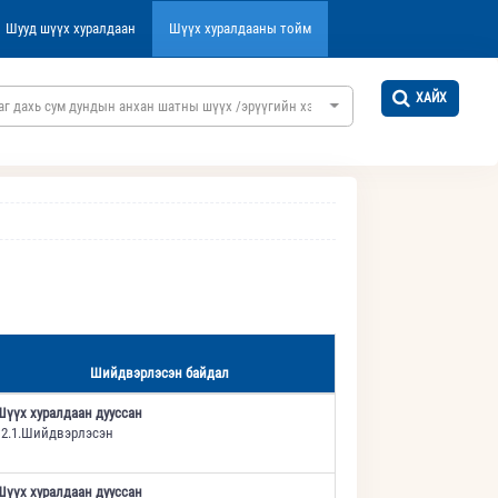
Шууд шүүх хуралдаан
Шүүх хуралдааны тойм
ХАЙХ
аг дахь сум дундын анхан шатны шүүх /эрүүгийн хэргийн/
Шийдвэрлэсэн байдал
Шүүх хуралдаан дууссан
12.1.Шийдвэрлэсэн
Шүүх хуралдаан дууссан