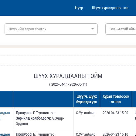
Нүүр
Шүүх хуралдааны тов
Шүүхийн төрөл сонгох
Говь-Алтай айм
ШҮҮХ ХУРАЛДААНЫ ТОЙМ
( 2026-04-11- 2026-05-11)
Шүүгч, шүүх
Хурал товлосон
бүрэлдэхүүн
огноо
дундын
Прокурор:
Б.Түвшинтөр
С.Ууганбаяр
2026-04-23 15:00
н
Зөрчилд холбогдогч:
А.Очир-
Эрдэнэ
дундын
Прокурор:
Б.Түвшинтөр
С.Ууганбаяр
2026-04-23 15:10