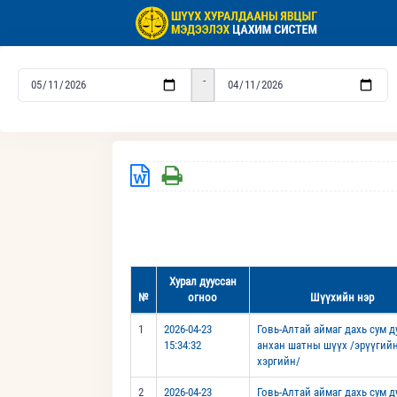
-
Хурал дууссан
№
огноо
Шүүхийн нэр
1
2026-04-23
Говь-Алтай аймаг дахь сум 
15:34:32
анхан шатны шүүх /эрүүгий
хэргийн/
2
2026-04-23
Говь-Алтай аймаг дахь сум 