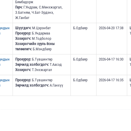
Бямбадорж
Гэрч:
Г.Ундрам, С.Мөнхжаргал,
З.Батням, Ч.Бат-Эрдэнэ,
Ж.Ганбат
дундын
Шүүгдэгч:
М.Цэрэнбат
Б.Одбаяр
2026-04-20 17:38
н
Прокурор:
Б.Ундармаа
Хохирогч:
М.Тодболор
Хохирогчийн хууль ёсны
төлөөлөгч:
Б.Мэндбаяр
дундын
Прокурор:
Б.Түвшинтөр
Б.Одбаяр
2026-04-17 16:30
н
Зөрчилд холбогдогч:
Т.Аасэд
Хохирогч:
Т.Энхжаргал
дундын
Прокурор:
Б.Түвшинтөр
Б.Одбаяр
2026-04-17 16:35
н
Зөрчилд холбогдогч:
А.Ганхүү