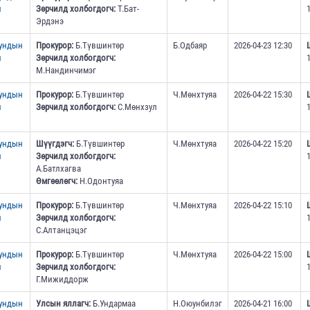
н
Зөрчилд холбогдогч:
Т.Бат-
Эрдэнэ
дундын
Прокурор:
Б.Түвшинтөр
Б.Одбаяр
2026-04-23 12:30
н
Зөрчилд холбогдогч:
М.Нандинчимэг
дундын
Прокурор:
Б.Түвшинтөр
Ч.Мөнхтуяа
2026-04-22 15:30
н
Зөрчилд холбогдогч:
С.Мөнхзул
дундын
Шүүгдэгч:
Б.Түвшинтөр
Ч.Мөнхтуяа
2026-04-22 15:20
н
Зөрчилд холбогдогч:
А.Батлхагва
Өмгөөлөгч:
Н.Одонтуяа
дундын
Прокурор:
Б.Түвшинтөр
Ч.Мөнхтуяа
2026-04-22 15:10
н
Зөрчилд холбогдогч:
С.Алтанцэцэг
дундын
Прокурор:
Б.Түвшинтөр
Ч.Мөнхтуяа
2026-04-22 15:00
н
Зөрчилд холбогдогч:
Г.Мижиддорж
дундын
Улсын яллагч:
Б.Ундармаа
Н.Оюунбилэг
2026-04-21 16:00