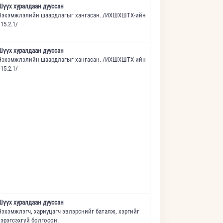
Шүүх хуралдаан дууссан
Нэхэмжлэлийн шаардлагыг хангасан. /ИХШХШТХ-ийн
15.2.1/
Шүүх хуралдаан дууссан
Нэхэмжлэлийн шаардлагыг хангасан. /ИХШХШТХ-ийн
15.2.1/
Шүүх хуралдаан дууссан
Нэхэмжлэгч, хариуцагч эвлэрснийг баталж, хэргийг
хэрэгсэхгүй болгосон.