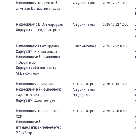
Нэхэмжлэгч:
Өвөрхангай
А.Үүрийнтуяа
2025-12-22 10:00
аймгийн Цагдаагийн газар
1
Нэхэмжлэгч:
Ц.Мягмарсүрэн
А.Үүрийнтуяа
2025-12-22 12:00
Хариуцагч:
Г.Эрдэнэжаргал
Нэхэмжлэгч:
Г.Бат-Эрдэнэ
Г.Энх-Амгалан
2025-12-22 09:00
Хариуцагч:
Б.Намжилмаа
Нэхэмжлэгчийн өмгөөлөгч:
1
Т.Оюунчимэг
Хариуцагчийн өмгөөлөгч:
М.Дамбийням
Нэхэмжлэгч:
Т.Баярмаа
Х.Отгонжаргал
2026-01-13 13:30
Нэхэмжлэгчийн өмгөөлөгч:
А.Үүрийнтуяа
Г.Адъяатогтох
Д.Цэцэгээ
Хариуцагч:
Д.Алтантуул
Нэхэмжлэгч:
Планет транс
Х.Отгонжаргал
2025-12-26 09:30
ХХК
Нэхэмжлэгчийн
итгэмжлэгдсэн төлөөлөгч :
Р.Энхбаяр