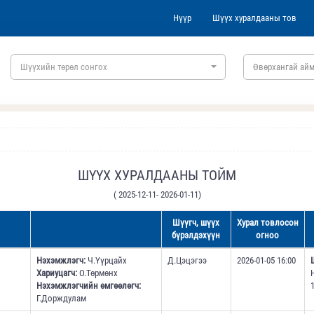
Нүүр
Шүүх хуралдааны тов
Шүүхийн төрөл сонгох
Өвөрхангай айм
ШҮҮХ ХУРАЛДААНЫ ТОЙМ
( 2025-12-11- 2026-01-11)
Шүүгч, шүүх
Хурал товлосон
бүрэлдэхүүн
огноо
Нэхэмжлэгч:
Ч.Үүрцайх
Д.Цэцэгээ
2026-01-05 16:00
Хариуцагч:
О.Төрмөнх
Нэхэмжлэгчийн өмгөөлөгч:
1
Г.Дорждулам