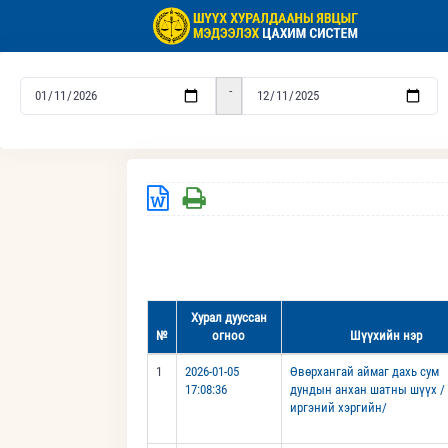
-
Хурал дууссан
№
огноо
Шүүхийн нэр
1
2026-01-05
Өвөрхангай аймаг дахь сум
17:08:36
дундын анхан шатны шүүх /
иргэний хэргийн/