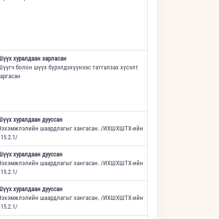
Шүүх хуралдаан зарласан
Шүүгч болон шүүх бүрэлдэхүүнээс татгалзах хүсэлт
гаргасан
Шүүх хуралдаан дууссан
Нэхэмжлэлийн шаардлагыг хангасан. /ИХШХШТХ-ийн
15.2.1/
Шүүх хуралдаан дууссан
Нэхэмжлэлийн шаардлагыг хангасан. /ИХШХШТХ-ийн
15.2.1/
Шүүх хуралдаан дууссан
Нэхэмжлэлийн шаардлагыг хангасан. /ИХШХШТХ-ийн
15.2.1/