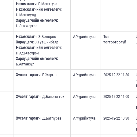
Нэхэмжлэгч:
Б.Мөнхтуяа
Нэхэмжлэгчийн өмгөөлөгч:
Н.Мөнхсүлд
Хариуцагчийн өмгөөлөгч:
Н.Энхжаргал
Нэхэмжлэгч:
Э.Болороо
А.Үүрийнтуяа
Тов
Хариуцагч:
З.Түвшинбаяр
тогтоогоогүй
Нэхэмжлэгчийн өмгөөлөгч:
П.Адъяасүрэн
Хариуцагчийн өмгөөлөгч:
Б.Алтанзул
Хүсэлт гаргагч:
Б.Жаргал
А.Үүрийнтуяа
2025-12-22 11:30
1
Хүсэлт гаргагч:
Д.Баяртогтох
А.Үүрийнтуяа
2025-12-22 11:00
1
Хүсэлт гаргагч:
Д.Батпүрэв
А.Үүрийнтуяа
2025-12-22 10:30
1