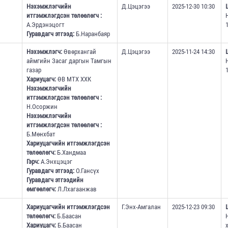
Нэхэмжлэгчийн
Д.Цэцэгээ
2025-12-30 10:30
итгэмжлэгдсэн төлөөлөгч :
А.Эрдэнэцогт
1
Гуравдагч этгээд:
Б.Наранбаяр
Нэхэмжлэгч:
Өвөрхангай
Д.Цэцэгээ
2025-11-24 14:30
аймгийн Засаг даргын Тамгын
газар
1
Хариуцагч:
ӨВ МТХ ХХК
Нэхэмжлэгчийн
итгэмжлэгдсэн төлөөлөгч :
Н.Осоржин
Нэхэмжлэгчийн
итгэмжлэгдсэн төлөөлөгч :
Б.Мөнхбат
Хариуцагчийн итгэмжлэгдсэн
төлөөлөгч:
Б.Хандмаа
Гэрч:
А.Энхцэцэг
Гуравдагч этгээд:
О.Гансүх
Гуравдагч этгээдийн
өмгөөлөгч:
Л.Лхагаанжав
Хариуцагчийн итгэмжлэгдсэн
Г.Энх-Амгалан
2025-12-23 09:30
төлөөлөгч:
Б.Баасан
Хариуцагч:
Б.Баасан