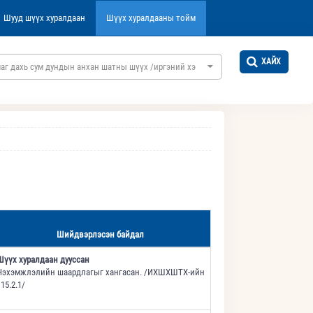
Шууд шүүх хуралдаан
Шүүх хуралдааны тойм
ХАЙХ
аг дахь сум дундын анхан шатны шүүх /иргэний хэргийн/
Шийдвэрлэсэн байдал
Шүүх хуралдаан дууссан
Нэхэмжлэлийн шаардлагыг хангасан. /ИХШХШТХ-ийн
15.2.1/