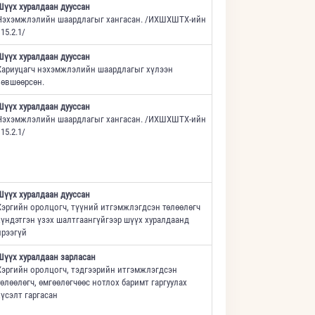
Шүүх хуралдаан дууссан
Нэхэмжлэлийн шаардлагыг хангасан. /ИХШХШТХ-ийн
15.2.1/
Шүүх хуралдаан дууссан
Хариуцагч нэхэмжлэлийн шаардлагыг хүлээн
зөвшөөрсөн.
Шүүх хуралдаан дууссан
Нэхэмжлэлийн шаардлагыг хангасан. /ИХШХШТХ-ийн
15.2.1/
Шүүх хуралдаан дууссан
Хэргийн оролцогч, түүний итгэмжлэгдсэн төлөөлөгч
хүндэтгэн үзэх шалтгаангүйгээр шүүх хуралдаанд
ирээгүй
Шүүх хуралдаан зарласан
Хэргийн оролцогч, тэдгээрийн итгэмжлэгдсэн
төлөөлөгч, өмгөөлөгчөөс нотлох баримт гаргуулах
хүсэлт гаргасан