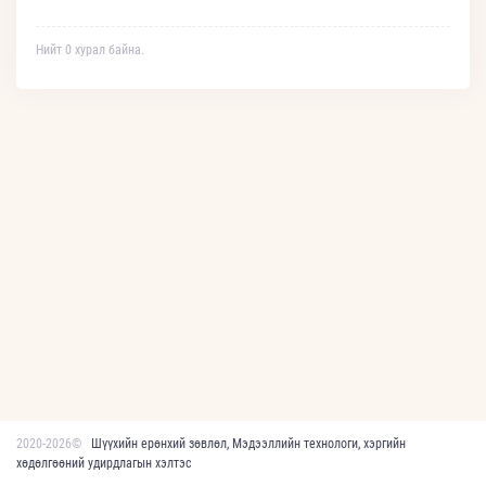
Нийт 0 хурал байна.
2020-2026©
Шүүхийн ерөнхий зөвлөл, Мэдээллийн технологи, хэргийн
хөдөлгөөний удирдлагын хэлтэс