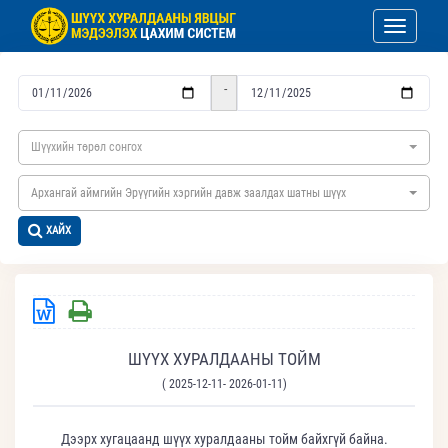
Toggle nav
-
Шүүхийн төрөл сонгох
Архангай аймгийн Эрүүгийн хэргийн давж заалдах шатны шүүх
ХАЙХ
ШҮҮХ ХУРАЛДААНЫ ТОЙМ
( 2025-12-11- 2026-01-11)
Дээрх хугацаанд шүүх хуралдааны тойм байхгүй байна.