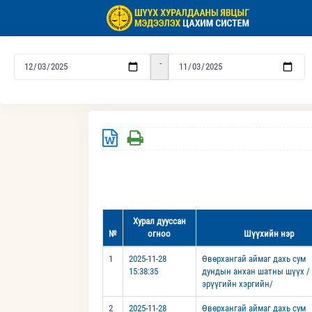
-
Хурал дууссан
№
огноо
Шүүхийн нэр
1
2025-11-28
Өвөрхангай аймаг дахь сум
15:38:35
дундын анхан шатны шүүх /
эрүүгийн хэргийн/
2
2025-11-28
Өвөрхангай аймаг дахь сум