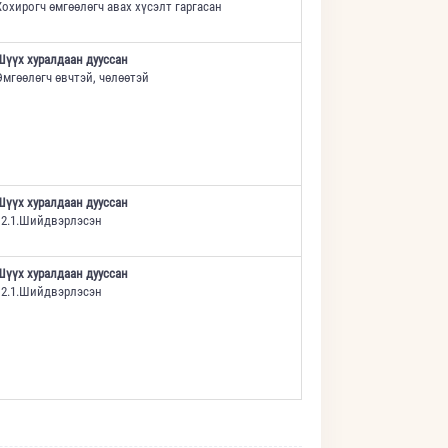
Хохирогч өмгөөлөгч авах хүсэлт гаргасан
Шүүх хуралдаан дууссан
Өмгөөлөгч өвчтэй, чөлөөтэй
Шүүх хуралдаан дууссан
12.1.Шийдвэрлэсэн
Шүүх хуралдаан дууссан
12.1.Шийдвэрлэсэн