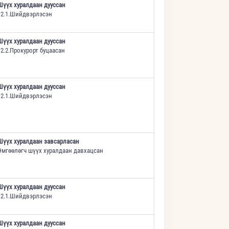
Шүүх хуралдаан дууссан
12.1.Шийдвэрлэсэн
Шүүх хуралдаан дууссан
12.2.Прокурорт буцаасан
Шүүх хуралдаан дууссан
12.1.Шийдвэрлэсэн
Шүүх хуралдаан завсарласан
Өмгөөлөгч шүүх хуралдаан давхацсан
Шүүх хуралдаан дууссан
12.1.Шийдвэрлэсэн
Шүүх хуралдаан дууссан