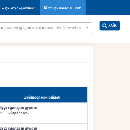
Шууд шүүх хуралдаан
Шүүх хуралдааны тойм
ХАЙХ
аг дахь сум дундын анхан шатны шүүх /эрүүгийн хэргийн/
Шийдвэрлэсэн байдал
Шүүх хуралдаан дууссан
12.1.Шийдвэрлэсэн
Шүүх хуралдаан дууссан