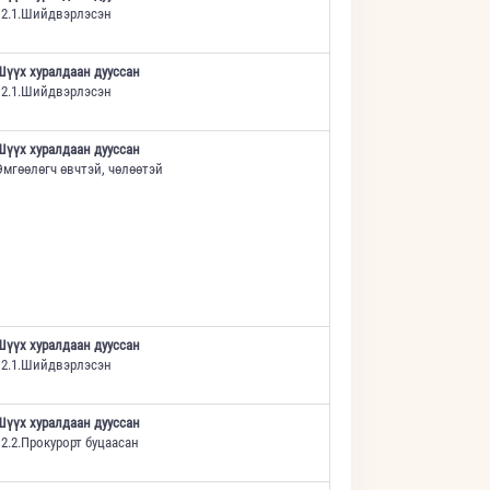
12.1.Шийдвэрлэсэн
Шүүх хуралдаан дууссан
12.1.Шийдвэрлэсэн
Шүүх хуралдаан дууссан
Өмгөөлөгч өвчтэй, чөлөөтэй
Шүүх хуралдаан дууссан
12.1.Шийдвэрлэсэн
Шүүх хуралдаан дууссан
12.2.Прокурорт буцаасан