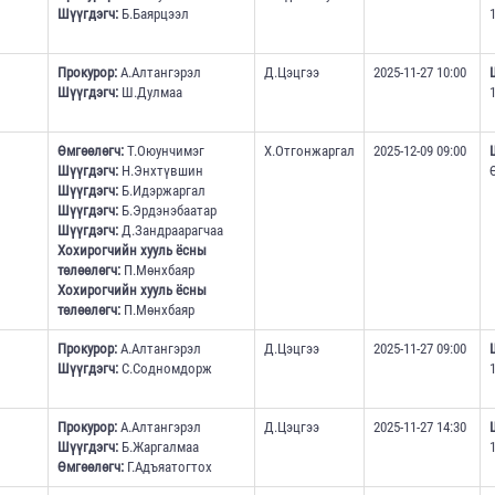
Шүүгдэгч:
Б.Баярцээл
Прокурор:
А.Алтангэрэл
Д.Цэцгээ
2025-11-27 10:00
Шүүгдэгч:
Ш.Дулмаа
Өмгөөлөгч:
Т.Оюунчимэг
Х.Отгонжаргал
2025-12-09 09:00
Шүүгдэгч:
Н.Энхтүвшин
Шүүгдэгч:
Б.Идэржаргал
Шүүгдэгч:
Б.Эрдэнэбаатар
Шүүгдэгч:
Д.Зандраарагчаа
Хохирогчийн хууль ёсны
төлөөлөгч:
П.Мөнхбаяр
Хохирогчийн хууль ёсны
төлөөлөгч:
П.Мөнхбаяр
Прокурор:
А.Алтангэрэл
Д.Цэцгээ
2025-11-27 09:00
Шүүгдэгч:
С.Содномдорж
Прокурор:
А.Алтангэрэл
Д.Цэцгээ
2025-11-27 14:30
Шүүгдэгч:
Б.Жаргалмаа
Өмгөөлөгч:
Г.Адъяатогтох