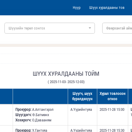
Нүүр
Шүүх хуралдааны тов
Шүүхийн төрөл сонгох
Өвөрхангай айм
ШҮҮХ ХУРАЛДААНЫ ТОЙМ
( 2025-11-03- 2025-12-03)
Шүүгч, шүүх
Хурал товлосон
бүрэлдэхүүн
огноо
Прокурор:
А.Алтангэрэл
А.Үүрийнтуяа
2025-11-28 15:00
Шүүгдэгч:
Ө.Батмөнх
Хохирогч:
О.Давааням
Прокурор:
У..Гантуяа
А.Үүрийнтуяа
2025-11-28 15:30