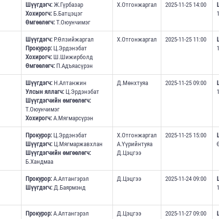
Шүүгдэгч:
Ж.Гүрбазар
Х.Отгонжаргал
2025-11-25 14:00
Хохирогч:
Б.Батцэцэг
Өмгөөлөгч:
Т.Оюунчимэг
Шүүгдэгч:
Р.Өлзийжаргал
Х.Отгонжаргал
2025-11-25 11:00
Прокурор:
Ц.Эрдэнэбат
Хохирогч:
Ш.Шижирболд
Өмгөөлөгч:
П.Адъяасүрэн
Шүүгдэгч:
Н.Алтанжин
Д.Мөнхтуяа
2025-11-25 09:00
Улсын яллагч:
Ц.Эрдэнэбат
Шүүгдэгчийн өмгөөлөгч:
Т.Оюунчимэг
Хохирогч:
А.Мягмарсүрэн
Прокурор:
Ц.Эрдэнэбат
Х.Отгонжаргал
2025-11-25 15:00
Шүүгдэгч:
Ц.Мягмаржавхлан
А.Үүрийнтуяа
Шүүгдэгчийн өмгөөлөгч:
Д.Цэцгээ
Б.Хандмаа
Прокурор:
А.Алтангэрэл
Д.Цэцгээ
2025-11-24 09:00
Шүүгдэгч:
Д.Баярмэнд
Прокурор:
А.Алтангэрэл
Д.Цэцгээ
2025-11-27 09:00