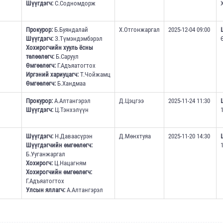
Шүүгдэгч:
С.Содномдорж
Прокурор:
Б.Буяндалай
Х.Отгонжаргал
2025-12-04 09:00
Шүүгдэгч:
З.Түмэндэмбэрэл
Хохирогчийн хууль ёсны
төлөөлөгч:
Б.Саруул
Өмгөөлөгч:
Г.Адъяатогтох
Иргэний хариуцагч:
Т.Чойжамц
Өмгөөлөгч:
Б.Хандмаа
Прокурор:
А.Алтангэрэл
Д.Цэцгээ
2025-11-24 11:30
Шүүгдэгч:
Ц.Тэнхэлүүн
Шүүгдэгч:
Н.Даваасүрэн
Д.Мөнхтуяа
2025-11-20 14:30
Шүүгдэгчийн өмгөөлөгч:
Б.Ууганжаргал
Хохирогч:
Ц.Нацагням
Хохирогчийн өмгөөлөгч:
Г.Адъяатогтох
Улсын яллагч:
А.Алтангэрэл