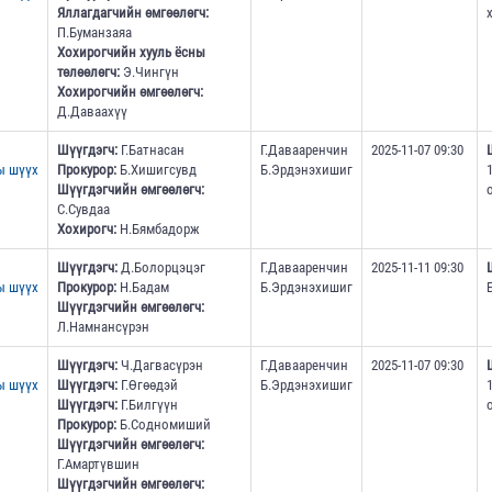
Яллагдагчийн өмгөөлөгч:
П.Буманзаяа
Хохирогчийн хууль ёсны
төлөөлөгч:
Э.Чингүн
Хохирогчийн өмгөөлөгч:
Д.Даваахүү
Шүүгдэгч:
Г.Батнасан
Г.Давааренчин
2025-11-07 09:30
ы шүүх
Прокурор:
Б.Хишигсувд
Б.Эрдэнэхишиг
Шүүгдэгчийн өмгөөлөгч:
С.Сувдаа
Хохирогч:
Н.Бямбадорж
Шүүгдэгч:
Д.Болорцэцэг
Г.Давааренчин
2025-11-11 09:30
ы шүүх
Прокурор:
Н.Бадам
Б.Эрдэнэхишиг
Шүүгдэгчийн өмгөөлөгч:
Л.Намнансүрэн
Шүүгдэгч:
Ч.Дагвасүрэн
Г.Давааренчин
2025-11-07 09:30
ы шүүх
Шүүгдэгч:
Г.Өгөөдэй
Б.Эрдэнэхишиг
Шүүгдэгч:
Г.Билгүүн
Прокурор:
Б.Содномиший
Шүүгдэгчийн өмгөөлөгч:
Г.Амартүвшин
Шүүгдэгчийн өмгөөлөгч: