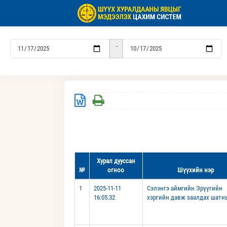
-
Хурал дууссан
№
огноо
Шүүхийн нэр
1
2025-11-11
Сэлэнгэ аймгийн Эрүүгийн
16:05:32
хэргийн давж заалдах шатн