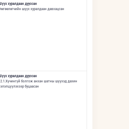
Шүүх хуралдаан дууссан
Өмгөөлөгчийн шүүх хуралдаан давхацсан
Шүүх хуралдаан дууссан
12.1.Хүчингүй болгож анхан шатны шүүхэд дахин
хэлэлцүүлэхээр буцаасан