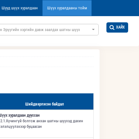
Шууд шүүх хуралдаан
Шүүх хуралдааны тойм
ХАЙХ
н Эрүүгийн хэргийн давж заалдах шатны шүүх
Шийдвэрлэсэн байдал
Шүүх хуралдаан дууссан
12.1.Хүчингүй болгож анхан шатны шүүхэд дахин
хэлэлцүүлэхээр буцаасан