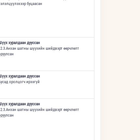
хэлэлцүүлэхээр буцаасан
Шүүх хуралдаан дууссан
12.3.Анхан шатны шүүхийн шийдвэрт өөрчлөлт
оруулсан
Шүүх хуралдаан дууссан
Бусад оролцогч ирээгүй
Шүүх хуралдаан дууссан
12.3.Анхан шатны шүүхийн шийдвэрт өөрчлөлт
оруулсан