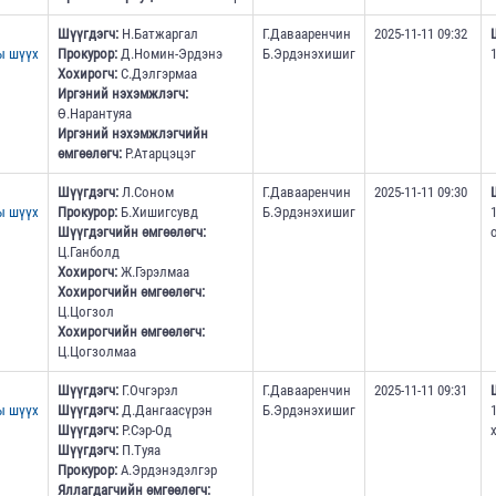
Шүүгдэгч:
Н.Батжаргал
Г.Давааренчин
2025-11-11 09:32
ы шүүх
Прокурор:
Д.Номин-Эрдэнэ
Б.Эрдэнэхишиг
Хохирогч:
С.Дэлгэрмаа
Иргэний нэхэмжлэгч:
Ө.Нарантуяа
Иргэний нэхэмжлэгчийн
өмгөөлөгч:
Р.Атарцэцэг
Шүүгдэгч:
Л.Соном
Г.Давааренчин
2025-11-11 09:30
ы шүүх
Прокурор:
Б.Хишигсувд
Б.Эрдэнэхишиг
Шүүгдэгчийн өмгөөлөгч:
Ц.Ганболд
Хохирогч:
Ж.Гэрэлмаа
Хохирогчийн өмгөөлөгч:
Ц.Цогзол
Хохирогчийн өмгөөлөгч:
Ц.Цогзолмаа
Шүүгдэгч:
Г.Очгэрэл
Г.Давааренчин
2025-11-11 09:31
ы шүүх
Шүүгдэгч:
Д.Дангаасүрэн
Б.Эрдэнэхишиг
Шүүгдэгч:
Р.Сэр-Од
Шүүгдэгч:
П.Туяа
Прокурор:
А.Эрдэнэдэлгэр
Яллагдагчийн өмгөөлөгч: