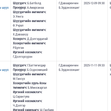
Шүүгдэгч:
Б.Батболд
Г.Давааренчин
2025-12-09 09:30
ы шүүх
Прокурор:
А.Амарсанаа
Б.Эрдэнэхишиг
Шүүгдэгчийн өмгөөлөгч:
Э.Уянга
Шүүгдэгчийн өмгөөлөгч:
Ө.Учрал
Шүүгдэгчийн өмгөөлөгч:
Х.Даваахүү
Хохирогч:
Д.Дэлгэрдалай
Хохирогчийн өмгөөлөгч:
Р.Булган
Иргэний нэхэмжлэгч:
Г.Долгорсүрэн
Шүүгдэгч:
Г.Баттөгөлдөр
Г.Давааренчин
2025-11-11 09:33
ы шүүх
Прокурор:
Б.Содномиший
Б.Эрдэнэхишиг
Шүүгдэгчийн өмгөөлөгч:
М.Гансүх
Хохирогчийн хууль ёсны
төлөөлөгч:
Б.Мөнхжаргал
Иргэний нэхэмжлэгч:
Ц.Сарантуяа
Иргэний нэхэмжлэгч:
Ч.Дэлгэр
Иргэний хариуцагч:
Ш.Ганбаяр