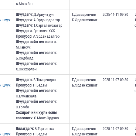
А.Мөнхбат
Шүүгдэгч:
Д.Ариунтуул
Г.Давааренчин
2025-11-11 09:30
ы шүүх
Шүүгдэгч:
А.Эрдэнэдэлгэр
Б.Эрдэнэхишиг
Шүүгдэгч:
Т.Сэргэлэнбаатар
Шүүгдэгч:
Густокек ХХК
Прокурор:
А.Эрдэнэдэлгэр
Шүүгдэгчийн өмгөөлөгч:
М.Гансүх
Шүүгдэгчийн өмгөөлөгч:
Б.Содболд
Шүүгдэгчийн өмгөөлөгч:
Х.Энххэрлэн
Шүүгдэгч:
Б.Төмөрчөдөр
Г.Давааренчин
2025-11-07 09:30
ы шүүх
Прокурор:
Н.Бадам
Б.Эрдэнэхишиг
Шүүгдэгчийн өмгөөлөгч:
П.Буманзаяа
Шүүгдэгчийн өмгөөлөгч:
Э.Гомбо
Хохирогчийн хууль ёсны
төлөөлөгч:
О.Мөнх-Эрдэнэ
Яллагдагч:
Б.Төртогтох
Г.Давааренчин
2025-11-07 09:30
ы шүүх
Прокурор:
Н.Бадам
Б.Эрдэнэхишиг