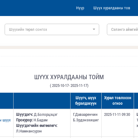
Нүүр
Шүүх хуралдааны тов
Шүүхийн төрөл сонгох
Сэлэнгэ аймгий
ШҮҮХ ХУРАЛДААНЫ ТОЙМ
( 2025-10-17- 2025-11-17)
Шүүгч, шүүх
Хурал товлосон
бүрэлдэхүүн
огноо
Шүүгдэгч:
Д.Болорцэцэг
Г.Давааренчин
2025-11-11 09:30
ы шүүх
Прокурор:
Н.Бадам
Б.Эрдэнэхишиг
Шүүгдэгчийн өмгөөлөгч:
Л.Намнансүрэн