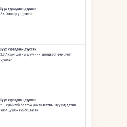
Шүүх хуралдаан дууссан
12.4. Хэвээр үлдээсэн
Шүүх хуралдаан дууссан
12.3.Анхан шатны шүүхийн шийдвэрт өөрчлөлт
оруулсан
Шүүх хуралдаан дууссан
12.1.Хүчингүй болгож анхан шатны шүүхэд дахин
хэлэлцүүлэхээр буцаасан