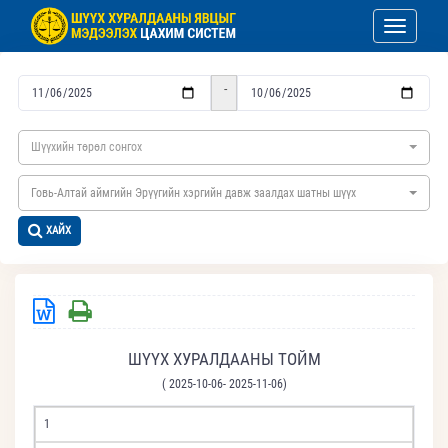
Toggle nav
-
Шүүхийн төрөл сонгох
Говь-Алтай аймгийн Эрүүгийн хэргийн давж заалдах шатны шүүх
ХАЙХ
ШҮҮХ ХУРАЛДААНЫ ТОЙМ
( 2025-10-06- 2025-11-06)
1