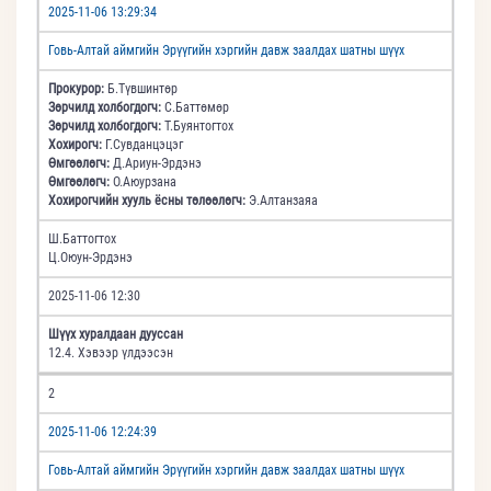
2025-11-06 13:29:34
Говь-Алтай аймгийн Эрүүгийн хэргийн давж заалдах шатны шүүх
Прокурор:
Б.Түвшинтөр
Зөрчилд холбогдогч:
С.Баттөмөр
Зөрчилд холбогдогч:
Т.Буянтогтох
Хохирогч:
Г.Сувданцэцэг
Өмгөөлөгч:
Д.Ариун-Эрдэнэ
Өмгөөлөгч:
О.Аюурзана
Хохирогчийн хууль ёсны төлөөлөгч:
Э.Алтанзаяа
Ш.Баттогтох
Ц.Оюун-Эрдэнэ
2025-11-06 12:30
Шүүх хуралдаан дууссан
12.4. Хэвээр үлдээсэн
2
2025-11-06 12:24:39
Говь-Алтай аймгийн Эрүүгийн хэргийн давж заалдах шатны шүүх