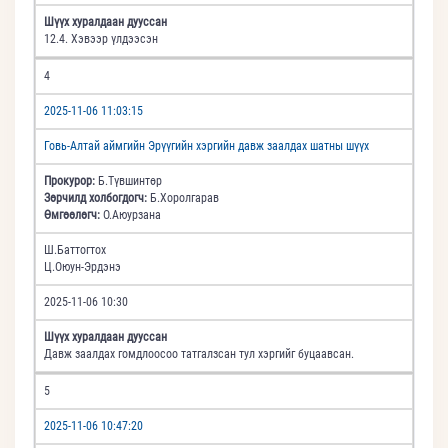
Шүүх хуралдаан дууссан
12.4. Хэвээр үлдээсэн
4
2025-11-06 11:03:15
Говь-Алтай аймгийн Эрүүгийн хэргийн давж заалдах шатны шүүх
Прокурор:
Б.Түвшинтөр
Зөрчилд холбогдогч:
Б.Хоролгарав
Өмгөөлөгч:
О.Аюурзана
Ш.Баттогтох
Ц.Оюун-Эрдэнэ
2025-11-06 10:30
Шүүх хуралдаан дууссан
Давж заалдах гомдлоосоо татгалзсан тул хэргийг буцаавсан.
5
2025-11-06 10:47:20