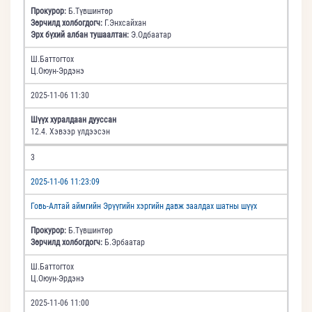
Прокурор:
Б.Түвшинтөр
Зөрчилд холбогдогч:
Г.Энхсайхан
Эрх бүхий албан тушаалтан:
Э.Одбаатар
Ш.Баттогтох
Ц.Оюун-Эрдэнэ
2025-11-06 11:30
Шүүх хуралдаан дууссан
12.4. Хэвээр үлдээсэн
3
2025-11-06 11:23:09
Говь-Алтай аймгийн Эрүүгийн хэргийн давж заалдах шатны шүүх
Прокурор:
Б.Түвшинтөр
Зөрчилд холбогдогч:
Б.Эрбаатар
Ш.Баттогтох
Ц.Оюун-Эрдэнэ
2025-11-06 11:00