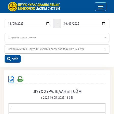
Toggle nav
-
Шүүхийн төрөл сонгох
Орхон аймгийн Эрүүгийн хэргийн давж заалдах шатны шүүх
ХАЙХ
ШҮҮХ ХУРАЛДААНЫ ТОЙМ
( 2025-10-05- 2025-11-05)
1