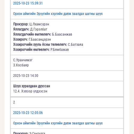
2025-10-23 15:39:31
Орхон аймгийн Эрүүгийн хэргийн давж заалдах шатны шүүх
Прокурор:
Ц.Лхамсүрэн
Яллагдагч:
Д.Гэрэлбат
Яллагдагчийн өмгөөлөгч:
Б.Баасанжав
Хохирогч:
Г.Баасанцэрэн
Хохирогчийн хууль ёсны төлөөлөгч:
С.Батзаяа
Хохирогчийн өмгөөлөгч:
Р.Бямбажав
С.Уранчимэг
З.Хосбаяр
2025-10-23 14:30
Шүүх хуралдаан дууссан
12.4. Хэвээр үлдээсэн
2
2025-10-23 12:05:06
Орхон аймгийн Эрүүгийн хэргийн давж заалдах шатны шүүх
Прокурор:
Э.Гантулга