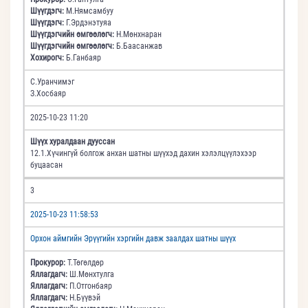
Шүүгдэгч:
М.Нямсамбуу
Шүүгдэгч:
Г.Эрдэнэтуяа
Шүүгдэгчийн өмгөөлөгч:
Н.Мөнхнаран
Шүүгдэгчийн өмгөөлөгч:
Б.Баасанжав
Хохирогч:
Б.Ганбаяр
С.Уранчимэг
З.Хосбаяр
2025-10-23 11:20
Шүүх хуралдаан дууссан
12.1.Хүчингүй болгож анхан шатны шүүхэд дахин хэлэлцүүлэхээр
буцаасан
3
2025-10-23 11:58:53
Орхон аймгийн Эрүүгийн хэргийн давж заалдах шатны шүүх
Прокурор:
Т.Төгөлдөр
Яллагдагч:
Ш.Мөнхтулга
Яллагдагч:
П.Отгонбаяр
Яллагдагч:
Н.Бүүвэй