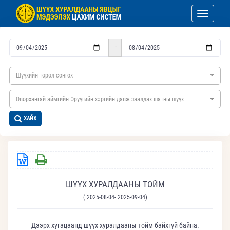
Toggle nav
-
Шүүхийн төрөл сонгох
Өвөрхангай аймгийн Эрүүгийн хэргийн давж заалдах шатны шүүх
ХАЙХ
ШҮҮХ ХУРАЛДААНЫ ТОЙМ
( 2025-08-04- 2025-09-04)
Дээрх хугацаанд шүүх хуралдааны тойм байхгүй байна.