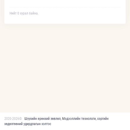
Нийт 0 хурал байна.
2020-2026©
Шүүхийн ерөнхий зөвлөл, Мэдээллийн технологи, хэргийн
хөдөлгөөний удирдлагын хэлтэс