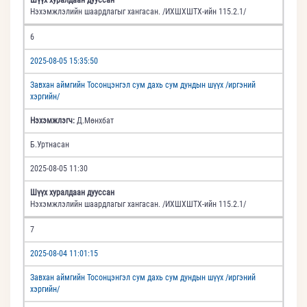
Нэхэмжлэлийн шаардлагыг хангасан. /ИХШХШТХ-ийн 115.2.1/
6
2025-08-05 15:35:50
Завхан аймгийн Тосонцэнгэл сум дахь сум дундын шүүх /иргэний
хэргийн/
Нэхэмжлэгч:
Д.Мөнхбат
Б.Уртнасан
2025-08-05 11:30
Шүүх хуралдаан дууссан
Нэхэмжлэлийн шаардлагыг хангасан. /ИХШХШТХ-ийн 115.2.1/
7
2025-08-04 11:01:15
Завхан аймгийн Тосонцэнгэл сум дахь сум дундын шүүх /иргэний
хэргийн/