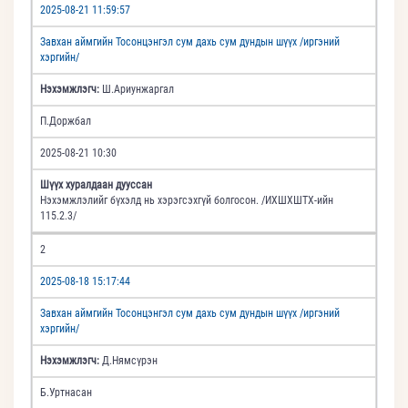
2025-08-21 11:59:57
Завхан аймгийн Тосонцэнгэл сум дахь сум дундын шүүх /иргэний
хэргийн/
Нэхэмжлэгч:
Ш.Ариунжаргал
П.Доржбал
2025-08-21 10:30
Шүүх хуралдаан дууссан
Нэхэмжлэлийг бүхэлд нь хэрэгсэхгүй болгосон. /ИХШХШТХ-ийн
115.2.3/
2
2025-08-18 15:17:44
Завхан аймгийн Тосонцэнгэл сум дахь сум дундын шүүх /иргэний
хэргийн/
Нэхэмжлэгч:
Д.Нямсүрэн
Б.Уртнасан