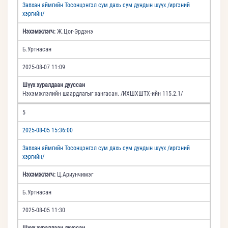
Завхан аймгийн Тосонцэнгэл сум дахь сум дундын шүүх /иргэний
хэргийн/
Нэхэмжлэгч:
Ж.Цог-Эрдэнэ
Б.Уртнасан
2025-08-07 11:09
Шүүх хуралдаан дууссан
Нэхэмжлэлийн шаардлагыг хангасан. /ИХШХШТХ-ийн 115.2.1/
5
2025-08-05 15:36:00
Завхан аймгийн Тосонцэнгэл сум дахь сум дундын шүүх /иргэний
хэргийн/
Нэхэмжлэгч:
Ц.Ариунчимэг
Б.Уртнасан
2025-08-05 11:30
Шүүх хуралдаан дууссан