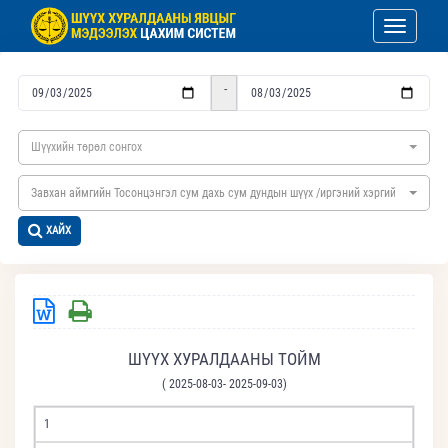
Toggle nav
-
Шүүхийн төрөл сонгох
Завхан аймгийн Тосонцэнгэл сум дахь сум дундын шүүх /иргэний хэргийн/
ХАЙХ
ШҮҮХ ХУРАЛДААНЫ ТОЙМ
( 2025-08-03- 2025-09-03)
1