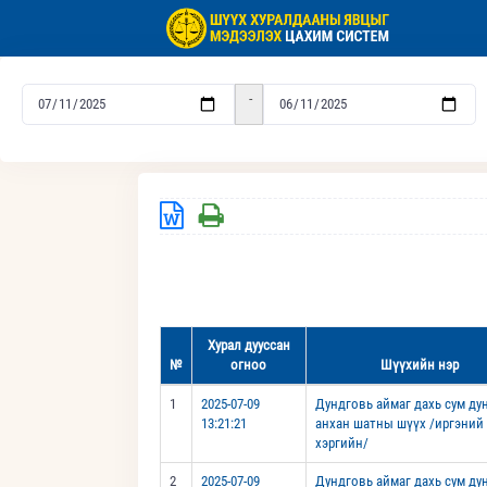
-
Хурал дууссан
№
огноо
Шүүхийн нэр
1
2025-07-09
Дундговь аймаг дахь сум д
13:21:21
анхан шатны шүүх /иргэний
хэргийн/
2
2025-07-09
Дундговь аймаг дахь сум д