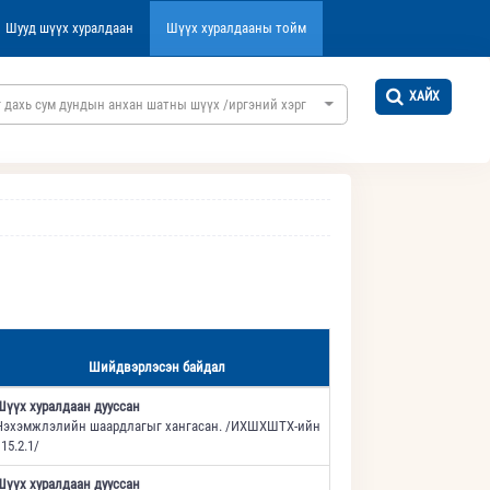
Шууд шүүх хуралдаан
Шүүх хуралдааны тойм
ХАЙХ
 дахь сум дундын анхан шатны шүүх /иргэний хэргийн/
Шийдвэрлэсэн байдал
Шүүх хуралдаан дууссан
Нэхэмжлэлийн шаардлагыг хангасан. /ИХШХШТХ-ийн
15.2.1/
Шүүх хуралдаан дууссан