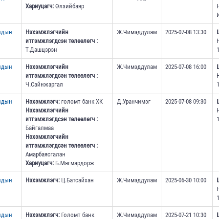
Хариуцагч:
Өлзийбаяр
ундын
Нэхэмжлэгчийн
Ж.Чимэддулам
2025-07-08 13:30
итгэмжлэгдсэн төлөөлөгч :
Т.Дашцэрэн
1
ундын
Нэхэмжлэгчийн
Ж.Чимэддулам
2025-07-08 16:00
итгэмжлэгдсэн төлөөлөгч :
Ч.Сайнжаргал
1
ундын
Нэхэмжлэгч:
голомт банк ХК
Д.Уранчимэг
2025-07-08 09:30
Нэхэмжлэгчийн
итгэмжлэгдсэн төлөөлөгч :
1
Байгалмаа
Нэхэмжлэгчийн
итгэмжлэгдсэн төлөөлөгч :
Амарбаясгалан
Хариуцагч:
Б.Мягмардорж
ундын
Нэхэмжлэгч:
Ц.Батсайхан
Ж.Чимэддулам
2025-06-30 10:00
1
ундын
Нэхэмжлэгч:
Голомт банк
Ж.Чимэддулам
2025-07-21 10:30