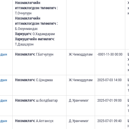
Нэхэмжлэгчийн
итгэмжлэгдсэн төлөөлөгч :
Т.Оччулуун
Нэхэмжлэгчийн
итгэмжлэгдсэн төлөөлөгч :
Б.Оюунмандах
Хариуцагч:
О.Хадамдарам
Хариуцагчийн өмгөөлөгч:
Т.Дашцэрэн
ундын
Нэхэмжлэгч:
Г.Батчулуун
Ж.Чимэддулам
-0001-11-30 00:00
ундын
Нэхэмжлэгч:
С.Цэндмаа
Ж.Чимэддулам
2025-07-03 14:00
1
ундын
Нэхэмжлэгч:
ш.болдбаатар
Д.Уранчимэг
2025-07-01 09:00
1
ундын
Нэхэмжлэгч:
А.Алтансүх
Д.Уранчимэг
2025-07-01 09:40