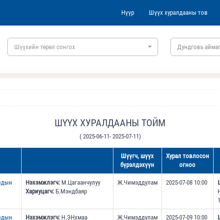
Нүүр
Шүүх хуралдааны тов
Шүүхийн төрөл сонгох
Дундговь аймаг
ШҮҮХ ХУРАЛДААНЫ ТОЙМ
( 2025-06-11- 2025-07-11)
Шүүгч, шүүх
Хурал товлосон
бүрэлдэхүүн
огноо
ундын
Нэхэмжлэгч:
М.Цагаанчулуу
Ж.Чимэддулам
2025-07-08 10:00
Хариуцагч:
Б.Мэндбаяр
1
ундын
Нэхэмжлэгч:
Н.ЭНхмаа
Ж.Чимэддулам
2025-07-09 10:00