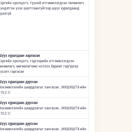
Хэргийн оролцогч, түүний итгэмжлэгдсэн төлөөлөгч
хүндэтгэн үзэх шалтгаангүйгээр шүүх хуралдаанд
ирээгүй
Шүүх хуралдаан зарласан
Хэргийн оролцогч, тэдгээрийн итгэмжлэгдсэн
төлөөлөгч, өмгөөлөгчөөс нотлох баримт гаргуулах
хүсэлт гаргасан
Шүүх хуралдаан дууссан
Нэхэмжлэлийн шаардлагыг хангасан. /ИХШХШТХ-ийн
15.2.1/
Шүүх хуралдаан дууссан
Нэхэмжлэлийн шаардлагыг хангасан. /ИХШХШТХ-ийн
15.2.1/
Шүүх хуралдаан дууссан
Нэхэмжлэлийн шаардлагыг хангасан. /ИХШХШТХ-ийн