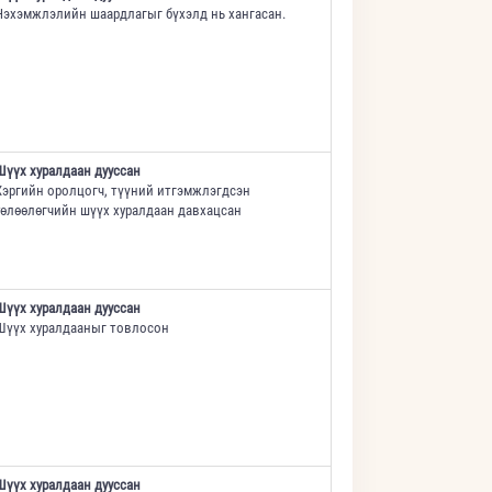
Нэхэмжлэлийн шаардлагыг бүхэлд нь хангасан.
Шүүх хуралдаан дууссан
Хэргийн оролцогч, түүний итгэмжлэгдсэн
төлөөлөгчийн шүүх хуралдаан давхацсан
Шүүх хуралдаан дууссан
Шүүх хуралдааныг товлосон
Шүүх хуралдаан дууссан