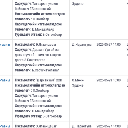
Хариуцагч:
Татварын улсын
Эрдэнэ
байцаагч Г.Болоршагай
Нэхэмжлэгчийн итгэмжлэгдсэн
төлөөлөгч :
П.Золбаяр
Хариуцагчийн итгэмжлэгдсэн
төлөөлөгч:
Ц.Мандахбаяр
Гуравдагч этгээд:
Б.Отгонбаяр
ргааны
Нэхэмжлэгч:
Ө.Ягаанцэцэг
Д.Нарантуяа
2025-05-27 14:00
Хариуцагч:
Дархан-Уул аймаг
дахь шүүхийн тамгын газрын
дарга З.Баяржаргал
Хариуцагчийн итгэмжлэгдсэн
төлөөлөгч:
Б.Сэрүүнтунгалаг
ргааны
Нэхэмжлэгч:
"Дарханзам" ХХК
Ө.Мөнх-
2025-05-23 10:00
Нэхэмжлэгчийн итгэмжлэгдсэн
Эрдэнэ
төлөөлөгч :
П.Золбаяр
Хариуцагч:
Татварын улсын
байцаагч Г.Болоршагай
Хариуцагчийн итгэмжлэгдсэн
төлөөлөгч:
Ц.Мандахбаяр
Гуравдагч этгээд:
Б.Отгонбаяр
ргааны
Нэхэмжлэгч:
Ө.Ягаанцэцэг
Д.Нарантуяа
2025-05-27 14:00