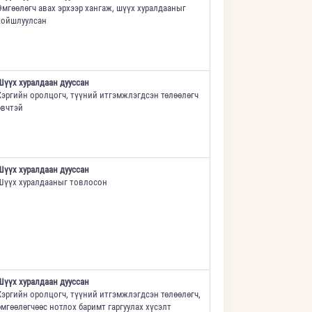
Өмгөөлөгч авах эрхээр хангаж, шүүх хуралдааныг
хойшлуулсан
Шүүх хуралдаан дууссан
Хэргийн оролцогч, түүний итгэмжлэгдсэн төлөөлөгч
өвчтэй
Шүүх хуралдаан дууссан
Шүүх хуралдааныг товлосон
Шүүх хуралдаан дууссан
Хэргийн оролцогч, түүний итгэмжлэгдсэн төлөөлөгч,
өмгөөлөгчөөс нотлох баримт гаргуулах хүсэлт