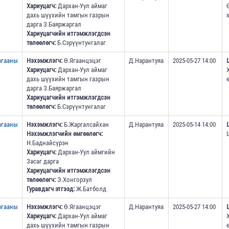
Хариуцагч:
Дархан-Уул аймаг
дахь шүүхийн тамгын газрын
дарга З.Баяржаргал
Хариуцагчийн итгэмжлэгдсэн
төлөөлөгч:
Б.Сэрүүнтунгалаг
ргааны
Нэхэмжлэгч:
Ө.Ягаанцэцэг
Д.Нарантуяа
2025-05-27 14:00
Хариуцагч:
Дархан-Уул аймаг
дахь шүүхийн тамгын газрын
дарга З.Баяржаргал
Хариуцагчийн итгэмжлэгдсэн
төлөөлөгч:
Б.Сэрүүнтунгалаг
ргааны
Нэхэмжлэгч:
Б.Жаргалсайхан
Д.Нарантуяа
2025-05-14 14:00
Нэхэмжлэгчийн өмгөөлөгч:
Н.Баднайсүрэн
Хариуцагч:
Дархан-Уул аймгийн
Засаг дарга
Хариуцагчийн итгэмжлэгдсэн
төлөөлөгч:
Э.Хонгорзул
Гуравдагч этгээд:
Ж.Батболд
ргааны
Нэхэмжлэгч:
Ө.Ягаанцэцэг
Д.Нарантуяа
2025-05-27 14:00
Хариуцагч:
Дархан-Уул аймаг
дахь шүүхийн тамгын газрын