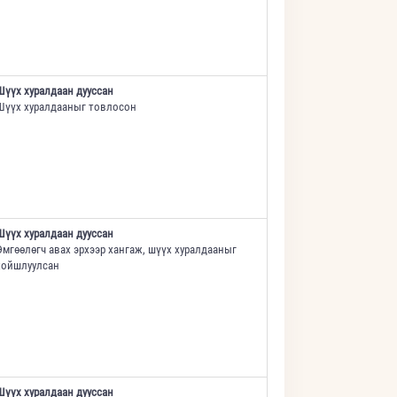
Шүүх хуралдаан дууссан
Шүүх хуралдааныг товлосон
Шүүх хуралдаан дууссан
Өмгөөлөгч авах эрхээр хангаж, шүүх хуралдааныг
хойшлуулсан
Шүүх хуралдаан дууссан