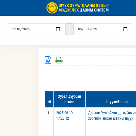
-
Хурал дууссан
№
огноо
Шүүхийн нэр
1
2025-06-10
Дархан-Уул аймаг дахь Захи
17:28:12
хэргийн анхан шатны шүүх