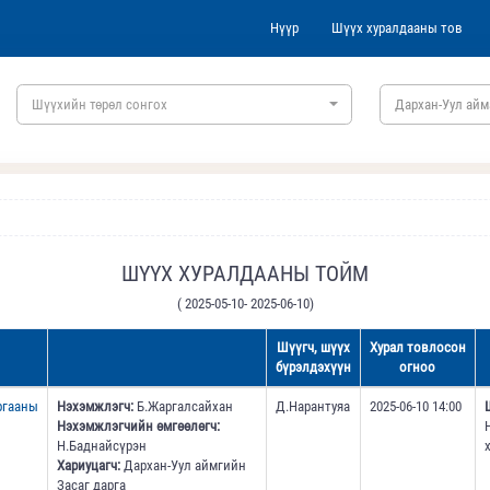
Нүүр
Шүүх хуралдааны тов
Шүүхийн төрөл сонгох
Дархан-Уул айм
ШҮҮХ ХУРАЛДААНЫ ТОЙМ
( 2025-05-10- 2025-06-10)
Шүүгч, шүүх
Хурал товлосон
бүрэлдэхүүн
огноо
ргааны
Нэхэмжлэгч:
Б.Жаргалсайхан
Д.Нарантуяа
2025-06-10 14:00
Нэхэмжлэгчийн өмгөөлөгч:
Н.Баднайсүрэн
Хариуцагч:
Дархан-Уул аймгийн
Засаг дарга