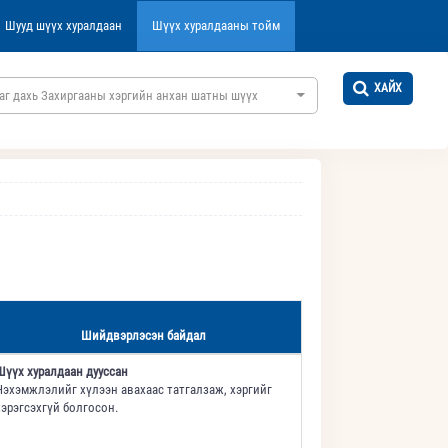
Шууд шүүх хуралдаан
Шүүх хуралдааны тойм
ХАЙХ
аг дахь Захиргааны хэргийн анхан шатны шүүх
Шийдвэрлэсэн байдал
Шүүх хуралдаан дууссан
Нэхэмжлэлийг хүлээн авахаас татгалзаж, хэргийг
хэрэгсэхгүй болгосон.