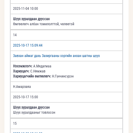
2025-11-04 10:00
Шүүх хуралдаан дууссан
Өмгөөлөгч албан томилолттой, чөлөөтэй
14
2025-10-17 15:09:44
Завхан аймаг дахь Захиргааны хэргийн анхан шатны шүүх
Нэхэмжлэгч:
А.Мядагмаа
Хариуцагч:
С.Нямжав
Хариуцагчийн өмгөөлөгч:
Н.Гүнчинсүрэн
Н.Амарзаяа
2025-10-17 15:00
Шүүх хуралдаан дууссан
Шүүх хуралдааныг товлосон
15