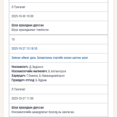
Л.Тунгалаг
2025-10-30 10:00
Шүүх хуралдаан дууссан
Шүүх хуралдааныг товлосон
10
2025-10-27 13:18:53
Завхан аймаг дахь Захиргааны хэргийн анхан шатны шүүх
Нэхэмжлэгч:
Д.Эрдэнээ
Нэхэмжлэгчийн өмгөөлөгч:
Б.Алтангэрэл
Хариуцагч:
Г.Охиноо, Б.Наваандэмбэрэл
Гуравдагч этгээд:
Б.Ядрам
Л.Тунгалаг
2025-10-27 11:00
Шүүх хуралдаан дууссан
Нэхэмжлэлийн шаардлагыг бүхэлд нь хангасан.