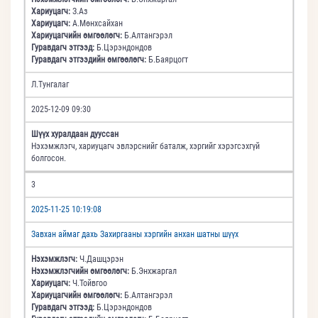
Хариуцагч:
З.Аз
Хариуцагч:
А.Мөнхсайхан
Хариуцагчийн өмгөөлөгч:
Б.Алтангэрэл
Гуравдагч этгээд:
Б.Цэрэндондов
Гуравдагч этгээдийн өмгөөлөгч:
Б.Баярцогт
Л.Тунгалаг
2025-12-09 09:30
Шүүх хуралдаан дууссан
Нэхэмжлэгч, хариуцагч эвлэрснийг баталж, хэргийг хэрэгсэхгүй
болгосон.
3
2025-11-25 10:19:08
Завхан аймаг дахь Захиргааны хэргийн анхан шатны шүүх
Нэхэмжлэгч:
Ч.Дашцэрэн
Нэхэмжлэгчийн өмгөөлөгч:
Б.Энхжаргал
Хариуцагч:
Ч.Тойвгоо
Хариуцагчийн өмгөөлөгч:
Б.Алтангэрэл
Гуравдагч этгээд:
Б.Цэрэндондов