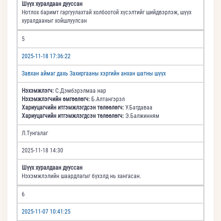
Шүүх хуралдаан дууссан
Нотлох баримт гаргуулахтай холбоотой хүсэлтийг шийдвэрлэж, шүүх
хуралдааныг хойшлуулсан
5
2025-11-18 17:36:22
Завхан аймаг дахь Захиргааны хэргийн анхан шатны шүүх
Нэхэмжлэгч:
С.Дэмбэрэлмаа нар
Нэхэмжлэгчийн өмгөөлөгч:
Б.Алтангэрэл
Хариуцагчийн итгэмжлэгдсэн төлөөлөгч:
У.Батдаваа
Хариуцагчийн итгэмжлэгдсэн төлөөлөгч:
Э.Балжинням
Л.Тунгалаг
2025-11-18 14:30
Шүүх хуралдаан дууссан
Нэхэмжлэлийн шаардлагыг бүхэлд нь хангасан.
6
2025-11-07 10:41:25