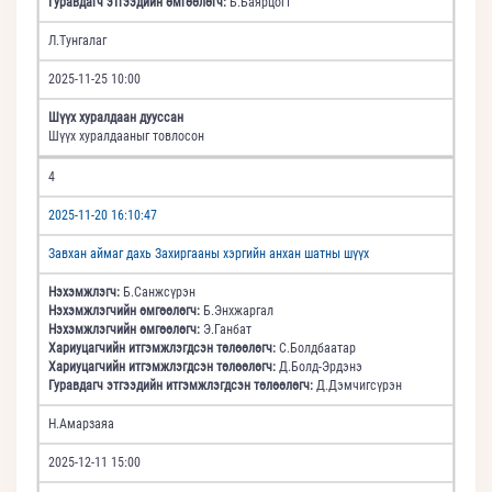
Гуравдагч этгээдийн өмгөөлөгч:
Б.Баярцогт
Л.Тунгалаг
2025-11-25 10:00
Шүүх хуралдаан дууссан
Шүүх хуралдааныг товлосон
4
2025-11-20 16:10:47
Завхан аймаг дахь Захиргааны хэргийн анхан шатны шүүх
Нэхэмжлэгч:
Б.Санжсүрэн
Нэхэмжлэгчийн өмгөөлөгч:
Б.Энхжаргал
Нэхэмжлэгчийн өмгөөлөгч:
Э.Ганбат
Хариуцагчийн итгэмжлэгдсэн төлөөлөгч:
С.Болдбаатар
Хариуцагчийн итгэмжлэгдсэн төлөөлөгч:
Д.Болд-Эрдэнэ
Гуравдагч этгээдийн итгэмжлэгдсэн төлөөлөгч:
Д.Дэмчигсүрэн
Н.Амарзаяа
2025-12-11 15:00