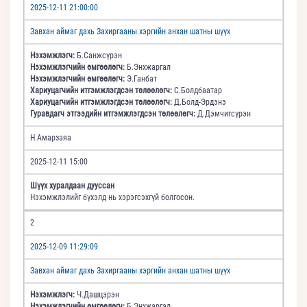
2025-12-11 21:00:00
Завхан аймаг дахь Захиргааны хэргийн анхан шатны шүүх
Нэхэмжлэгч:
Б.Санжсүрэн
Нэхэмжлэгчийн өмгөөлөгч:
Б.Энхжаргал
Нэхэмжлэгчийн өмгөөлөгч:
Э.Ганбат
Хариуцагчийн итгэмжлэгдсэн төлөөлөгч:
С.Болдбаатар
Хариуцагчийн итгэмжлэгдсэн төлөөлөгч:
Д.Болд-Эрдэнэ
Гуравдагч этгээдийн итгэмжлэгдсэн төлөөлөгч:
Д.Дэмчигсүрэн
Н.Амарзаяа
2025-12-11 15:00
Шүүх хуралдаан дууссан
Нэхэмжлэлийг бүхэлд нь хэрэгсэхгүй болгосон.
2
2025-12-09 11:29:09
Завхан аймаг дахь Захиргааны хэргийн анхан шатны шүүх
Нэхэмжлэгч:
Ч.Дашцэрэн
Нэхэмжлэгчийн өмгөөлөгч:
Б.Энхжаргал