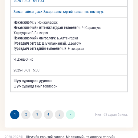
2025-10-03 15:11:33
Завхан аймаг дахь Захиргааны хэргийн анхан шатны шүүх
Нэхэмжлэгч:
В.Чойжилдорж
Нэхэмжлэгчийн итгэмжлэгдсэн төлөөлөгч :
Ч.Сарантуяа
Хариуцагч:
Б.Батзориг
Нэхэмжлэгчийн өмгөөлөгч:
Б.Алтангэрэл
Гуравдагч этгээд:
Ц.Булганхангай, Ц.Батсүх
Гуравдагч этгээдийн өмгөөлөгч:
Б.Энхжаргал
Ч.Цэнд-Очир
2025-10-03 15:00
Шүүх хуралдаан дууссан
Шүүх хуралдааныг товлосон
1
2
3
4
5
>
Нийт 63 хурал байна.
2020-2026©
Шүүхийн ерөнхий зөвлөл, Мэдээллийн технологи, хэргийн