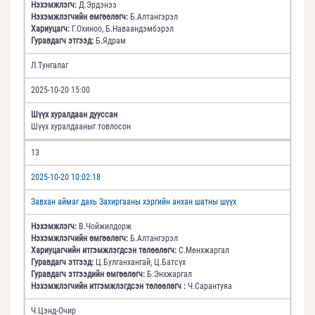
Нэхэмжлэгч:
Д.Эрдэнээ
Нэхэмжлэгчийн өмгөөлөгч:
Б.Алтангэрэл
Хариуцагч:
Г.Охиноо, Б.Наваандэмбэрэл
Гуравдагч этгээд:
Б.Ядрам
Л.Тунгалаг
2025-10-20 15:00
Шүүх хуралдаан дууссан
Шүүх хуралдааныг товлосон
13
2025-10-20 10:02:18
Завхан аймаг дахь Захиргааны хэргийн анхан шатны шүүх
Нэхэмжлэгч:
В.Чойжилдорж
Нэхэмжлэгчийн өмгөөлөгч:
Б.Алтангэрэл
Хариуцагчийн итгэмжлэгдсэн төлөөлөгч:
С.Мөнхжаргал
Гуравдагч этгээд:
Ц.Булганхангай, Ц.Батсүх
Гуравдагч этгээдийн өмгөөлөгч:
Б.Энхжаргал
Нэхэмжлэгчийн итгэмжлэгдсэн төлөөлөгч :
Ч.Сарантуяа
Ч.Цэнд-Очир