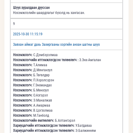
Шүүх хуралдаан дууссан
Нэхэмжлэлийн шаардлагыг бүхэлд нь хангасан.
9
2025-10-30 11:15:19
Завхан аймаг дахь Захиргааны хэргийн анхан шатны шүүх
Нэхэмжлэгч:
С.Дэмбэрэлмаа
Нэхэмжлэгчийн итгэмжлэгдсэн төлөөлөгч :
З.Энх-Амгалан
Нэхэмжлэгч:
Т.Алимаа
Нэхэмжлэгч:
Д.Мянганзул
Нэхэмжлэгч:
Б.Төгөлдөр
Нэхэмжлэгч:
П.Хоролсүрэн
Нэхэмжлэгч:
Г.Энхмандах
Нэхэмжлэгч:
Б.Мөнхзул
Нэхэмжлэгч:
О.Азгэрэл
Нэхэмжлэгч:
Э.Маналжав
Нэхэмжлэгч:
А.Амармаа
Нэхэмжлэгч:
В.Цогзолмаа
Нэхэмжлэгч:
М.Ганболд
Нэхэмжлэгчийн өмгөөлөгч:
Б.Алтангэрэл
Хариуцагчийн итгэмжлэгдсэн төлөөлөгч:
У.Батдаваа
Хариуцагчийн итгэмжлэгдсэн төлөөлөгч:
Э.Балжинням