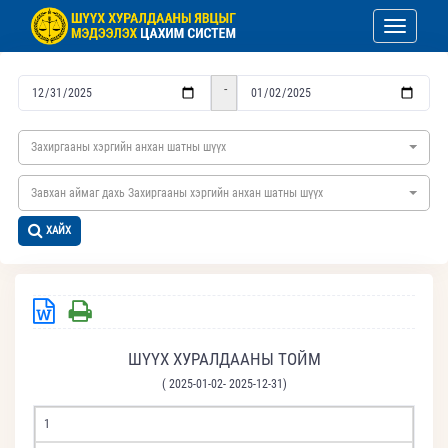
Toggle nav
-
Захиргааны хэргийн анхан шатны шүүх
Завхан аймаг дахь Захиргааны хэргийн анхан шатны шүүх
ХАЙХ
ШҮҮХ ХУРАЛДААНЫ ТОЙМ
( 2025-01-02- 2025-12-31)
1