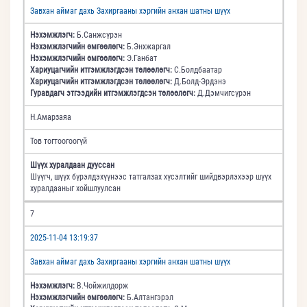
Завхан аймаг дахь Захиргааны хэргийн анхан шатны шүүх
Нэхэмжлэгч:
Б.Санжсүрэн
Нэхэмжлэгчийн өмгөөлөгч:
Б.Энхжаргал
Нэхэмжлэгчийн өмгөөлөгч:
Э.Ганбат
Хариуцагчийн итгэмжлэгдсэн төлөөлөгч:
С.Болдбаатар
Хариуцагчийн итгэмжлэгдсэн төлөөлөгч:
Д.Болд-Эрдэнэ
Гуравдагч этгээдийн итгэмжлэгдсэн төлөөлөгч:
Д.Дэмчигсүрэн
Н.Амарзаяа
Тов тогтоогоогүй
Шүүх хуралдаан дууссан
Шүүгч, шүүх бүрэлдэхүүнээс татгалзах хүсэлтийг шийдвэрлэхээр шүүх
хуралдааныг хойшлуулсан
7
2025-11-04 13:19:37
Завхан аймаг дахь Захиргааны хэргийн анхан шатны шүүх
Нэхэмжлэгч:
В.Чойжилдорж
Нэхэмжлэгчийн өмгөөлөгч:
Б.Алтангэрэл