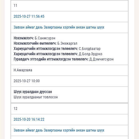
11
2025-10-27 11:56:45
Завхан аймаг дахь Захиргааны хэргийн анхан шатны шүүх
Нэхэмжлэгч:
Б.Санжсүрэн
Нэхэмжлэгчийн өмгөөлөгч:
Б.Энхжаргал
Хариуцагчийн итгэмжлэгдсэн төлөөлөгч:
С.Болдбаатар
Хариуцагчийн итгэмжлэгдсэн төлөөлөгч:
Д.Болд-Эрдэнэ
Гуравдагч этгээдийн итгэмжлэгдсэн төлөөлөгч:
Д.Дэмчигсүрэн
Н.Амарзаяа
2025-10-27 10:00
Шүүх хуралдаан дууссан
Шүүх хуралдааныг товлосон
12
2025-10-20 16:14:22
Завхан аймаг дахь Захиргааны хэргийн анхан шатны шүүх