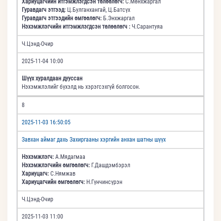
Хариуцагчийн итгэмжлэгдсэн төлөөлөгч:
С.Мөнхжаргал
Гуравдагч этгээд:
Ц.Булганхангай, Ц.Батсүх
Гуравдагч этгээдийн өмгөөлөгч:
Б.Энхжаргал
Нэхэмжлэгчийн итгэмжлэгдсэн төлөөлөгч :
Ч.Сарантуяа
Ч.Цэнд-Очир
2025-11-04 10:00
Шүүх хуралдаан дууссан
Нэхэмжлэлийг бүхэлд нь хэрэгсэхгүй болгосон.
8
2025-11-03 16:50:05
Завхан аймаг дахь Захиргааны хэргийн анхан шатны шүүх
Нэхэмжлэгч:
А.Мядагмаа
Нэхэмжлэгчийн өмгөөлөгч:
Г.Дашдэмбэрэл
Хариуцагч:
С.Нямжав
Хариуцагчийн өмгөөлөгч:
Н.Гүнчинсүрэн
Ч.Цэнд-Очир
2025-11-03 11:00