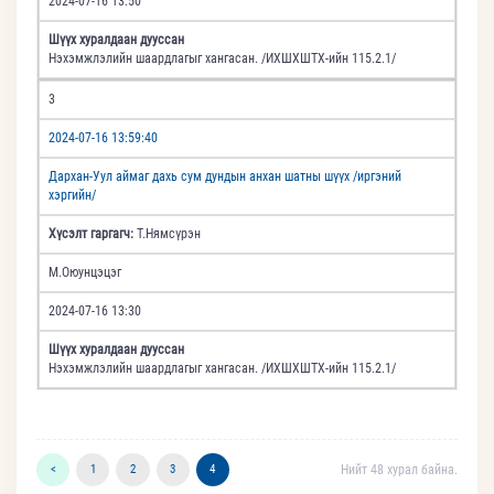
2024-07-16 13:50
Шүүх хуралдаан дууссан
Нэхэмжлэлийн шаардлагыг хангасан. /ИХШХШТХ-ийн 115.2.1/
3
2024-07-16 13:59:40
Дархан-Уул аймаг дахь сум дундын анхан шатны шүүх /иргэний
хэргийн/
Хүсэлт гаргагч:
Т.Нямсүрэн
М.Оюунцэцэг
2024-07-16 13:30
Шүүх хуралдаан дууссан
Нэхэмжлэлийн шаардлагыг хангасан. /ИХШХШТХ-ийн 115.2.1/
<
1
2
3
4
Нийт 48 хурал байна.