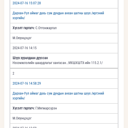
2024-07-16 15:07:28
Дархан-Уул аймаг дахь сум дундын анхан шатны шүүх /иргэний
хэргийн/
Хүсэлт гаргагч:
С.Отгонжаргал
М.Оюунцэцэг
2024-07-16 14:15
Шүүх хуралдаан дууссан
Нэхэмжлэлийн шаардлагыг хангасан. /ИХШХШТХ-ийн 115.2.1/
2
2024-07-16 14:58:29
Дархан-Уул аймаг дахь сум дундын анхан шатны шүүх /иргэний
хэргийн/
Хүсэлт гаргагч:
Г.Мягмарсүрэн
М.Оюунцэцэг