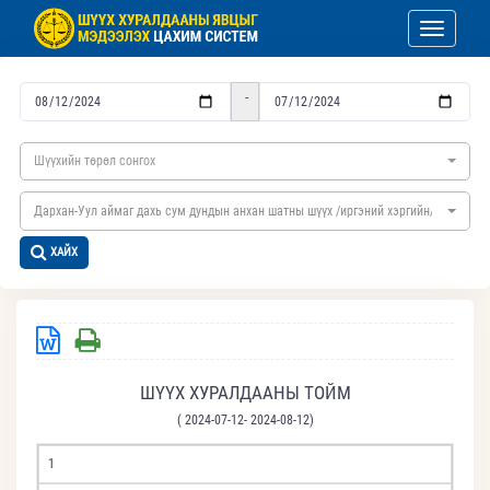
Toggle nav
-
Шүүхийн төрөл сонгох
Дархан-Уул аймаг дахь сум дундын анхан шатны шүүх /иргэний хэргийн/
ХАЙХ
ШҮҮХ ХУРАЛДААНЫ ТОЙМ
( 2024-07-12- 2024-08-12)
1