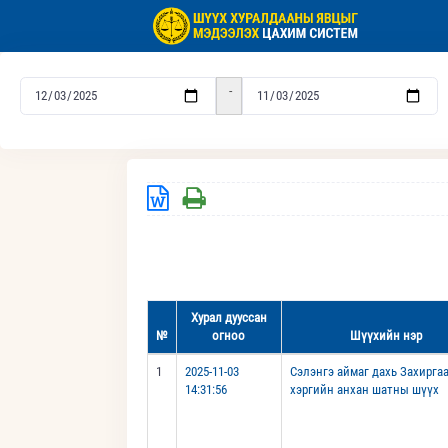
-
Хурал дууссан
№
огноо
Шүүхийн нэр
1
2025-11-03
Сэлэнгэ аймаг дахь Захирга
14:31:56
хэргийн анхан шатны шүүх