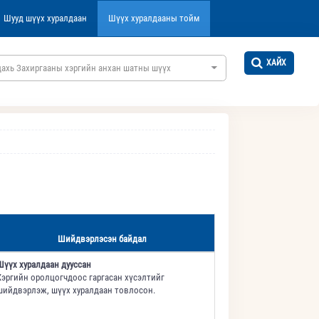
Шууд шүүх хуралдаан
Шүүх хуралдааны тойм
ХАЙХ
дахь Захиргааны хэргийн анхан шатны шүүх
Шийдвэрлэсэн байдал
Шүүх хуралдаан дууссан
Хэргийн оролцогчдоос гаргасан хүсэлтийг
шийдвэрлэж, шүүх хуралдаан товлосон.