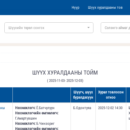
Нүүр
Шүүх хуралдааны тов
Шүүхийн төрөл сонгох
Сэлэнгэ аймаг 
ШҮҮХ ХУРАЛДААНЫ ТОЙМ
( 2025-11-03- 2025-12-03)
Шүүгч, шүүх
Хурал товлосон
бүрэлдэхүүн
огноо
аны
Нэхэмжлэгч:
Ё.Батчулуун
Б.Одонтуяа
2025-12-02 14:30
Нэхэмжлэгчийн өмгөөлөгч:
Г.Амартүвшин
Нэхэмжлэгч:
Б.Чинзориг
Нэхэмжлэгчийн өмгөөлөгч: