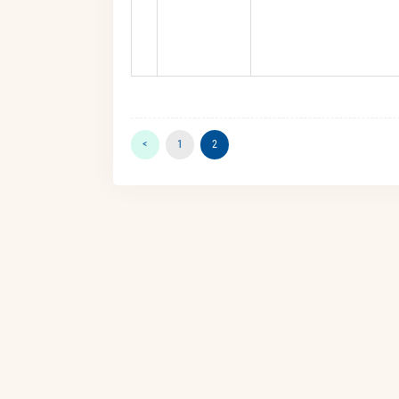
<
1
2