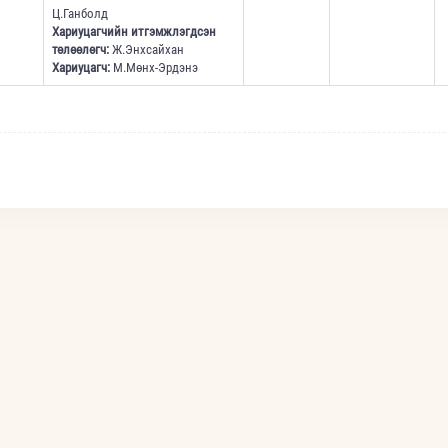
Ц.Ганболд
Хариуцагчийн итгэмжлэгдсэн
төлөөлөгч:
Ж.Энхсайхан
Хариуцагч:
М.Мөнх-Эрдэнэ