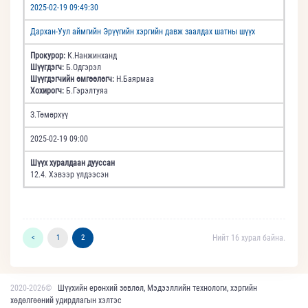
2025-02-19 09:49:30
Дархан-Уул аймгийн Эрүүгийн хэргийн давж заалдах шатны шүүх
Прокурор:
К.Нанжинханд
Шүүгдэгч:
Б.Одгэрэл
Шүүгдэгчийн өмгөөлөгч:
Н.Баярмаа
Хохирогч:
Б.Гэрэлтуяа
З.Төмөрхүү
2025-02-19 09:00
Шүүх хуралдаан дууссан
12.4. Хэвээр үлдээсэн
<
1
2
Нийт 16 хурал байна.
2020-2026©
Шүүхийн ерөнхий зөвлөл, Мэдээллийн технологи, хэргийн
хөдөлгөөний удирдлагын хэлтэс