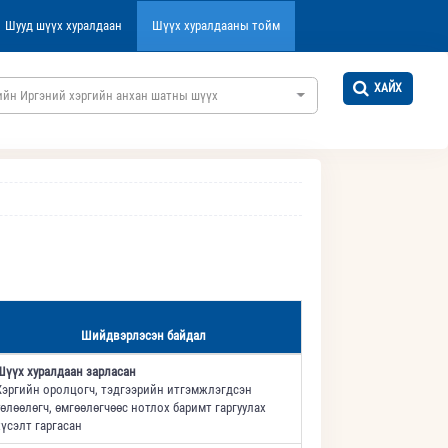
Шууд шүүх хуралдаан
Шүүх хуралдааны тойм
ХАЙХ
ийн Иргэний хэргийн анхан шатны шүүх
Шийдвэрлэсэн байдал
Шүүх хуралдаан зарласан
Хэргийн оролцогч, тэдгээрийн итгэмжлэгдсэн
төлөөлөгч, өмгөөлөгчөөс нотлох баримт гаргуулах
хүсэлт гаргасан