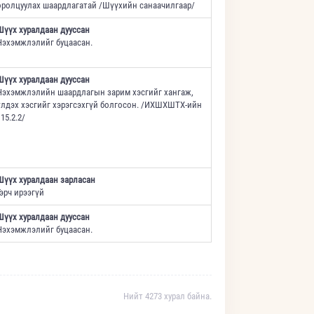
оролцуулах шаардлагатай /Шүүхийн санаачилгаар/
Шүүх хуралдаан дууссан
Нэхэмжлэлийг буцаасан.
Шүүх хуралдаан дууссан
Нэхэмжлэлийн шаардлагын зарим хэсгийг хангаж,
үлдэх хэсгийг хэрэгсэхгүй болгосон. /ИХШХШТХ-ийн
15.2.2/
Шүүх хуралдаан зарласан
Гэрч ирээгүй
Шүүх хуралдаан дууссан
Нэхэмжлэлийг буцаасан.
Нийт 4273 хурал байна.