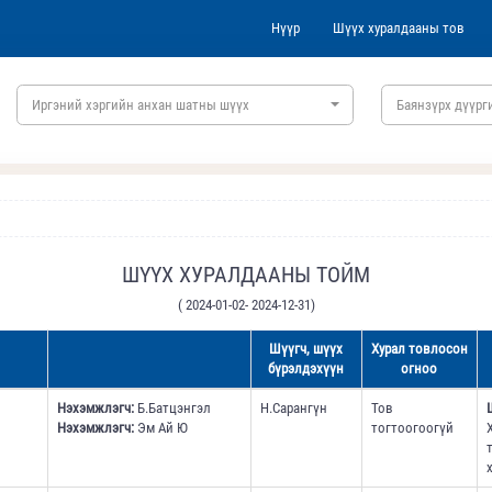
Нүүр
Шүүх хуралдааны тов
Иргэний хэргийн анхан шатны шүүх
Баянзүрх дүүрг
ШҮҮХ ХУРАЛДААНЫ ТОЙМ
( 2024-01-02- 2024-12-31)
Шүүгч, шүүх
Хурал товлосон
бүрэлдэхүүн
огноо
Нэхэмжлэгч:
Б.Батцэнгэл
Н.Сарангүн
Тов
Нэхэмжлэгч:
Эм Ай Ю
тогтоогоогүй