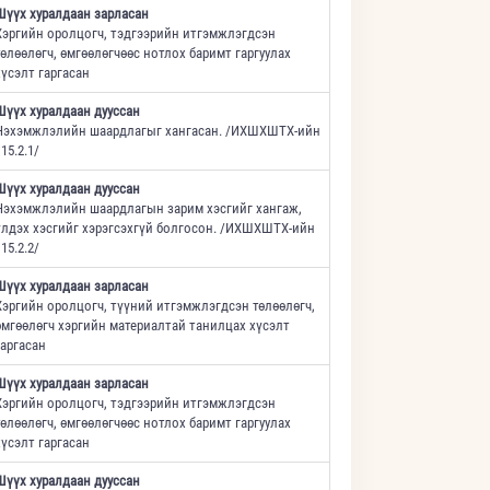
Шүүх хуралдаан зарласан
Хэргийн оролцогч, тэдгээрийн итгэмжлэгдсэн
төлөөлөгч, өмгөөлөгчөөс нотлох баримт гаргуулах
хүсэлт гаргасан
Шүүх хуралдаан дууссан
Нэхэмжлэлийн шаардлагыг хангасан. /ИХШХШТХ-ийн
15.2.1/
Шүүх хуралдаан дууссан
Нэхэмжлэлийн шаардлагын зарим хэсгийг хангаж,
үлдэх хэсгийг хэрэгсэхгүй болгосон. /ИХШХШТХ-ийн
15.2.2/
Шүүх хуралдаан зарласан
Хэргийн оролцогч, түүний итгэмжлэгдсэн төлөөлөгч,
өмгөөлөгч хэргийн материалтай танилцах хүсэлт
гаргасан
Шүүх хуралдаан зарласан
Хэргийн оролцогч, тэдгээрийн итгэмжлэгдсэн
төлөөлөгч, өмгөөлөгчөөс нотлох баримт гаргуулах
хүсэлт гаргасан
Шүүх хуралдаан дууссан