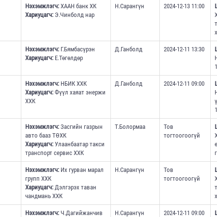
Нэхэмжлэгч:
ХААН банк ХК
Н.Сарангүн
2024-12-13 11:00
Хариуцагч:
Э.Чинболд нар
Нэхэмжлэгч:
Г.Бямбасүрэн
Д.Ганболд
2024-12-11 13:30
Хариуцагч:
Е.Төгөлдөр
1
Нэхэмжлэгч:
НБИК ХХК
Д.Ганболд
2024-12-11 09:00
Хариуцагч:
Фүүл хаяат энержи
ХХК
1
Нэхэмжлэгч:
Засгийн газрын
Т.Болормаа
Тов
авто бааз ТӨХК
тогтоогоогүй
Хариуцагч:
Улаанбаатар такси
транспорт сервис ХХК
Нэхэмжлэгч:
Их гурван марал
Н.Сарангүн
Тов
групп ХХК
тогтоогоогүй
Хариуцагч:
Дэлгэрэх таван
чандмань ХХК
Нэхэмжлэгч:
Ч.Дагийжанчив
Н.Сарангүн
2024-12-11 09:00