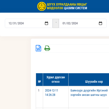
-
Хурал дууссан
№
огноо
Шүүхийн нэр
1
2024-12-11
Баянзүрх дүүргийн Иргэний
14:26:28
хэргийн анхан шатны шүүх