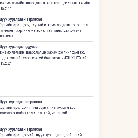
Нэхэмжлэлийн шаардлагыг хангасан. /ИХШХШТХ-ийн
15.2.1/
Шүүх хуралдаан зарласан
Хэргийн оролцогч, түүний итгэмжлэгдсэн төлөөлөгч,
өмгөөлөгч хэргийн материалтай танилцах хүсэлт
гаргасан
Шүүх хуралдаан дууссан
Нэхэмжлэлийн шаардлагын зарим хэсгийг хангаж,
үлдэх хэсгийг хэрэгсэхгүй болгосон. /ИХШХШТХ-ийн
15.2.2/
Шүүх хуралдаан зарласан
Хэргийн оролцогч, тэдгээрийн итгэмжлэгдсэн
төлөөлөгч албан томилолттой, чөлөөтэй
Шүүх хуралдаан зарласан
Хэргийн оролцогчийг шүүх хуралдаанд зайлшгүй