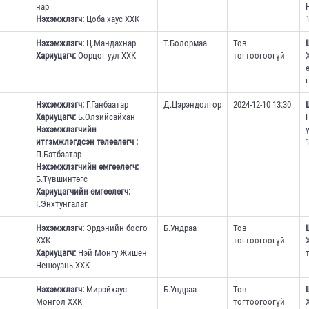
нар
Нэхэмжлэгч:
Цоба хаус ХХК
1
Нэхэмжлэгч:
Ц.Мандахнар
Т.Болормаа
Тов
Хариуцагч:
Оорцог уул ХХК
тогтоогоогүй
Нэхэмжлэгч:
Г.Ганбаатар
Д.Цэрэндолгор
2024-12-10 13:30
Хариуцагч:
Б.Өлзийсайхан
Нэхэмжлэгчийн
итгэмжлэгдсэн төлөөлөгч :
1
П.Батбаатар
Нэхэмжлэгчийн өмгөөлөгч:
Б.Түвшинтөгс
Хариуцагчийн өмгөөлөгч:
Г.Энхтунгалаг
Нэхэмжлэгч:
Эрдэнийн босго
Б.Ундраа
Тов
ХХК
тогтоогоогүй
Хариуцагч:
Нэй Монгу Жишен
Ненюуань ХХК
Нэхэмжлэгч:
Мирэйхаус
Б.Ундраа
Тов
Монгол ХХК
тогтоогоогүй