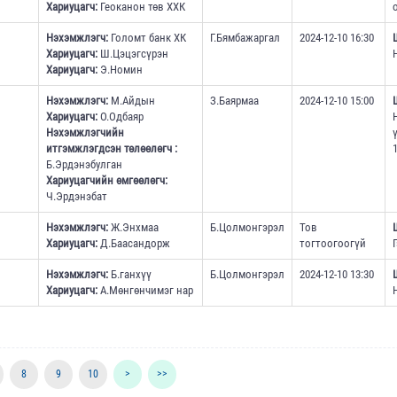
Хариуцагч:
Геоканон төв ХХК
Нэхэмжлэгч:
Голомт банк ХК
Г.Бямбажаргал
2024-12-10 16:30
Хариуцагч:
Ш.Цэцэгсүрэн
Хариуцагч:
Э.Номин
Нэхэмжлэгч:
М.Айдын
З.Баярмаа
2024-12-10 15:00
Хариуцагч:
О.Одбаяр
Нэхэмжлэгчийн
итгэмжлэгдсэн төлөөлөгч :
1
Б.Эрдэнэбулган
Хариуцагчийн өмгөөлөгч:
Ч.Эрдэнэбат
Нэхэмжлэгч:
Ж.Энхмаа
Б.Цолмонгэрэл
Тов
Хариуцагч:
Д.Баасандорж
тогтоогоогүй
Нэхэмжлэгч:
Б.ганхүү
Б.Цолмонгэрэл
2024-12-10 13:30
Хариуцагч:
А.Мөнгөнчимэг нар
8
9
10
>
>>