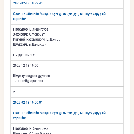
2026-02-13 10:29:43
Сэлэнгэ аймгийн Мандал сум дахь сум дундын шүүх /эрүүгийн
хэргийн/
Прокурор:
Б.Хишигсувд
Хохирогч:
Х.Мөнхбат
Иргэний нэхэмжлэгч:
Ц.Дэлгэр
Шүүгдэгч:
Б.Далайхүү
Б.Эрдэнэмөнх
2025-12-13 10:00
Шүүх хуралдаан дууссан
12.1.Шийдвэрлэсэн
2
2026-02-13 10:20:01
Сэлэнгэ аймгийн Мандал сум дахь сум дундын шүүх /эрүүгийн
хэргийн/
Прокурор:
Б.Хишигсувд
Шүүгдэгч:
Х.Сувд-Эрдэнэ