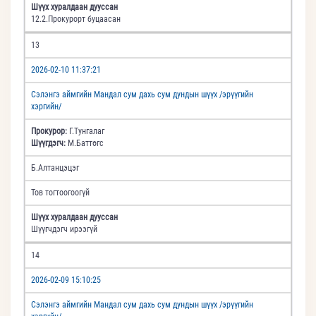
Шүүх хуралдаан дууссан
12.2.Прокурорт буцаасан
13
2026-02-10 11:37:21
Сэлэнгэ аймгийн Мандал сум дахь сум дундын шүүх /эрүүгийн
хэргийн/
Прокурор:
Г.Тунгалаг
Шүүгдэгч:
М.Баттөгс
Б.Алтанцэцэг
Тов тогтоогоогүй
Шүүх хуралдаан дууссан
Шүүгчдэгч ирээгүй
14
2026-02-09 15:10:25
Сэлэнгэ аймгийн Мандал сум дахь сум дундын шүүх /эрүүгийн