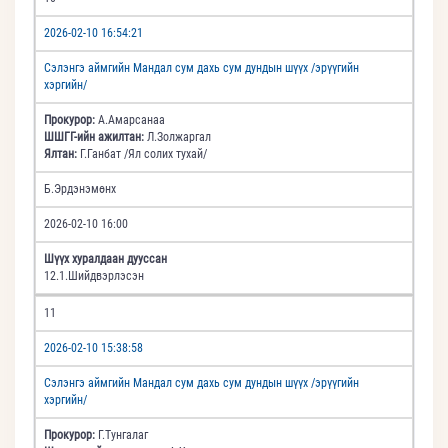
2026-02-10 16:54:21
Сэлэнгэ аймгийн Мандал сум дахь сум дундын шүүх /эрүүгийн
хэргийн/
Прокурор:
А.Амарсанаа
ШШГГ-ийн ажилтан:
Л.Золжаргал
Ялтан:
Г.Ганбат /Ял солих тухай/
Б.Эрдэнэмөнх
2026-02-10 16:00
Шүүх хуралдаан дууссан
12.1.Шийдвэрлэсэн
11
2026-02-10 15:38:58
Сэлэнгэ аймгийн Мандал сум дахь сум дундын шүүх /эрүүгийн
хэргийн/
Прокурор:
Г.Тунгалаг