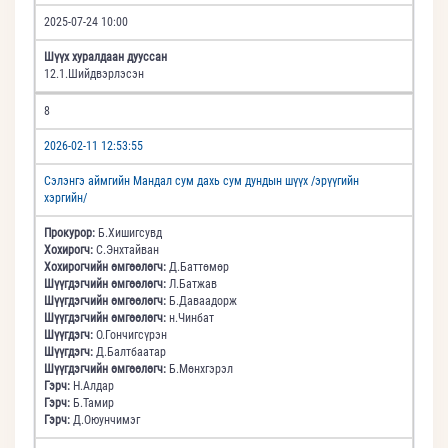
2025-07-24 10:00
Шүүх хуралдаан дууссан
12.1.Шийдвэрлэсэн
8
2026-02-11 12:53:55
Сэлэнгэ аймгийн Мандал сум дахь сум дундын шүүх /эрүүгийн
хэргийн/
Прокурор:
Б.Хишигсувд
Хохирогч:
С.Энхтайван
Хохирогчийн өмгөөлөгч:
Д.Баттөмөр
Шүүгдэгчийн өмгөөлөгч:
Л.Батжав
Шүүгдэгчийн өмгөөлөгч:
Б.Даваадорж
Шүүгдэгчийн өмгөөлөгч:
н.Чинбат
Шүүгдэгч:
О.Гончигсүрэн
Шүүгдэгч:
Д.Балтбаатар
Шүүгдэгчийн өмгөөлөгч:
Б.Мөнхгэрэл
Гэрч:
Н.Алдар
Гэрч:
Б.Тамир
Гэрч:
Д.Оюунчимэг