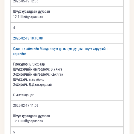
2025-05-19 12:35
Шүүх хуралдаан дууссан
12.1.Шийдвэрлэсэн
4
2026-02-13 10:10:08
Сэлэнгэ аймгийн Мандал сум дахь сум дундын шүүх /эрүүгийн
хэргийн/
Прокурор:
Б.Энхбаяр
Шүүгдэгчийн өмгөөлөгч:
Э.Уянга
Хохирогчийн өмгөөлөгч:
Р.Булган
Шүүгдэгч:
Б.Батболд
Хохирогч:
Д.Дэлгэрдалай
Б.Алтанцэцэг
2025-02-17 11:09
Шүүх хуралдаан дууссан
12.1.Шийдвэрлэсэн
5