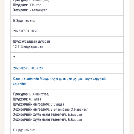
Шүүгдэгч:
О.Тэнгэс
Хохирогч:
Б.Алтанхуяг
Б.Эрдэнэмөнх
2025-07-01 10:20
Шүүх хуралдаан дууссан
12.1.Шийдвэрлэсэн
7
2026-02-13 10:07:23
Сэлэнгэ аймгийн Мандал сум дахь сум дундын шүүх /эрүүгийн
хэргийн/
Прокурор:
Б.Хишигсувд
Шүүгдэгч:
Ж.Галаа
Шүүгдэгчийн өмгөөлөгч:
С.Сувдаа
Хохирогчийн өмгөөлөгч:
Б.Өлзийбаяр, Х.Наранзул
Хохирогчийн хууль ёсны төлөөлөгч:
Б.Баасан
Хохирогчийн хууль ёсны төлөөлөгч:
Б.Баасан
Б.Эрдэнэмөнх