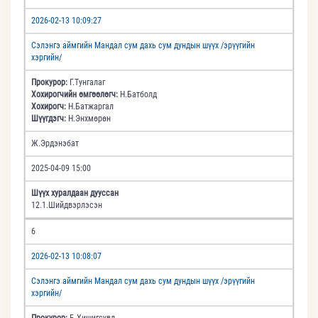
2026-02-13 10:09:27
Сэлэнгэ аймгийн Мандал сум дахь сум дундын шүүх /эрүүгийн
хэргийн/
Прокурор:
Г.Тунгалаг
Хохирогчийн өмгөөлөгч:
Н.Батболд
Хохирогч:
Н.Батжаргал
Шүүгдэгч:
Н.Энхмөрөн
Ж.Эрдэнэбат
2025-04-09 15:00
Шүүх хуралдаан дууссан
12.1.Шийдвэрлэсэн
6
2026-02-13 10:08:07
Сэлэнгэ аймгийн Мандал сум дахь сум дундын шүүх /эрүүгийн
хэргийн/
Прокурор:
Б.Хишигсувд