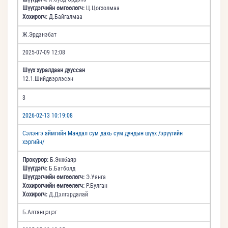
Шүүгдэгчийн өмгөөлөгч:
Ц.Цогзолмаа
Хохирогч:
Д.Байгалмаа
Ж.Эрдэнэбат
2025-07-09 12:08
Шүүх хуралдаан дууссан
12.1.Шийдвэрлэсэн
3
2026-02-13 10:19:08
Сэлэнгэ аймгийн Мандал сум дахь сум дундын шүүх /эрүүгийн
хэргийн/
Прокурор:
Б.Энхбаяр
Шүүгдэгч:
Б.Батболд
Шүүгдэгчийн өмгөөлөгч:
Э.Уянга
Хохирогчийн өмгөөлөгч:
Р.Булган
Хохирогч:
Д.Дэлгэрдалай
Б.Алтанцэцэг