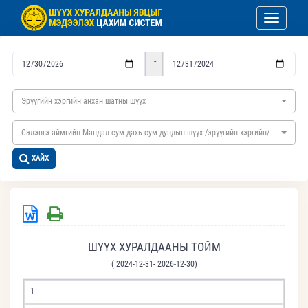
Toggle nav
-
Эрүүгийн хэргийн анхан шатны шүүх
Сэлэнгэ аймгийн Мандал сум дахь сум дундын шүүх /эрүүгийн хэргийн/
ХАЙХ
ШҮҮХ ХУРАЛДААНЫ ТОЙМ
( 2024-12-31- 2026-12-30)
1