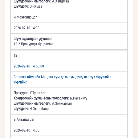
Шүүгдэгчийн өмгөөлөгч:
А.Хандмаа
Шүүгдэгч:
О.Нямаа
Ч.Мөнгөнцэцэг
2026-02-10 14:30
Шүүх хуралдаан дууссан
12.2.Прокурорт буцаасан
12
2026-02-10 14:58:00
Сэлэнгэ аймгийн Мандал сум дахь сум дундын шүүх /эрүүгийн
хэргийн/
Прокурор:
Г.Тунгалаг
Хохирогчийн хууль ёсны төлөөлөгч:
Б.Насанхүү
Шүүгдэгчийн өмгөөлөгч:
А.Золжаргал
Шүүгдэгч:
Н.Отгонбаяр
Б.Алтанцэцэг
2026-02-10 14:00