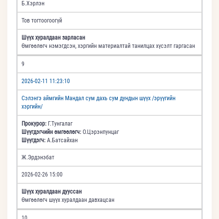
Б.Хэрлэн
Тов тогтоогоогүй
Шүүх хуралдаан зарласан
Өмгөөлөгч нэмэгдсэн, хэргийн материалтай танилцах хүсэлт гаргасан
9
2026-02-11 11:23:10
Сэлэнгэ аймгийн Мандал сум дахь сум дундын шүүх /эрүүгийн
хэргийн/
Прокурор:
Г.Тунгалаг
Шүүгдэгчийн өмгөөлөгч:
О.Цэрэнпунцаг
Шүүгдэгч:
А.Батсайхан
Ж.Эрдэнэбат
2026-02-26 15:00
Шүүх хуралдаан дууссан
Өмгөөлөгч шүүх хуралдаан давхацсан
10