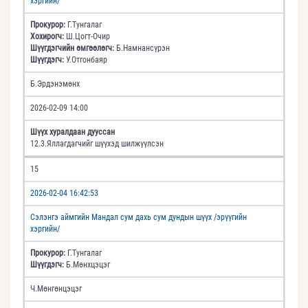
хэргийн/
Прокурор:
Г.Тунгалаг
Хохирогч:
Ш.Цогт-Очир
Шүүгдэгчийн өмгөөлөгч:
Б.Намнансүрэн
Шүүгдэгч:
У.Отгонбаяр
Б.Эрдэнэмөнх
2026-02-09 14:00
Шүүх хуралдаан дууссан
12.3.Яллагдагчийг шүүхэд шилжүүлсэн
15
2026-02-04 16:42:53
Сэлэнгэ аймгийн Мандал сум дахь сум дундын шүүх /эрүүгийн
хэргийн/
Прокурор:
Г.Тунгалаг
Шүүгдэгч:
Б.Мөнхцэцэг
Ч.Мөнгөнцэцэг