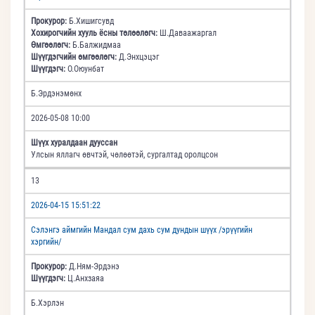
Прокурор:
Б.Хишигсувд
Хохирогчийн хууль ёсны төлөөлөгч:
Ш.Даваажаргал
Өмгөөлөгч:
Б.Балжидмаа
Шүүгдэгчийн өмгөөлөгч:
Д.Энхцэцэг
Шүүгдэгч:
О.Оюунбат
Б.Эрдэнэмөнх
2026-05-08 10:00
Шүүх хуралдаан дууссан
Улсын яллагч өвчтэй, чөлөөтэй, сургалтад оролцсон
13
2026-04-15 15:51:22
Сэлэнгэ аймгийн Мандал сум дахь сум дундын шүүх /эрүүгийн
хэргийн/
Прокурор:
Д.Ням-Эрдэнэ
Шүүгдэгч:
Ц.Анхзаяа
Б.Хэрлэн