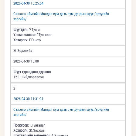
2026-04-30 15:25:54
Сэлэнгэ аймгийн Мандал сум дахь сум дундын шүүх /эрүүгийн
хэргийн/
Шүүгдэгч:
У.Тулга
Улсын яллагч:
Г.Тунгалаг
Хохирогч:
Г.Гансүх
Ж.Эрдэнэбат
2026-04-30 15:00
Шүүх хуралдаан дууссан
12.1.Шийдвэрлэсэн
2
2026-04-30 11:31:31
Сэлэнгэ аймгийн Мандал сум дахь сум дундын шүүх /эрүүгийн
хэргийн/
Прокурор:
Г.Тунгалаг
Хохирогч:
Ж.Энхжав
Шүүгдэгчийн өмгөөлөгч:
А.Хандмаа