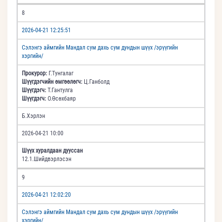
8
2026-04-21 12:25:51
Сэлэнгэ аймгийн Мандал сум дахь сум дундын шүүх /эрүүгийн
хэргийн/
Прокурор:
Г.Тунгалаг
Шүүгдэгчийн өмгөөлөгч:
Ц.Ганболд
Шүүгдэгч:
Т.Гантулга
Шүүгдэгч:
О.Өсөхбаяр
Б.Хэрлэн
2026-04-21 10:00
Шүүх хуралдаан дууссан
12.1.Шийдвэрлэсэн
9
2026-04-21 12:02:20
Сэлэнгэ аймгийн Мандал сум дахь сум дундын шүүх /эрүүгийн
хэргийн/