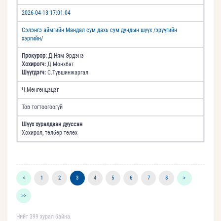
2026-04-13 17:01:04
Сэлэнгэ аймгийн Мандал сум дахь сум дундын шүүх /эрүүгийн
хэргийн/
Прокурор:
Д.Ням-Эрдэнэ
Хохирогч:
Д.Мөнхбат
Шүүгдэгч:
С.Түвшинжаргал
Ч.Мөнгөнцэцэг
Тов тогтоогоогүй
Шүүх хуралдаан дууссан
Хохирол, төлбөр төлөх
<
1
2
3
4
5
6
7
8
>
>>
Нийт 399 хурал байна.