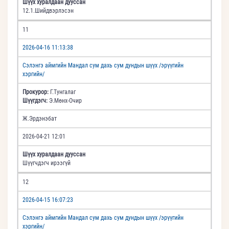
Шүүх хуралдаан дууссан
12.1.Шийдвэрлэсэн
11
2026-04-16 11:13:38
Сэлэнгэ аймгийн Мандал сум дахь сум дундын шүүх /эрүүгийн
хэргийн/
Прокурор:
Г.Тунгалаг
Шүүгдэгч:
Э.Мөнх-Очир
Ж.Эрдэнэбат
2026-04-21 12:01
Шүүх хуралдаан дууссан
Шүүгчдэгч ирээгүй
12
2026-04-15 16:07:23
Сэлэнгэ аймгийн Мандал сум дахь сум дундын шүүх /эрүүгийн
хэргийн/