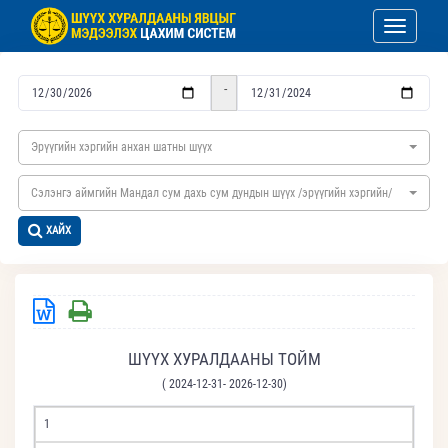
Toggle nav
-
Эрүүгийн хэргийн анхан шатны шүүх
Сэлэнгэ аймгийн Мандал сум дахь сум дундын шүүх /эрүүгийн хэргийн/
ХАЙХ
ШҮҮХ ХУРАЛДААНЫ ТОЙМ
( 2024-12-31- 2026-12-30)
1