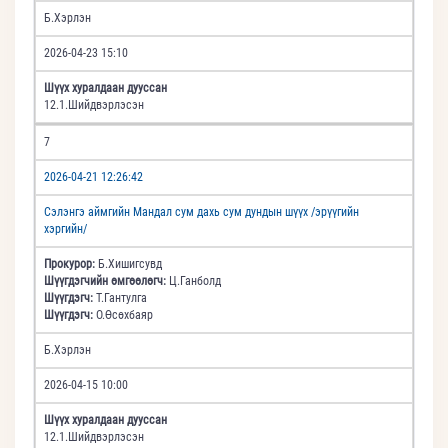
Б.Хэрлэн
2026-04-23 15:10
Шүүх хуралдаан дууссан
12.1.Шийдвэрлэсэн
7
2026-04-21 12:26:42
Сэлэнгэ аймгийн Мандал сум дахь сум дундын шүүх /эрүүгийн
хэргийн/
Прокурор:
Б.Хишигсувд
Шүүгдэгчийн өмгөөлөгч:
Ц.Ганболд
Шүүгдэгч:
Т.Гантулга
Шүүгдэгч:
О.Өсөхбаяр
Б.Хэрлэн
2026-04-15 10:00
Шүүх хуралдаан дууссан
12.1.Шийдвэрлэсэн