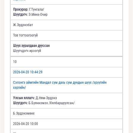
Прокурор:
Г.Тунгалаг
Шүүгдэгч:
Э.Мөнх-Очир
Ж.Эрдэнэбат
Тов тогтоогоогүй
Шүүх хуралдаан дууссан
Шүүгчдэгч ирээгүй
10
2026-04-20 10:44:29
Сэлэнгэ аймгийн Мандал сум дахь сум дундын шүүх /эрүүгийн
хэргийн/
Улсын яллагч:
Д.Ням-Эрдэнэ
Шүүгдэгч:
Б.Буяннэмэх /Хялбаршуулсан/
Б.Эрдэнэмөнх
2026-04-20 10:00