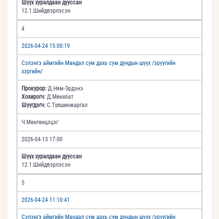
Шүүх хуралдаан дууссан
12.1.Шийдвэрлэсэн
4
2026-04-24 15:00:19
Сэлэнгэ аймгийн Мандал сум дахь сум дундын шүүх /эрүүгийн
хэргийн/
Прокурор:
Д.Ням-Эрдэнэ
Хохирогч:
Д.Мөнхбат
Шүүгдэгч:
С.Түвшинжаргал
Ч.Мөнгөнцэцэг
2026-04-13 17:00
Шүүх хуралдаан дууссан
12.1.Шийдвэрлэсэн
5
2026-04-24 11:10:41
Сэлэнгэ аймгийн Мандал сум дахь сум дундын шүүх /эрүүгийн