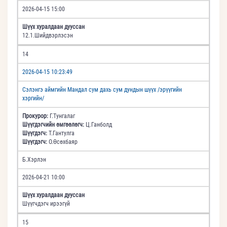
2026-04-15 15:00
Шүүх хуралдаан дууссан
12.1.Шийдвэрлэсэн
14
2026-04-15 10:23:49
Сэлэнгэ аймгийн Мандал сум дахь сум дундын шүүх /эрүүгийн
хэргийн/
Прокурор:
Г.Тунгалаг
Шүүгдэгчийн өмгөөлөгч:
Ц.Ганболд
Шүүгдэгч:
Т.Гантулга
Шүүгдэгч:
О.Өсөхбаяр
Б.Хэрлэн
2026-04-21 10:00
Шүүх хуралдаан дууссан
Шүүгчдэгч ирээгүй
15