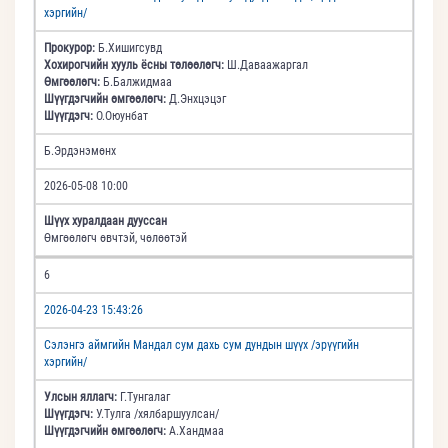
хэргийн/
Прокурор:
Б.Хишигсувд
Хохирогчийн хууль ёсны төлөөлөгч:
Ш.Даваажаргал
Өмгөөлөгч:
Б.Балжидмаа
Шүүгдэгчийн өмгөөлөгч:
Д.Энхцэцэг
Шүүгдэгч:
О.Оюунбат
Б.Эрдэнэмөнх
2026-05-08 10:00
Шүүх хуралдаан дууссан
Өмгөөлөгч өвчтэй, чөлөөтэй
6
2026-04-23 15:43:26
Сэлэнгэ аймгийн Мандал сум дахь сум дундын шүүх /эрүүгийн
хэргийн/
Улсын яллагч:
Г.Тунгалаг
Шүүгдэгч:
У.Тулга /хялбаршуулсан/
Шүүгдэгчийн өмгөөлөгч:
А.Хандмаа